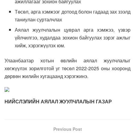
ажиллагааг зохион байгуулах
Төсөл, арга хэмжээг дотоод болон гадаад зах зээлд
таниулан сурталчлах
Аялал жуулчлалын цуврал арга хэмжээ, үзвэр
үйлчилгээ, худалдаа зохион байгуулах зэрэг ажлыг
хийж, хэрэгжүүлэх юм.
Улаанбаатар хотын өвлийн аялал жуулчлалыг
хөгжүүлэх зорилготой уг төсөл 2022-2025 оны хооронд
дөрвөн жилийн хугацаанд хэрэгжинэ.
НИЙСЛЭЛИЙН АЯЛАЛ ЖУУЛЧЛАЛЫН ГАЗАР
Previous Post