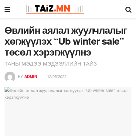
Өвлийн аялал жуулчлалыг
хөгжүүлэх “Ub winter sale”
төсөл хэрэгжүүлнэ
ТАНЫ МЭДЭЭ МЭДЭЭЛЛИЙН ТАЙЗ
BY
ADMIN
12/05/2022