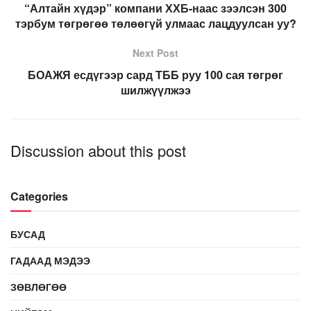
“Алтайн хүдэр” компани ХХБ-наас зээлсэн 300
тэрбум төгрөгөө төлөөгүй улмаас лацдуулсан уу?
Next Post
БОАЖЯ есдүгээр сард ТББ руу 100 сая төгрөг
шилжүүлжээ
Discussion about this post
Categories
БУСАД
ГАДААД МЭДЭЭ
ЗӨВЛӨГӨӨ