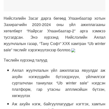
Нийслэлийн Засаг дарга бөгөөд Улаанбаатар хотын
Захирагчийн 2020-2024 оны үйл ажиллагааны
хөтөлбөрт “Найрсаг Улаанбаатар-2” арга хэмжээ
тусгагдсан. Энэ хүрээнд Нийслэлийн Аялал
жуулчлалын газар, “Тану Софт” ХХК хамтран “Ub winter
sale” төслийг хэрэгжүүлэхээр боллоо.
Төслийн хүрээнд талууд
Аялал жуулчлалын үйл ажиллагаа явуулдаг аж
ахуйн нэгжүүдийн бүтээгдэхүүн, үйлчилгээг
сурталчлан таниулах “Ub winter sale” нэгдсэн
платформ, гар утасны аппликэйшн бүтээн,
хөгжүүлэх
Аж ахуйн нэгж, байгууллагуудыг нэгтгэх, хамтын