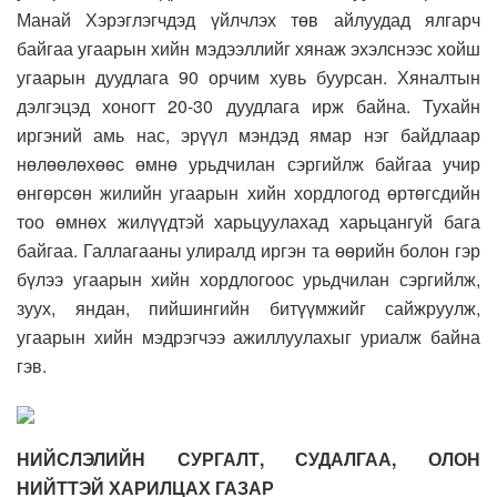
Манай Хэрэглэгчдэд үйлчлэх төв айлуудад ялгарч
байгаа угаарын хийн мэдээллийг хянаж эхэлснээс хойш
угаарын дуудлага 90 орчим хувь буурсан. Хяналтын
дэлгэцэд хоногт 20-30 дуудлага ирж байна. Тухайн
иргэний амь нас, эрүүл мэндэд ямар нэг байдлаар
нөлөөлөхөөс өмнө урьдчилан сэргийлж байгаа учир
өнгөрсөн жилийн угаарын хийн хордлогод өртөгсдийн
тоо өмнөх жилүүдтэй харьцуулахад харьцангуй бага
байгаа. Галлагааны улиралд иргэн та өөрийн болон гэр
бүлээ угаарын хийн хордлогоос урьдчилан сэргийлж,
зуух, яндан, пийшингийн битүүмжийг сайжруулж,
угаарын хийн мэдрэгчээ ажиллуулахыг уриалж байна
гэв.
НИЙСЛЭЛИЙН СУРГАЛТ, СУДАЛГАА, ОЛОН
НИЙТТЭЙ ХАРИЛЦАХ ГАЗАР