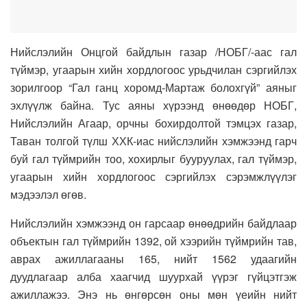
Нийслэлийн Онцгой байдлын газар /НОБГ/-аас гал
түймэр, угаарын хийн хордлогоос урьдчилан сэргийлэх
зорилгоор “Гал ганц хоромд-Мартаж болохгүй” аяныг
эхлүүлж байна. Тус аяны хүрээнд өнөөдөр НОБГ,
Нийслэлийн Агаар, орчны бохирдолтой тэмцэх газар,
Таван толгой түлш ХХК-иас нийслэлийн хэмжээнд гарч
буй гал түймрийн тоо, хохирлыг бууруулах, гал түймэр,
угаарын хийн хордлогоос сэргийлэх сэрэмжлүүлэг
мэдээлэл өгөв.
Нийслэлийн хэмжээнд он гарсаар өнөөдрийн байдлаар
объектын гал түймрийн 1392, ой хээрийн түймрийн тав,
аврах ажиллагааны 165, нийт 1562 удаагийн
дуудлагаар алба хаагчид шуурхай үүрэг гүйцэтгэж
ажиллажээ. Энэ нь өнгөрсөн оны мөн үеийн нийт