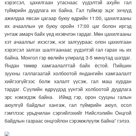
хэрэгсэл, цахилгаан утаснаас үүдэлтэй ахуйн гал
түймрийн дуудлага их байна. Гал түймэр эцэг эхчүүд
ажилдаа явсан цагаар буюу өдрийн 11:00, цахилгааны
их ачааллын үе буюу оройн 17:00 цаг болон иргэд
унтаж амарч байх үед ихэвчлэн гардаг. Мөн цахилгааны
хэт ачааллыг ихэсгэж, нэг залгуураас олон цахилгаан
хэрэгсэл залгах шалтгаанаас үүдэлтэй гал гарах нь их
байна. Монгол гэр өвлийн улиралд 3-5 минутад шатдаг.
Яндан төмөр хамгаалалттай байх ёстой. Пийшин
зуухны галлагаатай холбоотой яндангийн хамгаалалт
хийгээгүйгээс болж халалт үүсэж, гал маш хурдан
тардаг. Сүүлийн өдрүүдэд үүнтэй холбоотой дуудлага
эрс нэмэгдэж байна. Иймд гэр, орон сууцны галын
аюулгүй байдлыг хангаж, гал түймрийн аюул, осол
гэмтлээс урьдчилан сэргийлэхийг Нийслэлийн Онцгой
байдлын газраас онцгойлон сэрэмжлүүлж байна” гэлээ.