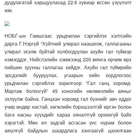
дуудлагатай харьцуулахад 22.6 хувиар өссөн үзүүлэлт
юм.
НОБГ-ын Гамшгаас урьдчилан сэргийлэх хэлтсийн
дарга Г.Нэргүй “Хүйтний улирал наашилж, галлагааны
улирал эхэлж буйтай холбогдуулан ахуйн гал түймэр
нэмэгддэг. Нийслэлийн хэмжээнд 220 мянга орчим өрх
пийшин зуухны галлагаа хийдэг. Ахуйн гал түймрийн
эрсдэлийг бууруулах, угаарын хийн хордлогоос
урьдчилан сэргийлэх зорилгоор “Гал ганц хоромд-
Мартаж болохгүй” 45 хоногийн нөлөөллийн аяныг
эхлүүлж байна. Ганцхан хоромд гал бүхнийг авч оддог
учир өндөр настай, хөгжлийн бэрхшээлтэй иргэн болон
бага насны хүүхдийг хараа хяналтгүй орхихгүй байх
хэрэгтэй. Мөн ил задгай асгасан үнс нурам болон
аюулгүй байдлын шаардлага хангаагүй цахилгаан