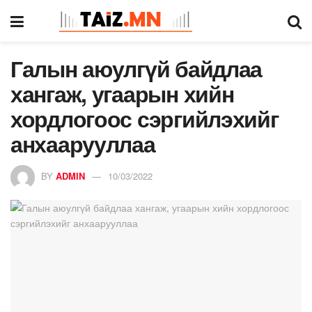
Галын аюулгүй байдлаа
хангаж, угаарын хийн
хордлогоос сэргийлэхийг
анхаарууллаа
BY
ADMIN
10/03/2022