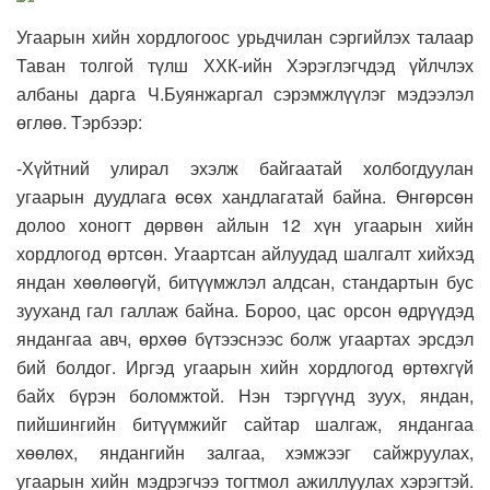
Угаарын хийн хордлогоос урьдчилан сэргийлэх талаар
Таван толгой түлш ХХК-ийн Хэрэглэгчдэд үйлчлэх
албаны дарга Ч.Буянжаргал сэрэмжлүүлэг мэдээлэл
өглөө. Тэрбээр:
-Хүйтний улирал эхэлж байгаатай холбогдуулан
угаарын дуудлага өсөх хандлагатай байна. Өнгөрсөн
долоо хоногт дөрвөн айлын 12 хүн угаарын хийн
хордлогод өртсөн. Угаартсан айлуудад шалгалт хийхэд
яндан хөөлөөгүй, битүүмжлэл алдсан, стандартын бус
зууханд гал галлаж байна. Бороо, цас орсон өдрүүдэд
яндангаа авч, өрхөө бүтээснээс болж угаартах эрсдэл
бий болдог. Иргэд угаарын хийн хордлогод өртөхгүй
байх бүрэн боломжтой. Нэн тэргүүнд зуух, яндан,
пийшингийн битүүмжийг сайтар шалгаж, яндангаа
хөөлөх, яндангийн залгаа, хэмжээг сайжруулах,
угаарын хийн мэдрэгчээ тогтмол ажиллуулах хэрэгтэй.