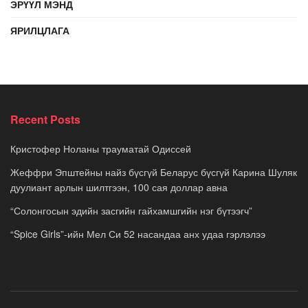
ЭРҮҮЛ МЭНД
ЯРИЛЦЛАГА
Recent Posts
Кристофер Ноланы трауматай Одиссей
Жеффри Эпштейны найз бүсгүй Беларус бүсгүй Карина Шуляк
дуулиант арлын шилтгээн, 100 сая доллар авна
“Солонгосын эдийн засгийн гайхамшгийн нэг бүтээгч”
“Spice Girls”-ийн Мел Си 52 насандаа анх удаа гэрлэлээ