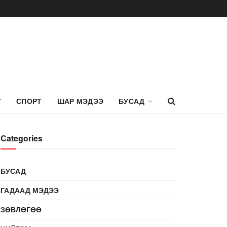
Г
СПОРТ
ШАР МЭДЭЭ
БУСАД
Categories
БУСАД
ГАДААД МЭДЭЭ
ЗӨВЛӨГӨӨ