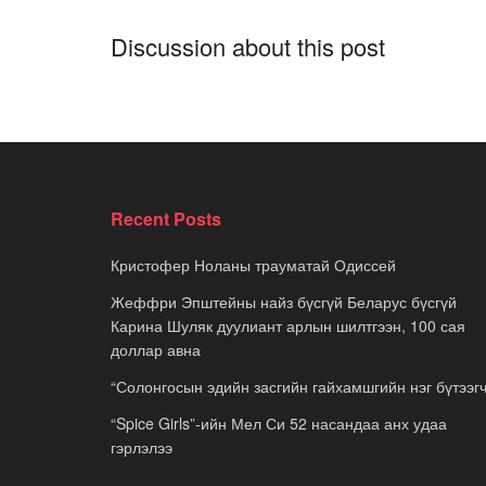
Discussion about this post
Recent Posts
Кристофер Ноланы трауматай Одиссей
Жеффри Эпштейны найз бүсгүй Беларус бүсгүй
Карина Шуляк дуулиант арлын шилтгээн, 100 сая
доллар авна
“Солонгосын эдийн засгийн гайхамшгийн нэг бүтээгч
“Spice Girls”-ийн Мел Си 52 насандаа анх удаа
гэрлэлээ