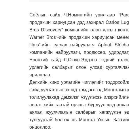
Соёлын сайд Ч.Номингийн урилгаар “Param
продакшн хариуцсан дэд захирал Carlos Lugo
Bros Discovery” компанийн олон улсын конт
Warner Bros”-ийн продакшн хариуцсан менежер
films”-ийн туслах найруулагч Аpinat Siric
компанийн найруулагч, продюсер, удирдла
Ерөнхий сайд Л.Оюун-Эрдэнэ тэдний төлө
урлагийн салбарыг олон улсад сурталчла
ярилцлаа.
Дэлхийн кино урлагийн чиглэлийг тодорхойл
сайд уулзалтын эхэнд тэмдэглээд Монголын 
толилуулахад дэмжлэг үзүүлэхээ илэрхийллэ
авалт хийх таатай орчныг бүрдүүлэхэд анха
аялал жуулчлалын салбарыг хөгжүүлэн эд
тулгууртай болгох нь Монгол Улсын Засгий
онцоллоо.