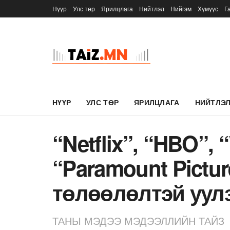
Нүүр
Улс төр
Ярилцлага
Нийтлэл
Нийгэм
Хүмүүс
Г
НҮҮР
УЛС ТӨР
ЯРИЛЦЛАГА
НИЙТЛЭ
“Netflix”, “HBO”, 
“Paramount Pictu
төлөөлөлтэй уул
ТАНЫ МЭДЭЭ МЭДЭЭЛЛИЙН ТАЙЗ