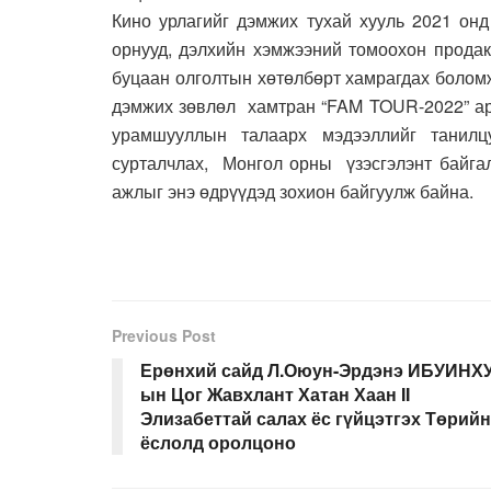
Кино урлагийг дэмжих тухай хууль 2021 онд
орнууд, дэлхийн хэмжээний томоохон продак
буцаан олголтын хөтөлбөрт хамрагдах болом
дэмжих зөвлөл хамтран “FAM TOUR-2022” арг
урамшууллын талаарх мэдээллийг танилц
сурталчлах, Монгол орны үзэсгэлэнт байгаль
ажлыг энэ өдрүүдэд зохион байгуулж байна.
Previous Post
Ерөнхий сайд Л.Оюун-Эрдэнэ ИБУИНХУ
ын Цог Жавхлант Хатан Хаан II
Элизабеттай салах ёс гүйцэтгэх Төрийн
ёслолд оролцоно