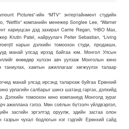
ount Pictures”-ийн “MTV” энтертайнмент студийн
, “Netflix” компанийн менежер Songlee Lee, “Warner
ент хариуцсан дэд захирал Carrie Regan, “HBO Маx,
 Krutin Patel, найруулагч Peiter Sebastian, “Living
haroenjit нарын дэлхийн томоохон студи, продакшн,
гууд манай улсад ирээд байгаа юм. Монгол Улсын
өллийг өнөөдөр хүлээн авч уулзаж Монголын кино
н таниулах, хамтын ажиллагааг хөгжүүлэх талаар
огчид манай улсад ирсэнд талархаж буйгаа Ерөнхий
кино урлагийн салбарыг шинэ шатанд гаргах, дэлхийд
э. Дэлхийн томоохон кино компаниуд Монголд зураг
арч ажиллана гэлээ. Мөн соёлын бүтээлч үйлдвэрлэл,
ийн засгийн эргэлтэд оруулж, эдийн засгаа олон
н газрын чухал бодлогын нэг гэдгийг Ерөнхий сайд