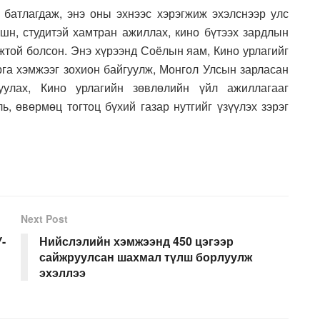
 батлагдаж, энэ оны эхнээс хэрэгжиж эхэлснээр улс
шн, студитэй хамтран ажиллах, кино бүтээх зардлын
жтой болсон. Энэ хүрээнд Соёлын яам, Кино урлагийг
а хэмжээг зохион байгуулж, Монгол Улсын зарласан
уулах, Кино урлагийн зөвлөлийн үйл ажиллагааг
, өвөрмөц тогтоц бүхий газар нутгийг үзүүлэх зэрэг
Next Post
-
Нийслэлийн хэмжээнд 450 цэгээр
сайжруулсан шахмал түлш борлуулж
эхэллээ