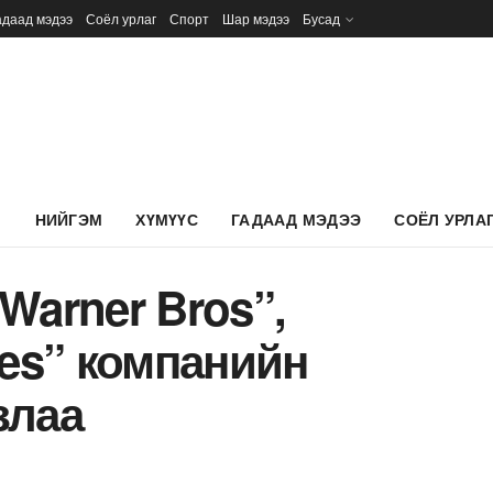
адаад мэдээ
Соёл урлаг
Спорт
Шар мэдээ
Бусад
Л
НИЙГЭМ
ХҮМҮҮС
ГАДААД МЭДЭЭ
СОЁЛ УРЛА
“Warner Bros”,
res” компанийн
злаа