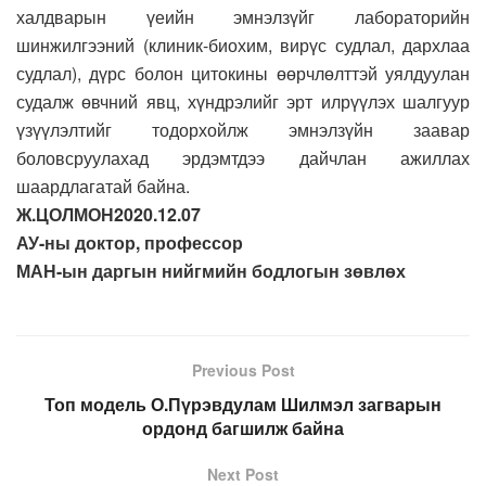
халдварын үеийн эмнэлзүйг лабораторийн
шинжилгээний (клиник-биохим, вирүс судлал, дархлаа
судлал), дүрс болон цитокины өөрчлөлттэй уялдуулан
судалж өвчний явц, хүндрэлийг эрт илрүүлэх шалгуур
үзүүлэлтийг тодорхойлж эмнэлзүйн заавар
боловсруулахад эрдэмтдээ дайчлан ажиллах
шаардлагатай байна.
Ж.ЦОЛМОН​​​2020.12.07
АУ-ны доктор, профессор
МАН-ын даргын нийгмийн бодлогын зөвлөх
Previous Post
Топ модель О.Пүрэвдулам Шилмэл загварын
ордонд багшилж байна
Next Post