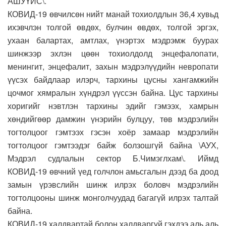
АШУҮИС\.
КОВИД-19 өвчилсөн нийт манай тохиолдлын 36,4 хувьд
ихэвчлэн толгой өвдөх, булчин өвдөх, толгой эргэх,
ухаан балартах, амтлах, үнэртэх мэдрэмж буурах
шинжээр эхлэн цөөн тохиолдолд энцефалопати,
менингит, энцефалит, захын мэдрэлүүдийн невропати
үүсэх байдлаар илэрч, тархины цусны хангамжийн
цочмог хямралын хүндрэл үүссэн байна. Цус тархины
хоригийг нэвтлэн тархины эдийг гэмээх, хамрын
хөндийгөөр дамжин үнэрийн булцуу, төв мэдрэлийн
тогтолцоог гэмтээх гэсэн хоёр замаар мэдрэлийн
тогтолцоог гэмтээдэг байж болзошгүй байна \АУХ,
Мэдрэл судлалын сектор Б.Чимэглхам\. Иймд
КОВИД-19 өвчний үед голчлон амьсгалын дээд ба доод
замын үрэвслийн шинж илрэх боловч мэдрэлийн
тогтолцооны шинж монголчуудад багагүй илрэх талтай
байна.
КОВИД-19 халдвартай болон халдваргүй гэхдээ аль аль