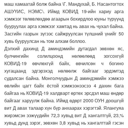
маш хамаатай болж байна \Г. Мандухай, Б. Насантогтох
АШУҮИС, НЭМС\. Иймд КОВИД 19-ийн хариу арга
хэмжээг төлөвлөхдөө агаарын бохирдлоо юуны түрүүнд
бууруулах арга хэмжээг хамтад нь авах нь чухал байна.
Засгийн газрын зүгээс сайжруулсан түлшний үнийг 50
хувь бууруулсан нь том алхам боллоо.
Дэлхий дахинд Д аминдэмийн дутагдал зөвхөн яс,
булчингийн солилцоонд нөлөөлөөд зогсохгүй
КОВИД-19 өвчлөхгүй байх, өвчилсөн ч богино
хугацаанд эдгэрэхэд нөлөөлж байгааг эрдэмтэд
судалсан байна. Монголчуудын Д аминдэмийн хэмжээ
өвлийн цагт байх ёстой хэмжээнээсээ 4 дахин бага
байгаа нь КОВИД-19 халдварт өртөх эрсдэл маш өндөр
байгааг харуулж байна. Иймд өдөрт 2000 ОУН доошгүй
вит Д авах талаар хүн бүр анхаарах хэрэгтэй. Ялангуяа
жирэмсэн ээжүүдийн 72,3 хувьд вит Д хангалтгүй, 23,%
хувьд дунд зэрэг, зөвхөн 3,8 хувьд нь хангалттай гэсэн