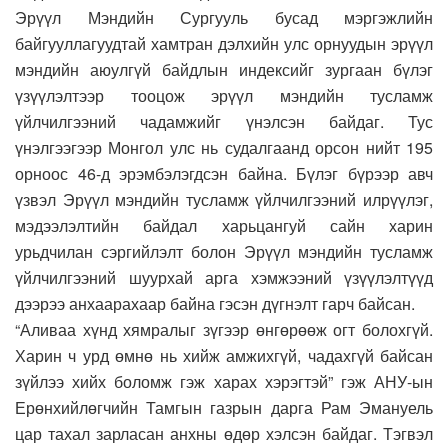
Эрүүл Мэндийн Сургууль бусад мэргэжлийн
байгууллагуудтай хамтран дэлхийн улс орнуудын эрүүл
мэндийн аюулгүй байдлын индексийг зургаан бүлэг
үзүүлэлтээр тооцож эрүүл мэндийн тусламж
үйлчилгээний чадамжийг үнэлсэн байдаг. Тус
үнэлгээгээр Монгол улс нь судалгаанд орсон нийт 195
орноос 46-д эрэмбэлэгдсэн байна. Бүлэг бүрээр авч
үзвэл Эрүүл мэндийн тусламж үйлчилгээний илрүүлэг,
мэдээлэлтийн байдал харьцангуй сайн харин
урьдчилан сэргийлэлт болон Эрүүл мэндийн тусламж
үйлчилгээний шуурхай арга хэмжээний үзүүлэлтүүд
дээрээ анхаарахаар байна гэсэн дүгнэлт гарч байсан.
“Аливаа хүнд хямралыг зүгээр өнгөрөөж огт болохгүй.
Харин ч урд өмнө нь хийж амжихгүй, чадахгүй байсан
зүйлээ хийх боломж гэж харах хэрэгтэй” гэж АНУ-ын
Ерөнхийлөгчийн Тамгын газрын дарга Рам Эмануель
цар тахал зарласан анхны өдөр хэлсэн байдаг. Тэгвэл