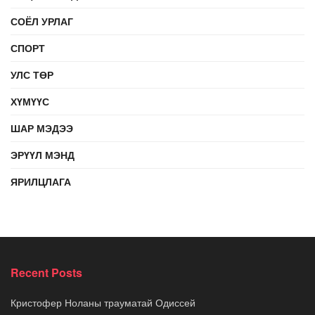
СОЁЛ УРЛАГ
СПОРТ
УЛС ТӨР
ХҮМҮҮС
ШАР МЭДЭЭ
ЭРҮҮЛ МЭНД
ЯРИЛЦЛАГА
Recent Posts
Кристофер Ноланы трауматай Одиссей