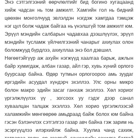
Энэ сэтгэлгээний өөрчлөлтийг бид богино хугацаанд
хийж чадсан нь том амжилт. Хамгийн гол нь бидний
цөөхөн монголчууд эвлэлдэн нэгдэж хамтдаа тэмцэж
нэг цул болж чадаж байгаа нь үнэлшгүй том амжилт юм.
Эрүүл мэндийн салбарын чадавхаа дээшлүүлэх, эрүүл
мэндийн тусламж үйлчилгээний чанарыг ахиулах олон
боломжууд бүрдлээ, ахиуллаа энэ бол дэвшил.
Нөгөөтэйгүүр аж ахуйн нэгжүүд хаалгаа барьж, ажлын
байр хумигдаж, албан газар, айл гэр, хувь хүний орлого
буурсаар байна. Өдөр тутмын орлогоороо амь зуудаг
иргэдийн асуудал хүндэрч эхэллээ. Улс орны микро
болон макро эдийн засаг ганхаж эхэллээ. Хөл хориог
үргэлжлүүлэх үү , зогсоох уу гэдэг дээр санал
хуваалцан талцаж эхэллээ. Хөл хорио үргэлжлээсэй
халамжийн мөнгөөрөө амьдраад байж болох юм байна
гэсэн бэлэнчлэх сэтгэлгээ газар авч байна гэж зарим нь
эсэргүүцлээ илэрхийлж байна. Хуулиа чанд сахиж,
татвараа төлж, өр зээлгүй, санхүүгийн сахилга баттай