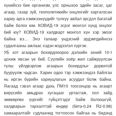
хүнийхээ бие организм, улс орныхоо эдийн засаг, цаг
агаар, газар зүй, геополитикийн онцлогийг харгалзсан
хариу арга хэмжээнүүдийг түлхүү авбал эрсдэл багатай
байж болох юм. КОВИД-19 эсрэг монгол хүнд онцлог
бий юу? КОВИД-19 халдварт монгол хүн хэр эмзэг
байна вэ… Энэ талаар үндэсний эрдэмтдийнхээ
судалгааны ажлаас хэдэн мэдээлэл хүргэе.
УБ хот агаарын бохирдлоороо дэлхийн эхний 10-т
цохиж явсан үе бий. Сүүлийн хоёр жил сайжруулсан
түлш үйлдвэрлэж агаарын бохирдлыг дорвитой
бууруулж чадсан. Харин одоо тэр хэмжээндээ байлгах
нь иргэн бүрийн хариуцлагын асуудал болж байна.
Яагаад гэвэл агаар дахь ПМ10 тоосонцор нь агаарт
вирүсийн амьдрах хугацааг уртасгаж, хол зайд
зөөвөрлөх үүргийг гүйцэтгэдэг байж болзошгүй,
халдварын тархалттай өндөр (бета-0.24 R2-0.98)
хамааралтайг судлаачид тогтоосон байгаа нь бидэнд