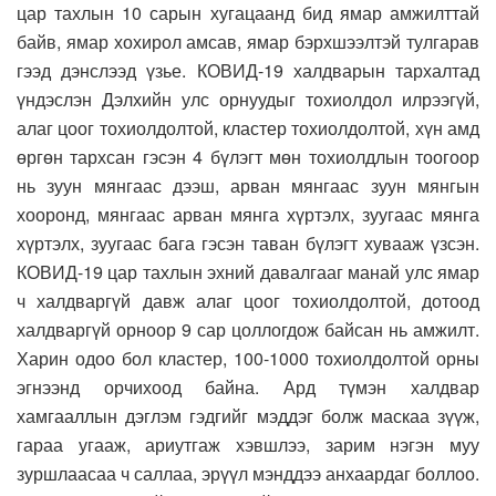
цар тахлын 10 сарын хугацаанд бид ямар амжилттай
байв, ямар хохирол амсав, ямар бэрхшээлтэй тулгарав
гээд дэнслээд үзье. КОВИД-19 халдварын тархалтад
үндэслэн Дэлхийн улс орнуудыг тохиолдол илрээгүй,
алаг цоог тохиолдолтой, кластер тохиолдолтой, хүн амд
өргөн тархсан гэсэн 4 бүлэгт мөн тохиолдлын тоогоор
нь зуун мянгаас дээш, арван мянгаас зуун мянгын
хооронд, мянгаас арван мянга хүртэлх, зуугаас мянга
хүртэлх, зуугаас бага гэсэн таван бүлэгт хувааж үзсэн.
КОВИД-19 цар тахлын эхний давалгааг манай улс ямар
ч халдваргүй давж алаг цоог тохиолдолтой, дотоод
халдваргүй орноор 9 сар цоллогдож байсан нь амжилт.
Харин одоо бол кластер, 100-1000 тохиолдолтой орны
эгнээнд орчихоод байна. Ард түмэн халдвар
хамгааллын дэглэм гэдгийг мэддэг болж маскаа зүүж,
гараа угааж, ариутгаж хэвшлээ, зарим нэгэн муу
зуршлаасаа ч саллаа, эрүүл мэнддээ анхаардаг боллоо.