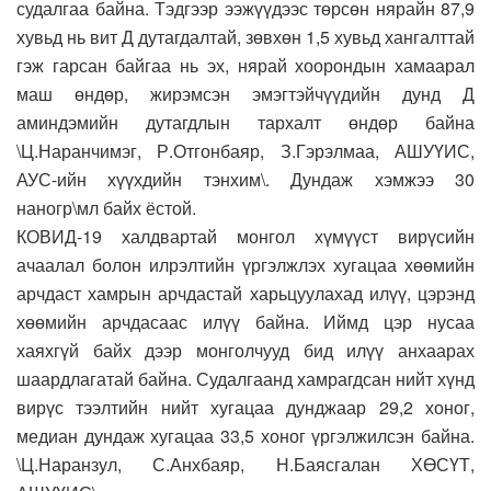
судалгаа байна. Тэдгээр ээжүүдээс төрсөн нярайн 87,9
хувьд нь вит Д дутагдалтай, зөвхөн 1,5 хувьд хангалттай
гэж гарсан байгаа нь эх, нярай хоорондын хамаарал
маш өндөр, жирэмсэн эмэгтэйчүүдийн дунд Д
аминдэмийн дутагдлын тархалт өндөр байна
\Ц.Наранчимэг, Р.Отгонбаяр, З.Гэрэлмаа, АШУҮИС,
АУС-ийн хүүхдийн тэнхим\. Дундаж хэмжээ 30
наногр\мл байх ёстой.
КОВИД-19 халдвартай монгол хүмүүст вирүсийн
ачаалал болон илрэлтийн үргэлжлэх хугацаа хөөмийн
арчдаст хамрын арчдастай харьцуулахад илүү, цэрэнд
хөөмийн арчдасаас илүү байна. Иймд цэр нусаа
хаяхгүй байх дээр монголчууд бид илүү анхаарах
шаардлагатай байна. Судалгаанд хамрагдсан нийт хүнд
вирүс тээлтийн нийт хугацаа дунджаар 29,2 хоног,
медиан дундаж хугацаа 33,5 хоног үргэлжилсэн байна.
\Ц.Наранзул, С.Анхбаяр, Н.Баясгалан ХӨСҮТ,