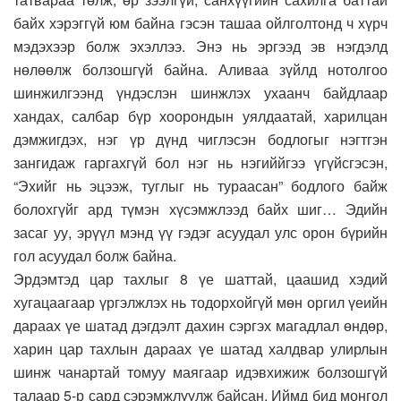
байх хэрэггүй юм байна гэсэн ташаа ойлголтонд ч хүрч
мэдэхээр болж эхэллээ. Энэ нь эргээд эв нэгдэлд
нөлөөлж болзошгүй байна. Аливаа зүйлд нотолгоо
шинжилгээнд үндэслэн шинжлэх ухаанч байдлаар
хандах, салбар бүр хоорондын уялдаатай, харилцан
дэмжигдэх, нэг үр дүнд чиглэсэн бодлогыг нэгтгэн
зангидаж гаргахгүй бол нэг нь нэгиййгээ үгүйсгэсэн,
“Эхийг нь эцээж, туглыг нь тураасан” бодлого байж
болохгүйг ард түмэн хүсэмжлээд байх шиг… Эдийн
засаг уу, эрүүл мэнд үү гэдэг асуудал улс орон бүрийн
гол асуудал болж байна.
Эрдэмтэд цар тахлыг 8 үе шаттай, цаашид хэдий
хугацаагаар үргэлжлэх нь тодорхойгүй мөн оргил үеийн
дараах үе шатад дэгдэлт дахин сэргэх магадлал өндөр,
харин цар тахлын дараах үе шатад халдвар улирлын
шинж чанартай томуу маягаар идэвхижиж болзошгүй
талаар 5-р сард сэрэмжлүүлж байсан. Иймд бид монгол