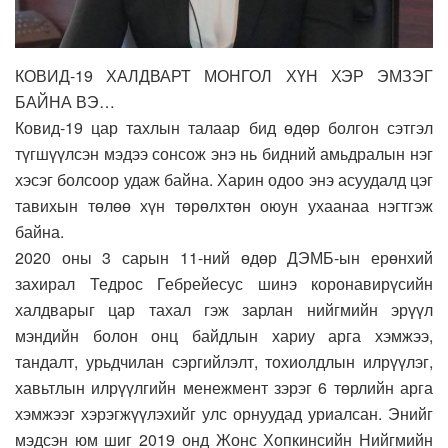
КОВИД-19 ХАЛДВАРТ МОНГОЛ ХҮН ХЭР ЭМЗЭГ
БАЙНА ВЭ…
Ковид-19 цар тахлын талаар бид өдөр болгон сэтгэл
түгшүүлсэн мэдээ сонсож энэ нь бидний амьдралын нэг
хэсэг болсоор удаж байна. Харин одоо энэ асуудалд цэг
тавихын төлөө хүн төрөлхтөн оюун ухаанаа нэгтгэж
байна.
2020 оны 3 сарын 11-ний өдөр ДЭМБ-ын ерөнхий
захирал Тедрос Гебрейесус шинэ коронавирүсийн
халдварыг цар тахал гэж зарлан нийгмийн эрүүл
мэндийн болон онц байдлын хариу арга хэмжээ,
тандалт, урьдчилан сэргийлэлт, тохиолдлын илрүүлэг,
хавьтлын илрүүлгийн менежмент зэрэг 6 төрлийн арга
хэмжээг хэрэгжүүлэхийг улс орнуудад уриалсан. Энийг
мэдсэн юм шиг 2019 онд Жонс Хопкинсийн Нийгмийн