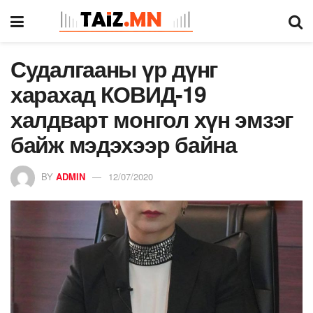
Судалгааны үр дүнг
харахад КОВИД-19
халдварт монгол хүн эмзэг
байж мэдэхээр байна
BY
ADMIN
12/07/2020