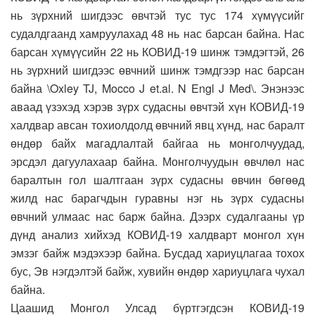
нь зүрхний шигдээс өвчтэй тус тус 174 хүмүүсийг
судалдгаанд хамруулахад 48 нь нас барсан байна. Нас
барсан хүмүүсийн 22 нь КОВИД-19 шинж тэмдэгтэй, 26
нь зүрхний шигдээс өвчний шинж тэмдгээр нас барсан
байна \Oxley TJ, Mocco J et.al. N Engl J Med\. Энэнээс
аваад үзэхэд хэрэв зүрх судасны өвчтэй хүн КОВИД-19
халдвар авсан тохиолдолд өвчний явц хүнд, нас баралт
өндөр байх магадлалтай байгаа нь монголчуудад,
эрсдэл дагуулахаар байна. Монголчуудын өвчлөл нас
баралтын гол шалтгаан зүрх судасны өвчин бөгөөд
жилд нас барагчдын гуравны нэг нь зүрх судасны
өвчний улмаас нас барж байна. Дээрх судалгааны үр
дүнд анализ хийхэд КОВИД-19 халдварт монгол хүн
эмзэг байж мэдэхээр байна. Бусдад хариуцлагаа тохох
бус, Эв нэгдэлтэй байж, хувийн өндөр хариуцлага чухал
байна.
Цаашид Монгол Улсад бүртгэгдсэн КОВИД-19