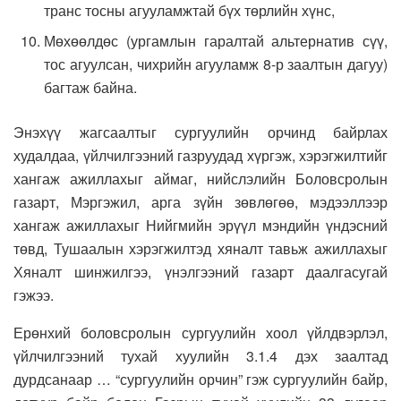
транс тосны агууламжтай бүх төрлийн хүнс,
Мөхөөлдөс (ургамлын гаралтай альтернатив сүү,
тос агуулсан, чихрийн агууламж 8-р заалтын дагуу)
багтаж байна.
Энэхүү жагсаалтыг сургуулийн орчинд байрлах
худалдаа, үйлчилгээний газруудад хүргэж, хэрэгжилтийг
хангаж ажиллахыг аймаг, нийслэлийн Боловсролын
газарт, Мэргэжил, арга зүйн зөвлөгөө, мэдээллээр
хангаж ажиллахыг Нийгмийн эрүүл мэндийн үндэсний
төвд, Тушаалын хэрэгжилтэд хяналт тавьж ажиллахыг
Хяналт шинжилгээ, үнэлгээний газарт даалгасугай
гэжээ.
Ерөнхий боловсролын сургуулийн хоол үйлдвэрлэл,
үйлчилгээний тухай хуулийн 3.1.4 дэх заалтад
дурдсанаар … “сургуулийн орчин” гэж сургуулийн байр,