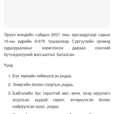
Эрүүл мэндийн сайдын 2021 оны зургаадугаар сарын
15-ны өдрийн А/370 тушаалаар Сургуулийн орчинд
худалдаалахыг хориглосон дараах хүнсний
бүтээгдэхүүний жагсаалтыг баталсан.
Үүнд
Бүх төрлийн хийжүүлсэн ундаа,
Энергийн болон спортын ундаа,
Байгалийн бус гаралтай амт, өнгө, үнэр оруулагч
агуулсан хуурай сироп, өтгөрүүлсэн болон
найруулсан шүүс, ундаа,