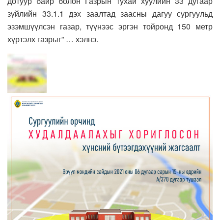
дотуур байр болон Газрын тухай хуулийн 33 дугаар
зүйлийн 33.1.1 дэх заалтад заасны дагуу сургуульд
эзэмшүүлсэн газар, түүнээс эргэн тойронд 150 метр
хүртэлх газрыг” … хэлнэ.