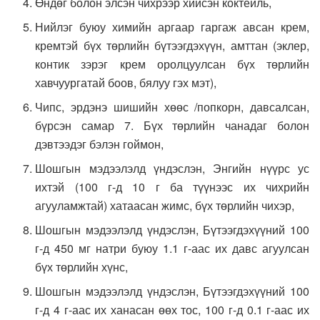
Өндөг болон элсэн чихрээр хийсэн коктейль,
Нийлэг буюу химийн аргаар гаргаж авсан крем,
кремтэй бүх төрлийн бүтээгдэхүүн, амттан (эклер,
контик зэрэг крем оролцуулсан бүх төрлийн
хавчуургатай боов, бялуу гэх мэт),
Чипс, эрдэнэ шишийн хөөс /попкорн, давсалсан,
бүрсэн самар 7. Бүх төрлийн чанадаг болон
дэвтээдэг бэлэн гоймон,
Шошгын мэдээлэлд үндэслэн, Энгийн нүүрс ус
ихтэй (100 г-д 10 г ба түүнээс их чихрийн
агууламжтай) хатаасан жимс, бүх төрлийн чихэр,
Шошгын мэдээлэлд үндэслэн, Бүтээгдэхүүний 100
г-д 450 мг натри буюу 1.1 г-аас их давс агуулсан
бүх төрлийн хүнс,
Шошгын мэдээлэлд үндэслэн, Бүтээгдэхүүний 100
г-д 4 г-аас их ханасан өөх тос, 100 г-д 0.1 г-аас их