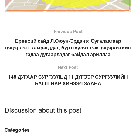
Previous Post
Ерөнхий сайд Л.Оюун-Эрдэнэ: Сугалаагаар
цэцэрлэгт хамрагддаг, бүртгүүлэх гэж цэцэрлэгийн
гадаа дугаарладаг байдал ариллаа
Next Post
148 ДУГААР СУРГУУЛЬД 11 ДҮГЭЭР СУРГУУЛИЙН
БАГШ НАР ХИЧЭЭЛ ЗААНА
Discussion about this post
Categories