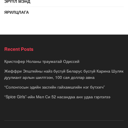
ЭРҮҮЛ МЭНД
ЯРИЛЦЛАГА
Recent Posts
Кристофер Ноланы трауматай Одиссей
Жеффри Эпштейны найз бүсгүй Беларус бүсгүй Карина Шуляк
дуулиант арлын шилтгээн, 100 сая доллар авна
“Солонгосын эдийн засгийн гайхамшгийн нэг бүтээгч”
“Spice Girls”-ийн Мел Си 52 насандаа анх удаа гэрлэлээ