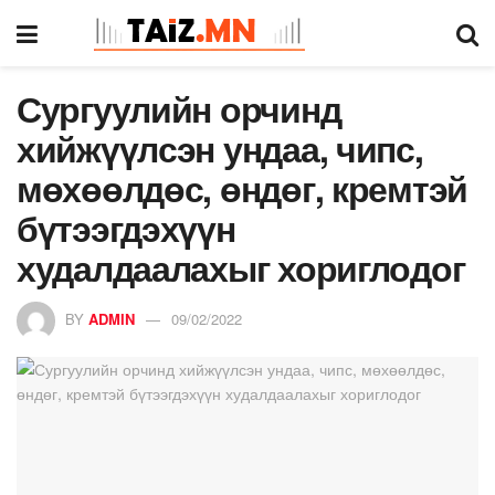
Сургуулийн орчинд
хийжүүлсэн ундаа, чипс,
мөхөөлдөс, өндөг, кремтэй
бүтээгдэхүүн
худалдаалахыг хориглодог
BY
ADMIN
09/02/2022