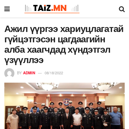
Ажил үүргээ хариуцлагатай
гүйцэтгэсэн цагдаагийн
алба хаагчдад хүндэтгэл
үзүүллээ
BY
ADMIN
08/18/2022