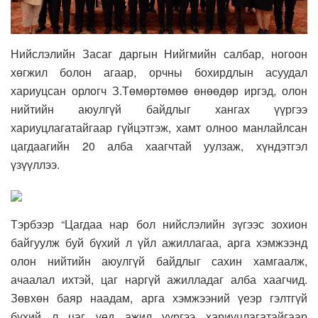
Нийслэлийн Засаг даргын Нийгмийн салбар, ногоон
хөгжил болон агаар, орчны бохирдлын асуудал
хариуцсан орлогч З.Төмөртөмөө өнөөдөр иргэд, олон
нийтийн аюулгүй байдлыг хангах үүргээ
хариуцлагатайгаар гүйцэтгэж, хамт олноо манлайлсан
цагдаагийн 20 алба хаагчтай уулзаж, хүндэтгэл
үзүүллээ.
Тэрбээр “Цагдаа нар бол нийслэлийн зүгээс зохион
байгуулж буй бүхий л үйл ажиллагаа, арга хэмжээнд
олон нийтийн аюулгүй байдлыг сахин хамгаалж,
ачаалал ихтэй, цаг наргүй ажилладаг алба хаагчид.
Зөвхөн баяр наадам, арга хэмжээний үеэр гэлтгүй
бүхий л цаг үед ажил үүргээ хариуцлагатайгаар