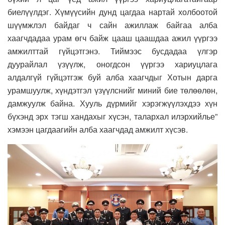
биелүүлдэг. Хүмүүсийн дунд цагдаа нартай холбоотой
шүүмжлэл байдаг ч сайн ажиллаж байгаа алба
хаагчдадаа урам өгч байж цааш цаашдаа ажил үүргээ
амжилттай гүйцэтгэнэ. Тиймээс бусдадаа үлгэр
дуурайлал үзүүлж, оногдсон үүргээ хариуцлага
алдалгүй гүйцэтгэж буй алба хаагчдыг Хотын дарга
урамшуулж, хүндэтгэл үзүүлснийг миний бие төлөөлөн,
дамжуулж байна. Хууль дүрмийг хэрэгжүүлэхдээ хүн
бүхэнд эрх тэгш хандахыг хүсэн, талархал илэрхийлье”
хэмээн цагдаагийн алба хаагчдад амжилт хүсэв.