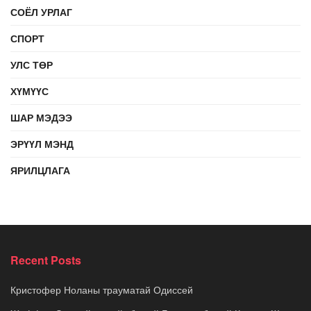
СОЁЛ УРЛАГ
СПОРТ
УЛС ТӨР
ХҮМҮҮС
ШАР МЭДЭЭ
ЭРҮҮЛ МЭНД
ЯРИЛЦЛАГА
Recent Posts
Кристофер Ноланы трауматай Одиссей