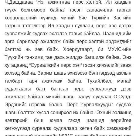
Ч.Дашдаваа “Нэг ажилтнаа перс хэлтэй, Ил хаадын
түүхч болгомоор байна” гэсэн санаачилга гарган
хөөцөлдсөний хүчинд миний бие Туркийн Засгийн
газрын тэтгэлгээр Ил хаадын судлаач, перс хэл дээрх
сурвалжийг судлах эхлэлээ тавьж байлаа. Цаашид ийм
арга барилаар ажиллаж байж перс хэлтэй эрдэмтдийг
бэлтгэх нь зөв байх. Хоёрдугаарт, би МУИС-ийн
Түүхийн тэнхимд тав дахь жилдээ багшилж байна. Энэ
хугацаанд “Сурвалжийн перс хэл” гэсэн хичээлийг зааж
эхлээд байна. Зарим шавь эхнээсээ бэлтгэгдээд ажлын
талбарт гарч ажиллаж байна. Тухайлбал, манай
судалгааны багт багтсан перс сурвалжууд дээр
ажиллаж байгаа миний шавь, залуу судлаач О.Сувд-
Эрдэнийг нэрлэж болно. Перс сурвалжуудыг судлах
шавь бэлтгэх хүсэл сонирхол их байна. Эхний ээлжинд
нэвтэрхий биш юмаа гэхэд цаашид өөрийгөө
хөгжүүлээд сурвалж судлалаар хөтөч байх хэмжээний
перс хэлний мэдлэгийг МУИС олгож байгааг ололт гэж