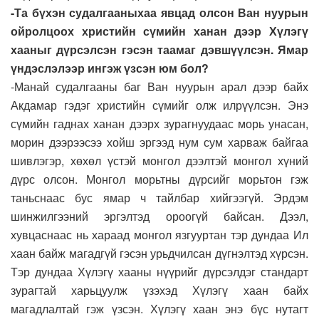
-Та бүхэн судалгааныхаа явцад олсон Ван нуурын
ойролцоох христийн сүмийн ханан дээр Хүлэгү
хааныг дүрсэлсэн гэсэн таамаг дэвшүүлсэн. Ямар
үндэслэлээр ингэж үзсэн юм бол?
-Манай судалгааны баг Ван нуурын арал дээр байх
Акдамар гэдэг христийн сүмийг олж илрүүлсэн. Энэ
сүмийн гаднах ханан дээрх зурагнуудаас морь унасан,
морин дээрээсээ хойш эргээд нум сум харваж байгаа
шивлэгэр, хөхөл үстэй монгол дээлтэй монгол хүний
дүрс олсон. Монгол морьтны дүрсийг морьтон гэж
таньснаас бус ямар ч тайлбар хийгээгүй. Эрдэм
шинжилгээний эргэлтэд ороогүй байсан. Дээл,
хувцаснаас нь хараад монгол язгууртан тэр дундаа Ил
хаан байж магадгүй гэсэн урьдчилсан дүгнэлтэд хүрсэн.
Тэр дундаа Хүлэгү хааны нүүрийг дүрсэлдэг стандарт
зурагтай харьцуулж үзэхэд Хүлэгү хаан байх
магадлалтай гэж үзсэн. Хүлэгү хаан энэ бүс нутагт