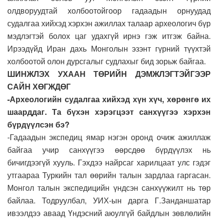
олдворуудтай холбоотойгоор гадаадын орнуудад
судалгаа хийхэд хэрхэн ажиллах талаар археологич бүр
мэдлэгтэй болох цаг удахгүй ирнэ гэж итгэж байна.
Ирээдүйд Иран дахь Монголын эзэнт гүрний түүхтэй
холбоотой олон дурсгалыг судлахыг бид зорьж байгаа.
ШИНЖЛЭХ УХААН ТӨРИЙН ДЭМЖЛЭГТЭЙГЭЭР
САЙН ХӨГЖДӨГ
-Археологийн судалгаа хийхэд хүн хүч, хөрөнгө их
шаарддаг. Та бүхэн хэрэгцээт санхүүгээ хэрхэн
бүрдүүлсэн бэ?
-Гадаадын экспедиц ямар нэгэн оронд очиж ажиллаж
байгаа учир санхүүгээ өөрсдөө бүрдүүлэх нь
бичигдээгүй хууль. Гэхдээ найрсаг харилцаат улс гэдэг
утгаараа Туркийн тал өөрийн талын зардлаа гаргасан.
Монгол талын экспедицийн үндсэн санхүүжилт нь төр
байлаа. Тодруулбал, УИХ-ын дарга Г.Занданшатар
ивээлдээ аваад Үндэсний аюулгүй байдлын зөвлөлийн