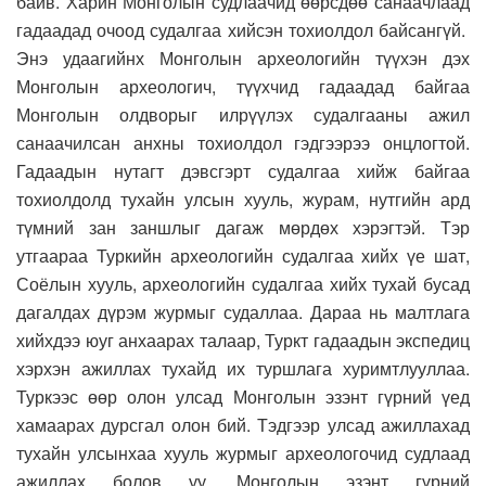
байв. Харин Монголын судлаачид өөрсдөө санаачлаад
гадаадад очоод судалгаа хийсэн тохиолдол байсангүй.
Энэ удаагийнх Монголын археологийн түүхэн дэх
Монголын археологич, түүхчид гадаадад байгаа
Монголын олдворыг илрүүлэх судалгааны ажил
санаачилсан анхны тохиолдол гэдгээрээ онцлогтой.
Гадаадын нутагт дэвсгэрт судалгаа хийж байгаа
тохиолдолд тухайн улсын хууль, журам, нутгийн ард
түмний зан заншлыг дагаж мөрдөх хэрэгтэй. Тэр
утгаараа Туркийн археологийн судалгаа хийх үе шат,
Соёлын хууль, археологийн судалгаа хийх тухай бусад
дагалдах дүрэм журмыг судаллаа. Дараа нь малтлага
хийхдээ юуг анхаарах талаар, Туркт гадаадын экспедиц
хэрхэн ажиллах тухайд их туршлага хуримтлууллаа.
Туркээс өөр олон улсад Монголын эзэнт гүрний үед
хамаарах дурсгал олон бий. Тэдгээр улсад ажиллахад
тухайн улсынхаа хууль журмыг археологочид судлаад
ажиллах болов уу. Монголын эзэнт гүрний