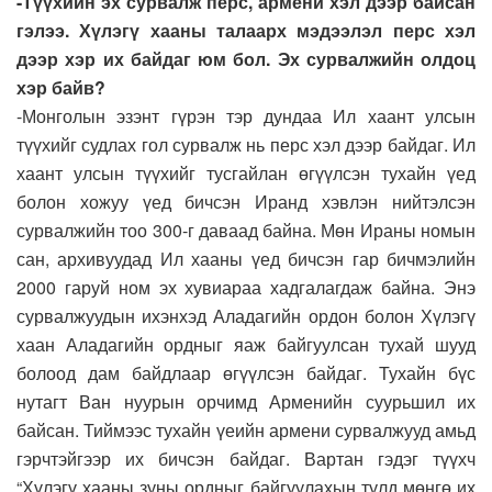
-Түүхийн эх сурвалж перс, армени хэл дээр байсан
гэлээ. Хүлэгү хааны талаарх мэдээлэл перс хэл
дээр хэр их байдаг юм бол. Эх сурвалжийн олдоц
хэр байв?
-Монголын эзэнт гүрэн тэр дундаа Ил хаант улсын
түүхийг судлах гол сурвалж нь перс хэл дээр байдаг. Ил
хаант улсын түүхийг тусгайлан өгүүлсэн тухайн үед
болон хожуу үед бичсэн Иранд хэвлэн нийтэлсэн
сурвалжийн тоо 300-г даваад байна. Мөн Ираны номын
сан, архивуудад Ил хааны үед бичсэн гар бичмэлийн
2000 гаруй ном эх хувиараа хадгалагдаж байна. Энэ
сурвалжуудын ихэнхэд Аладагийн ордон болон Хүлэгү
хаан Аладагийн ордныг яаж байгуулсан тухай шууд
болоод дам байдлаар өгүүлсэн байдаг. Тухайн бүс
нутагт Ван нуурын орчимд Арменийн суурьшил их
байсан. Тиймээс тухайн үеийн армени сурвалжууд амьд
гэрчтэйгээр их бичсэн байдаг. Вартан гэдэг түүхч
“Хүлэгү хааны зуны ордныг байгуулахын тулд мөнгө их