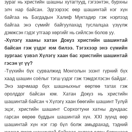
зураг нь христийн шашны хутагтууд, гэгээнтэн, бурхны
элч нар байсан. Эдгээрээс өөр шашинтай нэг хүн
байгаа нь Багдадын Халиф Муктадир гэж нэрлээд
байгаа энэ сүмийг байгуулахад туслалцаа үзүүлж
дэмжсэн гэдэг утгаар хөргийг нь сийлсэн болов уу.
-Хүлэгү хааны хатан Докуз христийн шашинтай
байсан гэж үздэг юм билээ. Тэгэхээр энэ сүмийн
зургаас үзвэл Хүлэгү хаан бас христийн шашинтай
гэсэн үг үү?
-Түүхийн бүх сурвалжид Монголын эзэнт гүрний бүх
хаад шашин соёлыг тэгш үздэг гэж тэмдэглэсэн байдаг.
Энэ зарчмаар бүх шашныхныг өөртөө татах гэж
оролддог байсан юм. Хатан Докуз нь христийн
шашинтай байсан ч Хүлэгү хаан бөөгийн шашинт Тулуй
эцэг, христийн шашинт Сорхогтуни хатны дундаас
гарсан өөрөө буддын шашинтай хүн. XXI зуунд өөр
шашинтай хүн нэг гэр бүл болж амьдрахад, тэдний
хүүхэд ямар шашинтай байхаас эхлээд олон бэрхшээл