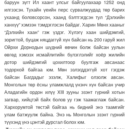
баруун зүгт Ил хаант улсыг байгуулахаар 1252 онд
илгээсэн. Тухайн үеийн перс сурвалжуудад төр барих
ухаанд боловсорсон, хаанд бэлтгэгдсэн тул “Дэлхийн
ханхүү” хэмээн тэмдэглэсэн байдаг. Харин Мөнх хааныг
“Дэлхийн хаан” гэж үздэг. Хүлэгү хаан шийдэмгий,
зоригтой, буцаж няцдаггүй хүн байсан нь 200 гаруй жил
Ойрхи Дорнодын шүдний өвчин болж байсан уулын
өвгөд хэмээх исмайлитийн бүлэглэлийг хоёр жилийн
дотор шийдэмгий цохилтоор буулгаж авсанаас
тодорхой байгаа юм. Мөн эзлэгддэггүй хот гэгдэж
байсан Багдадыг эзэлж, Халифыг олзолж авсан.
Монголын төр ёсны уламжлалд үнэнч хүн байсан учир
Аладагийн ордон илүү XIII зууны эзэнт гүрний хотын
загвар, хийцтэй байх болов уу гэж таамаглаж байсан.
Хархорумтой төстэй байгаа нь бидний энэ таамгийг
улам батжуулж байна. Энэ нь Монголын эзэнт гүрний
түүхэнд үнэ цэнтэй дурсгал болох юм.