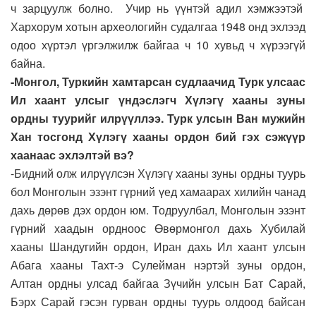
ч зарцуулж болно. Учир нь үүнтэй адил хэмжээтэй
Хархорум хотын археологийн судалгаа 1948 онд эхлээд
одоо хүртэл үргэлжилж байгаа ч 10 хувьд ч хүрээгүй
байна.
-Монгол, Туркийн хамтарсан судлаачид Турк улсаас
Ил хаант улсыг үндэслэгч Хүлэгү хааны зуны
ордны туурийг илрүүллээ. Турк улсын Ван мужийн
Хан тосгонд Хүлэгү хааны ордон бий гэх сэжүүр
хаанаас эхлэлтэй вэ?
-Бидний олж илрүүлсэн Хүлэгү хааны зуны ордны туурь
бол Монголын эзэнт гүрний үед хамаарах хилийн чанад
дахь дөрөв дэх ордон юм. Тодруулбал, Монголын эзэнт
гүрний хаадын ордноос Өвөрмонгол дахь Хубилай
хааны Шандугийн ордон, Иран дахь Ил хаант улсын
Абага хааны Тахт-э Сулейман нэртэй зуны ордон,
Алтан ордны улсад байгаа Зүчийн улсын Бат Сарай,
Бэрх Сарай гэсэн гурван ордны туурь олдоод байсан