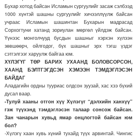
Бухар хотод байсан Исламын сургуулийг засаж сэлбээд
1000 хүнтэй шашны сургуулийг хичээллүүлж байсан
учраас Исламын шашинтан Бухарын мадрасад
Сорхогтуни хатанд зориулан мөргөл үйлдэж байсан.
Үүнээс монголчууд бусдын шашныг хэрхэн хүлээн
зөвшөөрч, ойлгодог, бүх шашныг эрх тэгш үздэг
сэтгэлгээг харуулж байгаа юм.
ХҮЛЭГҮГ ТӨР БАРИХ УХААНД БОЛОВСОРСОН,
ХААНД БЭЛТГЭГДСЭН ХЭМЭЭН ТЭМДЭГЛЭСЭН
БАЙДАГ
Аладагийн ордны тууриас олдсон зуузай, хас хээ бүхий
дусал ваар.
-Тулуй хааны отгон хүү Хүлэгүг “дэлхийн ханхүү”
гэж түүхэнд тэмдэглэсэн талаар сонсож байсан.
Зан чанарын хувьд ямар онцлогтой байсан юм
бол?
-Хүлэгү хаан хувь хүний тухайд түүх арвинтай. Чингис