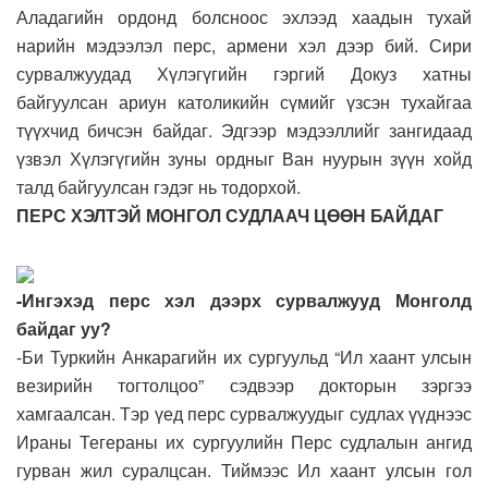
Аладагийн ордонд болсноос эхлээд хаадын тухай
нарийн мэдээлэл перс, армени хэл дээр бий. Сири
сурвалжуудад Хүлэгүгийн гэргий Докуз хатны
байгуулсан ариун католикийн сүмийг үзсэн тухайгаа
түүхчид бичсэн байдаг. Эдгээр мэдээллийг зангидаад
үзвэл Хүлэгүгийн зуны ордныг Ван нуурын зүүн хойд
талд байгуулсан гэдэг нь тодорхой.
ПЕРС ХЭЛТЭЙ МОНГОЛ СУДЛААЧ ЦӨӨН БАЙДАГ
-Ингэхэд перс хэл дээрх сурвалжууд Монголд
байдаг уу?
-Би Туркийн Анкарагийн их сургуульд “Ил хаант улсын
везирийн тогтолцоо” сэдвээр докторын зэргээ
хамгаалсан. Тэр үед перс сурвалжуудыг судлах үүднээс
Ираны Тегераны их сургуулийн Перс судлалын ангид
гурван жил суралцсан. Тиймээс Ил хаант улсын гол