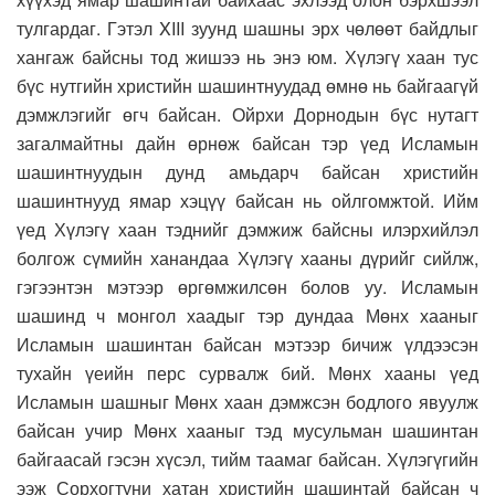
тулгардаг. Гэтэл XIII зуунд шашны эрх чөлөөт байдлыг
хангаж байсны тод жишээ нь энэ юм. Хүлэгү хаан тус
бүс нутгийн христийн шашинтнуудад өмнө нь байгаагүй
дэмжлэгийг өгч байсан. Ойрхи Дорнодын бүс нутагт
загалмайтны дайн өрнөж байсан тэр үед Исламын
шашинтнуудын дунд амьдарч байсан христийн
шашинтнууд ямар хэцүү байсан нь ойлгомжтой. Ийм
үед Хүлэгү хаан тэднийг дэмжиж байсны илэрхийлэл
болгож сүмийн ханандаа Хүлэгү хааны дүрийг сийлж,
гэгээнтэн мэтээр өргөмжилсөн болов уу. Исламын
шашинд ч монгол хаадыг тэр дундаа Мөнх хааныг
Исламын шашинтан байсан мэтээр бичиж үлдээсэн
тухайн үеийн перс сурвалж бий. Мөнх хааны үед
Исламын шашныг Мөнх хаан дэмжсэн бодлого явуулж
байсан учир Мөнх хааныг тэд мусульман шашинтан
байгаасай гэсэн хүсэл, тийм таамаг байсан. Хүлэгүгийн
ээж Сорхогтуни хатан христийн шашинтай байсан ч