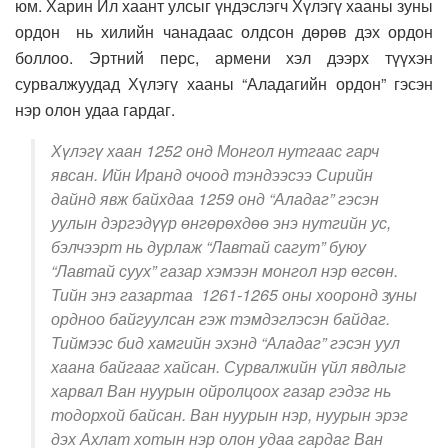
юм. Харин Ил хаант улсыг үндэслэгч Хүлэгү хааны зуны
ордон нь хилийн чанадаас олдсон дөрөв дэх ордон
боллоо. Эртний перс, армени хэл дээрх түүхэн
сурвалжуудад Хүлэгү хааны “Аладагийн ордон” гэсэн
нэр олон удаа гардаг.
Хүлэгү хаан 1252 онд Монгол нутгаас гарч
явсан. Ийн Иранд очоод тэндээсээ Сирийн
дайнд явж байхдаа 1259 онд “Аладаг” гэсэн
уулын дэргэдүүр өнгөрөхдөө энэ нутгийн ус,
бэлчээрт нь дурлаж “Лавтай сагут” буюу
“Лавтай суух” газар хэмээн монгол нэр өгсөн.
Тийн энэ газартаа 1261-1265 оны хооронд зуны
ордноо байгуулсан гэж тэмдэглэсэн байдаг.
Тиймээс бид хамгийн эхэнд “Аладаг” гэсэн уул
хаана байгааг хайсан. Сурвалжийн үйл явдлыг
харвал Ван нуурын ойролцоох газар гэдэг нь
тодорхой байсан. Ван нуурын нэр, нуурын эрэг
дэх Ахлат хотын нэр олон удаа гардаг Ван