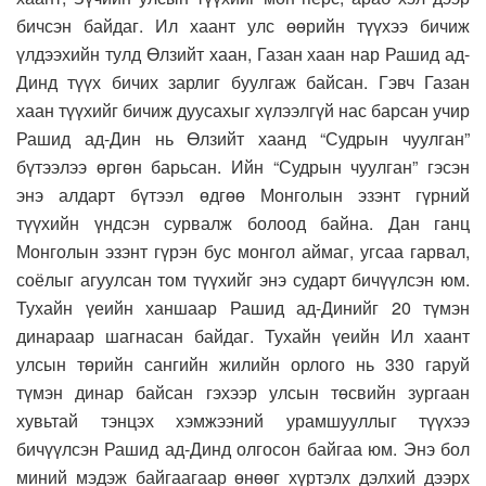
бичсэн байдаг. Ил хаант улс өөрийн түүхээ бичиж
үлдээхийн тулд Өлзийт хаан, Газан хаан нар Рашид ад-
Динд түүх бичих зарлиг буулгаж байсан. Гэвч Газан
хаан түүхийг бичиж дуусахыг хүлээлгүй нас барсан учир
Рашид ад-Дин нь Өлзийт хаанд “Судрын чуулган”
бүтээлээ өргөн барьсан. Ийн “Судрын чуулган” гэсэн
энэ алдарт бүтээл өдгөө Монголын эзэнт гүрний
түүхийн үндсэн сурвалж болоод байна. Дан ганц
Монголын эзэнт гүрэн бус монгол аймаг, угсаа гарвал,
соёлыг агуулсан том түүхийг энэ сударт бичүүлсэн юм.
Тухайн үеийн ханшаар Рашид ад-Динийг 20 түмэн
динараар шагнасан байдаг. Тухайн үеийн Ил хаант
улсын төрийн сангийн жилийн орлого нь 330 гаруй
түмэн динар байсан гэхээр улсын төсвийн зургаан
хувьтай тэнцэх хэмжээний урамшууллыг түүхээ
бичүүлсэн Рашид ад-Динд олгосон байгаа юм. Энэ бол
миний мэдэж байгаагаар өнөөг хүртэлх дэлхий дээрх