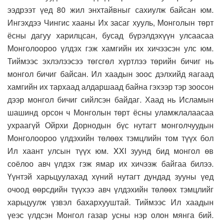
ээдрээт үед 80 жил энхтайвныг сахиулж байсан юм.
Ингэхдээ Чингис хааны Их засаг хууль, Монголын төрт
ёсны дагуу харилцсан, бусад бүрэлдэхүүн улсаасаа
Монголоороо үлдэх гэж хамгийн их хичээсэн улс юм.
Тиймээс эхлэлээсээ төгсгөл хүртлээ төрийн бичиг нь
монгол бичиг байсан. Ил хаадын зоос дэлхийд яагаад
хамгийн их тархаад алдаршаад байна гэхээр тэр зоосон
дээр монгол бичиг сийлсэн байдаг. Хаад нь Исламын
шашинд орсон ч Монголын төрт ёсны уламжлалаасаа
ухраагүй Ойрхи Дорнодын бүс нутагт монголчуудын
Монголоороо үлдэхийн төлөөх тэмцлийн том түүх бол
Ил хаант улсын түүх юм. XXI зуунд бид монгол өв
соёлоо авч үлдэх гэж ямар их хичээж байгаа билээ.
Үүнтэй харьцуулахад хүний нутагт дундад зууны үед
очоод өөрсдийн түүхээ авч үлдэхийн төлөөх тэмцлийг
харьцуулж үзвэл бахархууштай. Тиймээс Ил хаадын
үеэс үлдсэн Монгол газар усны нэр олон мянга бий.