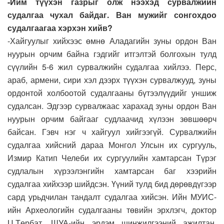
-Ийм түүхэн газрыг олж нээхэд сурвалжийн
судалгаа чухал байдаг. Ван мужийг сонгохдоо
судалгаагаа хэрхэн хийв?
-Хайгуулыг хийхээс өмнө Аладагийн зуны ордон Ван
нуурын орчим байна гэдгийг итгэлтэй болгохын тулд
сүүлийн 5-6 жил сурвалжийн судалгаа хийлээ. Перс,
араб, армени, сири хэл дээрх түүхэн сурвалжууд, зуны
ордонтой холбоотой судалгааны бүтээлүүдийг уншиж
судалсан. Эдгээр сурвалжаас харахад зуны ордон Ван
нуурын орчим байгааг судлаачид хүлээн зөвшөөрч
байсан. Гэвч нэг ч хайгуул хийгээгүй. Сурвалжийн
судалгаа хийсний дараа Монгол Улсын их сургууль,
Измир Катип Челеби их сургуулийн хамтарсан Түрэг
судлалын хүрээлэнгийн хамтарсан баг хээрийн
судалгаа хийхээр шийдсэн. Үүний тулд бид дөрөвдүгээр
сард урьдчилан тандалт судалгаа хийсэн. Ийн МУИС-
ийн Археологийн судалгааны төвийн эрхлэгч, доктор
Ц.Төрбат, ШУА-ийн эрдэм шинжилгээний ажилтан,