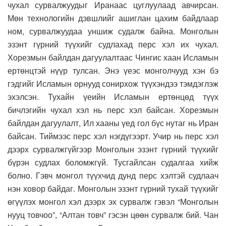
чухал сурвалжуудыг Иранаас цуглуулаад авчирсан.
Мөн технологийн дэвшлийг ашиглан цахим байдлаар
ном, сурвалжуудаа уншиж судалж байна. Монголын
эзэнт гүрний түүхийг судлахад перс хэл их чухал.
Хорезмын байлдан дагуулалтаас Чингис хаан Исламын
ертөнцтэй нүүр тулсан. Энэ үеэс монголчууд хэн бэ
гэдгийг Исламын орнууд сонирхож түүхэндээ тэмдэглэж
эхэлсэн. Тухайн үеийн Исламын ертөнцөд түүх
бичлэгийн чухал хэл нь перс хэл байсан. Хорезмын
байлдан дагуулалт, Ил хааны үед гол бүс нутаг нь Иран
байсан. Тиймээс перс хэл нэгдүгээрт. Учир нь перс хэл
дээрх сурвалжгүйгээр Монголын эзэнт гүрний түүхийг
бүрэн судлах боломжгүй. Тусгайлсан судалгаа хийж
болно. Гэвч монгол түүхчид дунд перс хэлтэй судлаач
нэн ховор байдаг. Монголын эзэнт гүрний тухай түүхийг
өгүүлэх монгол хэл дээрх эх сурвалж гэвэл “Монголын
нууц товчоо”, “Алтан товч” гэсэн цөөн сурвалж бий. Чан