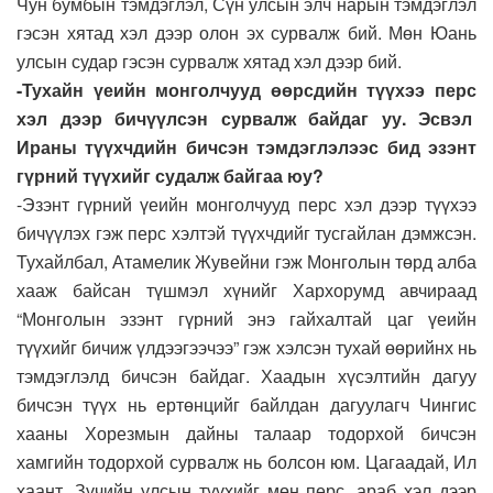
Чун бумбын тэмдэглэл, Сүн улсын элч нарын тэмдэглэл
гэсэн хятад хэл дээр олон эх сурвалж бий. Мөн Юань
улсын судар гэсэн сурвалж хятад хэл дээр бий.
-Тухайн үеийн монголчууд өөрсдийн түүхээ перс
хэл дээр бичүүлсэн сурвалж байдаг уу. Эсвэл
Ираны түүхчдийн бичсэн тэмдэглэлээс бид эзэнт
гүрний түүхийг судалж байгаа юу?
-Эзэнт гүрний үеийн монголчууд перс хэл дээр түүхээ
бичүүлэх гэж перс хэлтэй түүхчдийг тусгайлан дэмжсэн.
Тухайлбал, Атамелик Жувейни гэж Монголын төрд алба
хааж байсан түшмэл хүнийг Хархорумд авчираад
“Монголын эзэнт гүрний энэ гайхалтай цаг үеийн
түүхийг бичиж үлдээгээчээ” гэж хэлсэн тухай өөрийнх нь
тэмдэглэлд бичсэн байдаг. Хаадын хүсэлтийн дагуу
бичсэн түүх нь ертөнцийг байлдан дагуулагч Чингис
хааны Хорезмын дайны талаар тодорхой бичсэн
хамгийн тодорхой сурвалж нь болсон юм. Цагаадай, Ил
хаант, Зүчийн улсын түүхийг мөн перс, араб хэл дээр