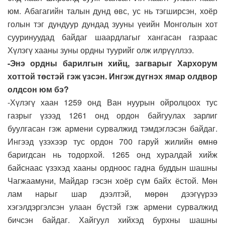
юм. Абагагийн талын дунд өвс, ус нь тэгширсэн, хоёр
голын тэг дундуур дундад зууны үеийн Монголын хот
сууринуудад байдаг шаардлагыг хангасан газраас
Хүлэгү хааны зуны ордны туурийг олж илрүүллээ.
-Энэ ордны барилгын хийц, загварыг Хархорум
хоттой төстэй гэж үзсэн. Ингэж дүгнэх ямар олдвор
олдсон юм бэ?
-Хүлэгү хаан 1259 онд Ван нуурын ойролцоох тус
газрыг үзээд 1261 онд ордон байгуулах зарлиг
буулгасан гэж армени сурвалжид тэмдэглэсэн байдаг.
Ингээд үзэхээр тус ордон 700 гаруй жилийн өмнө
баригдсан нь тодорхой. 1265 онд хуралдай хийж
байснаас үзэхэд хааны ордноос гадна буддын шашны
Чагжаамуни, Майдар гэсэн хоёр сүм байх ёстой. Мөн
лам нарыг шар дээлтэй, мөрөн дээгүүрээ
хэгэлдэргэлсэн улаан бүстэй гэж армени сурвалжид
бичсэн байдаг. Хайгуул хийхэд бурхны шашны