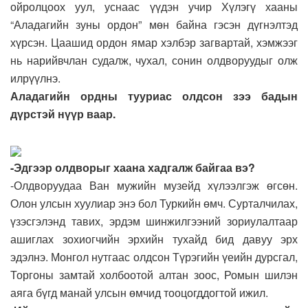
ойролцоох уул, уснаас үүдэн учир Хүлэгү хааны
“Аладагийн зуны ордон” мөн байна гэсэн дүгнэлтэд
хүрсэн. Цаашид ордон ямар хэлбэр загвартай, хэмжээг
нь нарийвчлан судалж, чухал, сонин олдворуудыг олж
илрүүлнэ.
Аладагийн ордны тууриас олдсон зээ бадын
дүрстэй нүүр ваар.
-Эдгээр олдворыг хаана хадгалж байгаа вэ?
-Олдворуудаа Ван мужийн музейд хүлээлгэж өгсөн.
Олон улсын хуулиар энэ бол Туркийн өмч. Сурталчилах,
үзэсгэлэнд тавих, эрдэм шинжилгээний зориулалтаар
ашиглах зохиогчийн эрхийн тухайд бид давуу эрх
эдэлнэ. Монгол нутгаас олдсон Түрэгийн үеийн дурсгал,
Торгоны замтай холбоотой алтан зоос, Ромын шилэн
аяга бүгд манай улсын өмчид тооцогддогтой ижил.