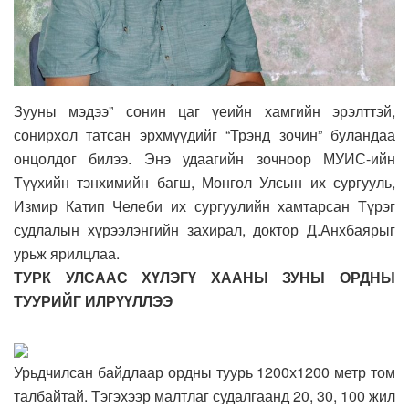
Зууны мэдээ” сонин цаг үеийн хамгийн эрэлттэй,
сонирхол татсан эрхмүүдийг “Трэнд зочин” буландаа
онцолдог билээ. Энэ удаагийн зочноор МУИС-ийн
Түүхийн тэнхимийн багш, Монгол Улсын их сургууль,
Измир Катип Челеби их сургуулийн хамтарсан Түрэг
судлалын хүрээлэнгийн захирал, доктор Д.Анхбаярыг
урьж ярилцлаа.
ТУРК УЛСААС ХҮЛЭГҮ ХААНЫ ЗУНЫ ОРДНЫ
ТУУРИЙГ ИЛРҮҮЛЛЭЭ
Урьдчилсан байдлаар ордны туурь 1200х1200 метр том
талбайтай. Тэгэхээр малтлаг судалгаанд 20, 30, 100 жил