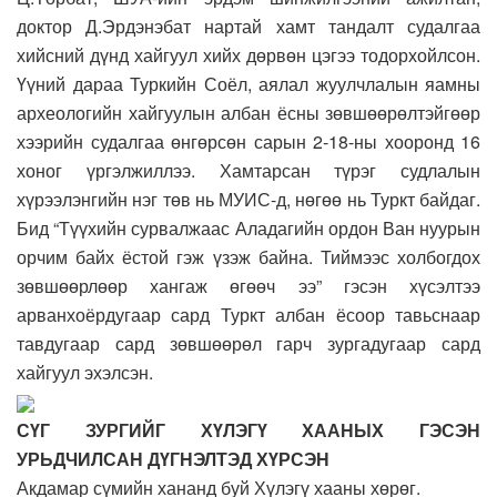
доктор Д.Эрдэнэбат нартай хамт тандалт судалгаа
хийсний дүнд хайгуул хийх дөрвөн цэгээ тодорхойлсон.
Үүний дараа Туркийн Соёл, аялал жуулчлалын яамны
археологийн хайгуулын албан ёсны зөвшөөрөлтэйгөөр
хээрийн судалгаа өнгөрсөн сарын 2-18-ны хооронд 16
хоног үргэлжиллээ. Хамтарсан түрэг судлалын
хүрээлэнгийн нэг төв нь МУИС-д, нөгөө нь Туркт байдаг.
Бид “Түүхийн сурвалжаас Аладагийн ордон Ван нуурын
орчим байх ёстой гэж үзэж байна. Тиймээс холбогдох
зөвшөөрлөөр хангаж өгөөч ээ” гэсэн хүсэлтээ
арванхоёрдугаар сард Туркт албан ёсоор тавьснаар
тавдугаар сард зөвшөөрөл гарч зургадугаар сард
хайгуул эхэлсэн.
СҮГ ЗУРГИЙГ ХҮЛЭГҮ ХААНЫХ ГЭСЭН
УРЬДЧИЛСАН ДҮГНЭЛТЭД ХҮРСЭН
Акдамар сүмийн хананд буй Хүлэгү хааны хөрөг.