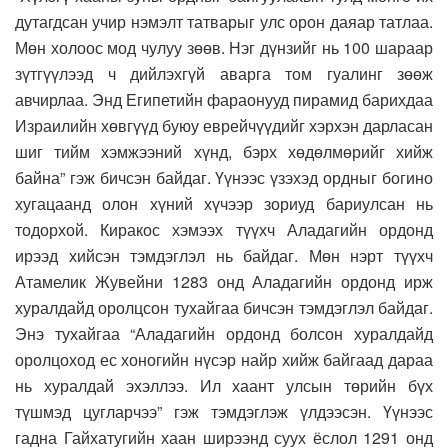
дутагдсан учир нэмэлт татварыг улс орон даяар татлаа.
Мөн холоос мод чулуу зөөв. Нэг дүнзийг нь 100 шараар
зүтгүүлээд ч дийлэхгүй аварга том гуалинг зөөж
авчирлаа. Энд Египетийн фараонууд пирамид барихдаа
Израилийн хөвгүүд буюу еврейчүүдийг хэрхэн дарласан
шиг тийм хэмжээний хүнд, бэрх хөдөлмөрийг хийж
байна” гэж бичсэн байдаг. Үүнээс үзэхэд ордныг богино
хугацаанд олон хүний хүчээр зориуд бариулсан нь
тодорхой. Киракос хэмээх түүхч Аладагийн ордонд
ирээд хийсэн тэмдэглэл нь байдаг. Мөн нэрт түүхч
Атамелик Жувейни 1283 онд Аладагийн ордонд ирж
хуралдайд оролцсон тухайгаа бичсэн тэмдэглэл байдаг.
Энэ тухайгаа “Аладагийн ордонд болсон хуралдайд
оролцоход ес хоногийн нүсэр найр хийж байгаад дараа
нь хуралдай эхэллээ. Ил хаант улсын төрийн бүх
түшмэд цугларчээ” гэж тэмдэглэж үлдээсэн. Үүнээс
гадна Гайхатугийн хаан ширээнд суух ёслол 1291 онд