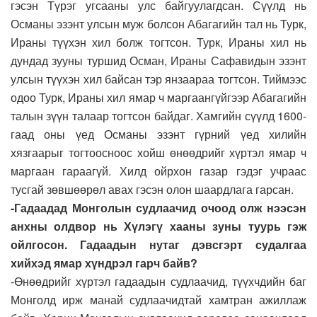
гэсэн Түрэг угсааны улс байгуулагдсан. Сүүлд нь
Османы эзэнт улсын муж болсон Абагагийн тал нь Турк,
Ираны түүхэн хил болж тогтсон. Турк, Ираны хил нь
дундад зууны туршид Осман, Ираны Сафавидын эзэнт
улсын түүхэн хил байсан тэр янзаараа тогтсон. Тиймээс
одоо Турк, Ираны хил ямар ч маргаангүйгээр Абагагийн
талын зүүн талаар тогтсон байдаг. Хамгийн сүүлд 1600-
гаад оны үед Османы эзэнт гүрний үед хилийн
хязгаарыг тогтоосноос хойш өнөөдрийг хүртэл ямар ч
маргаан гараагүй. Хилд ойрхон газар гэдэг учраас
тусгай зөвшөөрөл авах гэсэн олон шаардлага гарсан.
-Гадаадад Монголын судлаачид очоод олж нээсэн
анхны олдвор нь Хүлэгү хааны зуны туурь гэж
ойлгосон. Гадаадын нутаг дэвсгэрт судалгаа
хийхэд ямар хүндрэл гарч байв?
-Өнөөдрийг хүртэл гадаадын судлаачид, түүхчдийн баг
Монголд ирж манай судлаачидтай хамтран ажиллаж