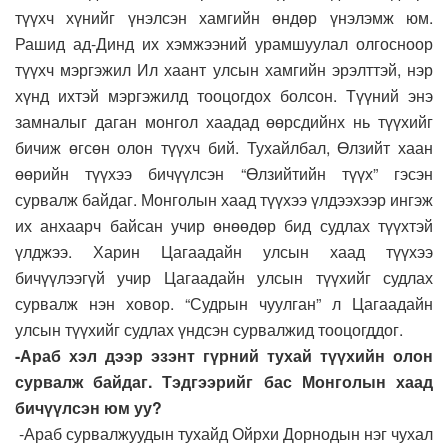
түүхч хүнийг үнэлсэн хамгийн өндөр үнэлэмж юм.
Рашид ад-Динд их хэмжээний урамшуулал олгосноор
түүхч мэргэжил Ил хаант улсын хамгийн эрэлттэй, нэр
хүнд ихтэй мэргэжилд тооцогдох болсон. Түүний энэ
замналыг даган монгол хаадад өөрсдийнх нь түүхийг
бичиж өгсөн олон түүхч бий. Тухайлбал, Өлзийт хаан
өөрийн түүхээ бичүүлсэн “Өлзийтийн түүх” гэсэн
сурвалж байдаг. Монголын хаад түүхээ үлдээхээр ингэж
их анхаарч байсан учир өнөөдөр бид судлах түүхтэй
үлджээ. Харин Цагаадайн улсын хаад түүхээ
бичүүлээгүй учир Цагаадайн улсын түүхийг судлах
сурвалж нэн ховор. “Судрын чуулган” л Цагаадайн
улсын түүхийг судлах үндсэн сурвалжид тооцогддог.
-Араб хэл дээр эзэнт гүрний тухай түүхийн олон
сурвалж байдаг. Тэдгээрийг бас Монголын хаад
бичүүлсэн юм уу?
-Араб сурвалжуудын тухайд Ойрхи Дорнодын нэг чухал