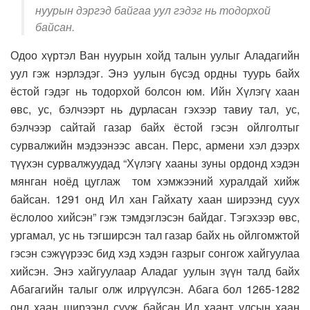
нуурын дэргэд байгаа уул гэдэг нь тодорхой
байсан.
Одоо хүртэл Ван нуурын хойд талын уулыг Аладагийн
уул гэж нэрлэдэг. Энэ уулын бүсэд ордны туурь байх
ёстой гэдэг нь тодорхой болсон юм. Ийн Хүлэгү хаан
өвс, ус, бэлчээрт нь дурласан гэхээр тавиу тал, ус,
бэлчээр сайтай газар байх ёстой гэсэн ойлголтыг
сурвалжийн мэдээнээс авсан. Перс, армени хэл дээрх
түүхэн сурвалжуудад “Хүлэгү хааны зуны ордонд хэдэн
мянган ноёд цуглаж том хэмжээний хуралдай хийж
байсан. 1291 онд Ил хан Гайхату хаан ширээнд суух
ёслолоо хийсэн” гэж тэмдэглэсэн байдаг. Тэгэхээр өвс,
ургамал, ус нь тэгширсэн тал газар байх нь ойлгомжтой
гэсэн сэжүүрээс бид хэд хэдэн газрыг сонгож хайгуулаа
хийсэн. Энэ хайгуулаар Аладаг уулын зүүн талд байх
Абагагийн талыг олж илрүүлсэн. Абага бол 1265-1282
онд хаан ширээнд сууж байсан Ил хаант улсын хаан