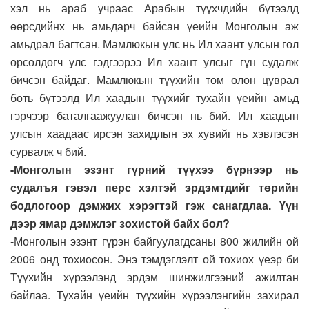
хэл нь араб учраас Арабын түүхчдийн бүтээлд
өөрсдийнх нь амьдарч байсан үеийн Монголын аж
амьдрал багтсан. Мамлюкын улс нь Ил хаант улсын гол
өрсөлдөгч улс гэдгээрээ Ил хаант улсыг гүн судалж
бичсэн байдаг. Мамлюкын түүхийн том олон цуврал
боть бүтээлд Ил хаадын түүхийг тухайн үеийн амьд
гэрчээр баталгаажуулан бичсэн нь бий. Ил хаадын
улсын хаадаас ирсэн захидлын эх хувийг нь хэвлэсэн
сурвалж ч бий.
-Монголын эзэнт гүрний түүхээ бүрнээр нь
судалъя гэвэл перс хэлтэй эрдэмтдийг төрийн
бодлогоор дэмжих хэрэгтэй гэж санагдлаа. Үүн
дээр ямар дэмжлэг зохистой байх бол?
-Монголын эзэнт гүрэн байгуулагдсаны 800 жилийн ой
2006 онд тохиосон. Энэ тэмдэглэлт ой тохиох үеэр би
Түүхийн хүрээлэнд эрдэм шинжилгээний ажилтан
байлаа. Тухайн үеийн түүхийн хүрээлэнгийн захирал