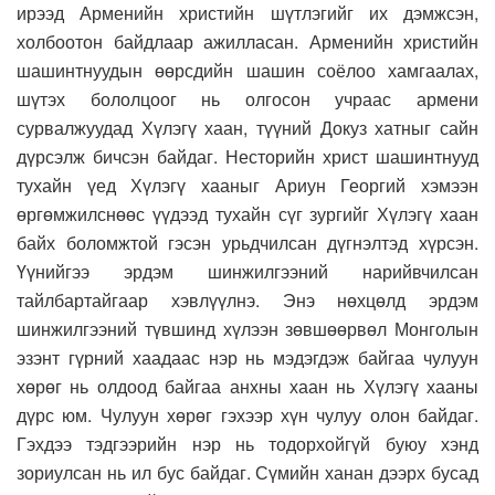
ирээд Арменийн христийн шүтлэгийг их дэмжсэн,
холбоотон байдлаар ажилласан. Арменийн христийн
шашинтнуудын өөрсдийн шашин соёлоо хамгаалах,
шүтэх бололцоог нь олгосон учраас армени
сурвалжуудад Хүлэгү хаан, түүний Докуз хатныг сайн
дүрсэлж бичсэн байдаг. Несторийн христ шашинтнууд
тухайн үед Хүлэгү хааныг Ариун Георгий хэмээн
өргөмжилснөөс үүдээд тухайн сүг зургийг Хүлэгү хаан
байх боломжтой гэсэн урьдчилсан дүгнэлтэд хүрсэн.
Үүнийгээ эрдэм шинжилгээний нарийвчилсан
тайлбартайгаар хэвлүүлнэ. Энэ нөхцөлд эрдэм
шинжилгээний түвшинд хүлээн зөвшөөрвөл Монголын
эзэнт гүрний хаадаас нэр нь мэдэгдэж байгаа чулуун
хөрөг нь олдоод байгаа анхны хаан нь Хүлэгү хааны
дүрс юм. Чулуун хөрөг гэхээр хүн чулуу олон байдаг.
Гэхдээ тэдгээрийн нэр нь тодорхойгүй буюу хэнд
зориулсан нь ил бус байдаг. Сүмийн ханан дээрх бусад