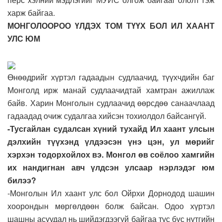
харж байгаа.
МОНГОЛООРОО ҮЛДЭХ ТОМ ТҮҮХ БОЛ ИЛ ХААНТ
УЛС ЮМ
Өнөөдрийг хүртэл гадаадын судлаачид, түүхчдийн баг
Монголд ирж манай судлаачидтай хамтран ажиллаж
байв. Харин Монголын судлаачид өөрсдөө санаачлаад
гадаадад очиж судалгаа хийсэн тохиолдол байсангүй.
-Тусгайлан судалсан хүний тухайд Ил хаант улсын
дэлхийн түүхэнд үлдээсэн үнэ цэн, ул мөрийг
хэрхэн тодорхойлох вэ. Монгол өв соёлоо хамгийн
их нандигнан авч үлдсэн улсаар нэрлэдэг юм
билээ?
-Монголын Ил хаант улс бол Ойрхи Дорнодод шашин
хоорондын мөргөлдөөн болж байсан. Одоо хүртэл
шашны асуудал нь шийдэгдээгүй байгаа тус бүс нутгийн