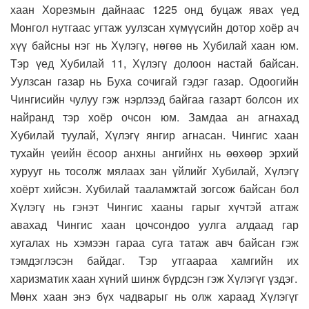
хаан Хорезмын дайнаас 1225 онд буцаж явах үед
Монгол нутгаас угтаж уулзсан хүмүүсийн дотор хоёр ач
хүү байсны нэг нь Хүлэгү, нөгөө нь Хубилай хаан юм.
Тэр үед Хубилай 11, Хүлэгү долоон настай байсан.
Уулзсан газар нь Буха сочигай гэдэг газар. Одоогийн
Чингисийн чулуу гэж нэрлээд байгаа газарт болсон их
найранд тэр хоёр очсон юм. Замдаа ан агнахад
Хубилай туулай, Хүлэгү янгир агнасан. Чингис хаан
тухайн үеийн ёсоор анхны ангийнх нь өөхөөр эрхий
хурууг нь тосолж мялаах зан үйлийг Хубилай, Хүлэгү
хоёрт хийсэн. Хубилай тааламжтай зогсож байсан бол
Хүлэгү нь гэнэт Чингис хааны гарыг хүчтэй атгаж
авахад Чингис хаан цочсондоо уулга алдаад гар
хугалах нь хэмээн гараа суга татаж авч байсан гэж
тэмдэглэсэн байдаг. Тэр утгаараа хамгийн их
харизматик хаан хүний шинж бүрдсэн гэж Хүлэгүг үздэг.
Мөнх хаан энэ бүх чадварыг нь олж хараад Хүлэгүг