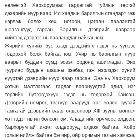
нөлөөтэй Хархорумаас гардагтай туйлын төстэй
дээврийн нүүр ваар, Ил хаадын барилгын стандарт гэж
нэрлэж болох хөх, ногоон, цагаан паалантай
шаазангууд гарсан. Барилгын дээврийг шавраар
хийгээд дээрээс нь пааланддаг байсан юм.
Жирийн хүнийх бус хаад дээдсийнх гэдэг нь үүнээс
тодорхой болж байгаа юм. Учир нь барилгын нүүр
ваарыг буддын сүмд эсвэл ордонд ашигладаг. Энэ
тууриас буддын шашны зээбад гэж нэрлэдэг хүний
нүүртэй дээврийн нүүр ваар гарсан. Энэ нь Хархорум
хотын малтлагаас гардаг ваарнуудтай адил, нэг
төрлийн бүтээгдэхүүн гэдэг нь тодорхой байсан.
Дээврийн нөмрөг, тосгуур ваарууд, хас болон зуузай
тамгатай дээврийн ваар олдсоноор XIII зууны монгол
хот гэдэг нь ил болсон юм. Аладагийн орчмоос олдсон,
Хархорумтай ижил олдворууд олдож байгаа. Хоёр
голын нийлж байгаа бэлчир, ойр орчмын талын хэмжээ,