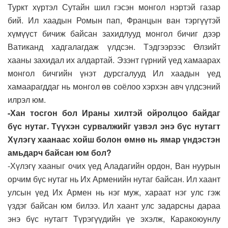
Туркт хүртэл Сутайн шил гэсэн монгол нэртэй газар
бий. Ил хаадын Ромын пап, Францын ван тэргүүтэй
хүмүүст бичиж байсан захидлууд монгол бичиг дээр
Ватиканд хадгалагдаж үлдсэн. Тэдгээрээс Өлзийт
хааны захидал их алдартай. Эзэнт гүрний үед хамаарах
монгол бичгийн үнэт дурсгалууд Ил хаадын үед
хамаарагддаг нь монгол өв соёлоо хэрхэн авч үлдсэний
илрэл юм.
-Хан тосгон бол Ираны хилтэй ойролцоо байдаг
бүс нутаг. Түүхэн сурвалжийг үзвэл энэ бүс нутагт
Хүлэгү хаанаас хойш болон өмнө нь ямар үндэстэн
амьдарч байсан юм бол?
-Хүлэгү хааныг очих үед Аладагийн ордон, Ван нуурын
орчим бүс нутаг нь Их Арменийн нутаг байсан. Ил хаант
улсын үед Их Армен нь нэг муж, хараат нэг улс гэж
үздэг байсан юм билээ. Ил хаант улс задарсны дараа
энэ бүс нутагт Түрэгүүдийн үе эхэлж, Каракоюунлу