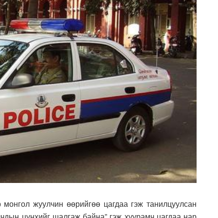
р монгол жуулчин өөрийгөө цагдаа гэж танилцуулсан
лчдын цүнхийг шалгаж байна” гэж хуурамч цагдаа нар