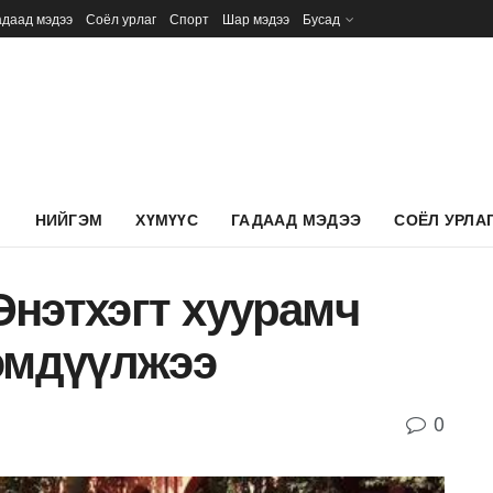
адаад мэдээ
Соёл урлаг
Спорт
Шар мэдээ
Бусад
Л
НИЙГЭМ
ХҮМҮҮС
ГАДААД МЭДЭЭ
СОЁЛ УРЛА
Энэтхэгт хуурамч
рэмдүүлжээ
0