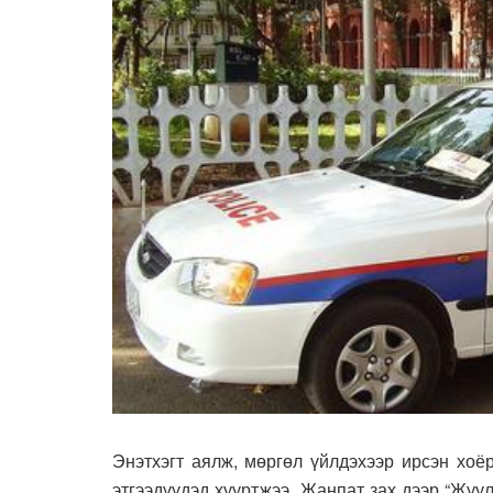
Энэтхэгт аялж, мөргөл үйлдэхээр ирсэн хоё
этгээдүүдэд хууртжээ. Жанпат зах дээр “Жуу