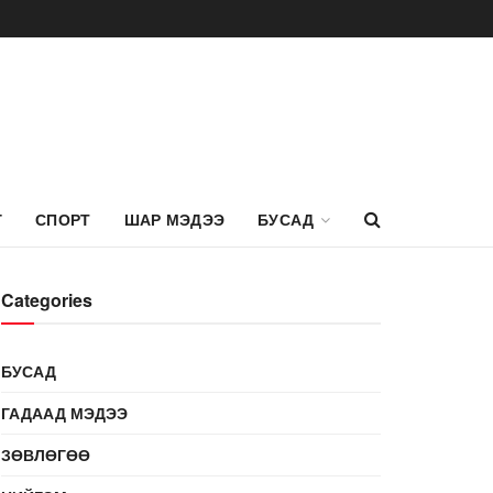
Г
СПОРТ
ШАР МЭДЭЭ
БУСАД
Categories
БУСАД
ГАДААД МЭДЭЭ
ЗӨВЛӨГӨӨ