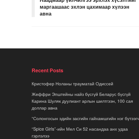
маргаашаас эхлэн цахимаар хүлээн
авна
Recent Posts
Кристофер Ноланы трауматай Одиссей
Жеффри Эпштейны найз бүсгүй Беларус бүсгүй
Карина Шуляк дуулиант арлын шилтгээн, 100 сая
доллар авна
“Солонгосын эдийн засгийн гайхамшгийн нэг бүтээгч
“Spice Girls”-ийн Мел Си 52 насандаа анх удаа
гэрлэлээ