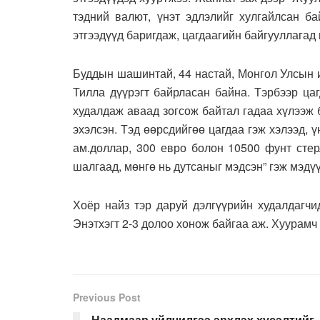
тэдний валют, үнэт эдлэлийг хулгайлсан ба
этгээдүүд баригдаж, цагдаагийн байгууллагад
Буддын шашинтай, 44 настай, Монгол Улсын 
Тилла дүүрэгт байрласан байна. Тэрбээр ца
худалдаж аваад зогсож байтал гадаа хүлээж 
эхэлсэн. Тэд өөрсдийгөө цагдаа гэж хэлээд, 
ам.доллар, 300 евро болон 10500 фунт стер
шалгаад, мөнгө нь дутсаныг мэдсэн” гэж мэдү
Хоёр найз тэр даруй дэлгүүрийн худалдагчи
Энэтхэгт 2-3 долоо хонож байгаа аж. Хуурамч 
Previous Post
Наадмаар үйлчилгээ эрхлэх хүсэлтийг