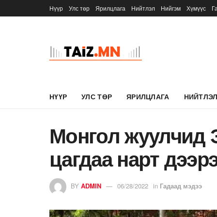
Нүүр
Улс төр
Ярилцлага
Нийтлэл
Нийгэм
Хүмүүс
Г
НҮҮР
УЛС ТӨР
ЯРИЛЦЛАГА
НИЙТЛЭ
Монгол жуулчид 
цагдаа нарт дээ
BY
ADMIN
06/28/2022
in
Гадаад мэдээ