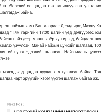
йна. Өөрсдийгөө цагдаа гэж танилцуулсан үл таних
 шалгагдаж байна.
иргэн найзын хамт Бангалораас Делид ирж, Мажну Ка
гдаад “Ням гаригийн 17:00 цагийн үед дэлгүүрээс юм
байсан найз дээр маань хоёр хүн ирээд, байцаалт авч
үнэмлэх үзүүлсэн. Манай найзын цүнхийг шалгаад, 100
лингийн үнэт эдлэлийг нь авсан. Найз маань цүнхээ
үлжээ.
д мэдэгдэхэд цагдаа дуудан өгч тусалсан байна. Тэд
цагдаа нарт эрүүгийн хэрэг үүсгэн шалгаж байгаа аж.
Next Post
НЭР БҮХИЙ КОМПАНИЙН ИМПОРТОЛСОН