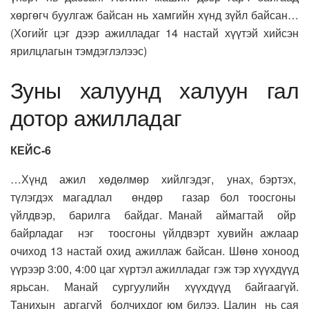
хөргөгч буулгаж байсан нь хамгийн хүнд зүйл байсан…
(Хогийг цэг дээр ажилладаг 14 настай хүүтэй хийсэн
ярилцлагын тэмдэглэлээс)
Зуны халуунд халуун гал
дотор ажилладаг
КЕЙС-6
…Хүнд ажил хөдөлмөр хийлгэдэг, унах, бэртэх,
түлэгдэх магадлал өндөр газар бол тоосгоны
үйлдвэр, барилга байдаг. Манай аймагтай ойр
байрладаг нэг тоосгоны үйлдвэрт хувийн ажлаар
очиход 13 настай охид ажиллаж байсан. Шөнө хоноод
үүрээр 3:00, 4:00 цаг хүртэл ажилладаг гэж тэр хүүхдүүд
ярьсан. Манай сургуулийн хүүхдүүд байгаагүй.
Танихын аргагүй болчихдог юм билээ. Цалин нь сая