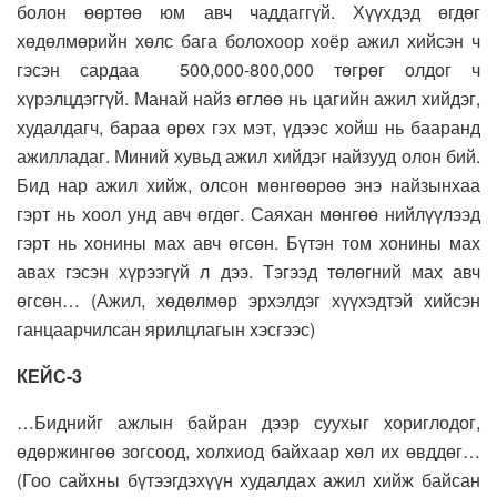
болон өөртөө юм авч чаддаггүй. Хүүхдэд өгдөг
хөдөлмөрийн хөлс бага болохоор хоёр ажил хийсэн ч
гэсэн сардаа 500,000-800,000 төгрөг олдог ч
хүрэлцдэггүй. Манай найз өглөө нь цагийн ажил хийдэг,
худалдагч, бараа өрөх гэх мэт, үдээс хойш нь бааранд
ажилладаг. Миний хувьд ажил хийдэг найзууд олон бий.
Бид нар ажил хийж, олсон мөнгөөрөө энэ найзынхаа
гэрт нь хоол унд авч өгдөг. Саяхан мөнгөө нийлүүлээд
гэрт нь хонины мах авч өгсөн. Бүтэн том хонины мах
авах гэсэн хүрээгүй л дээ. Тэгээд төлөгний мах авч
өгсөн… (Ажил, хөдөлмөр эрхэлдэг хүүхэдтэй хийсэн
ганцаарчилсан ярилцлагын хэсгээс)
КЕЙС-3
…
Биднийг ажлын байран дээр суухыг хориглодог,
өдөржингөө зогсоод, холхиод байхаар хөл их өвддөг
…
(Гоо сайхны бүтээгдэхүүн худалдах ажил хийж байсан