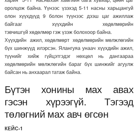
оролцож байна. Үүнээс үзэхэд 5-11 насны харьцангуй
олон хүүхдүүд 9 болон түүнээс дээш цаг ажиллаж
байгааг хүүхдийн хөдөлмөрийн
тэвчишгүй хөдөлмөр гэж үзэж болохоор байна.
Хүүхдийн ажил, хөдөлмөрт хөдөлмөрийн мөлжлөгийн
бүх шинжүүд илэрсэн. Ялангуяа унаач хүүхдийн ажил,
түүнийг хийж гүйцэтгэдэг нөхцөл нь дангаараа
хөдөлмөрийн мөлжлөгийн бараг бүх шинжийг агуулж
байсан нь анхаарал татаж байна.
Бүтэн хонины мах авах
гэсэн хүрээгүй. Тэгээд
төлөгний мах авч өгсөн
КЕЙС-1