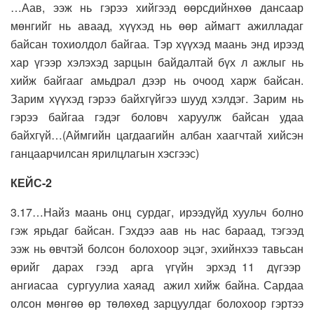
…Аав, ээж нь гэрээ хийгээд өөрсдийнхөө дансаар
мөнгийг нь аваад, хүүхэд нь өөр аймагт ажилладаг
байсан тохиолдол байгаа. Тэр хүүхэд маань энд ирээд
хар үгээр хэлэхэд зарцын байдалтай бүх л ажлыг нь
хийж байгааг амьдрал дээр нь очоод харж байсан.
Зарим хүүхэд гэрээ байхгүйгээ шууд хэлдэг. Зарим нь
гэрээ байгаа гэдэг боловч харуулж байсан удаа
байхгүй…(Аймгийн цагдаагийн албан хаагчтай хийсэн
ганцаарчилсан ярилцлагын хэсгээс)
КЕЙС-2
3.17…Найз маань онц сурдаг, ирээдүйд хуульч болно
гэж ярьдаг байсан. Гэхдээ аав нь нас бараад, тэгээд
ээж нь өвчтэй болсон болохоор эцэг, эхийнхээ тавьсан
өрийг дарах гээд арга үгүйн эрхэд 11 дүгээр
ангиасаа сургуулиа хаяад ажил хийж байна. Сардаа
олсон мөнгөө өр төлөхөд зарцуулдаг болохоор гэртээ