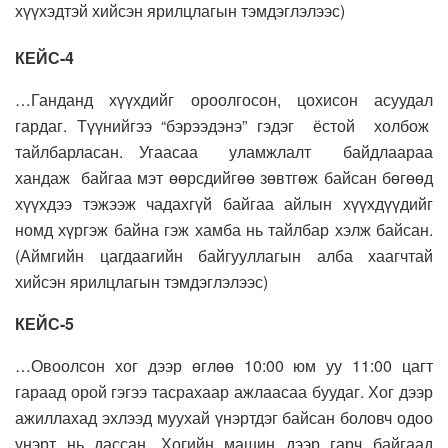
хүүхэдтэй хийсэн ярилцлагын тэмдэглэлээс)
КЕЙС-4
…Ганданд хүүхдийг ороолгосон, цохисон асуудал
гардаг. Түүнийгээ “бэрээдэнэ” гэдэг ёстой холбож
тайлбарласан. Угаасаа уламжлалт байдлаараа
хандаж байгаа мэт өөрсдийгөө зөвтгөж байсан бөгөөд
хүүхдээ тэжээж чадахгүй байгаа айлын хүүхдүүдийг
номд хүргэж байна гэж хамба нь тайлбар хэлж байсан.
(Аймгийн цагдаагийн байгууллагын алба хаагчтай
хийсэн ярилцлагын тэмдэглэлээс)
КЕЙС-5
…Овоолсон хог дээр өглөө 10:00 юм уу 11:00 цагт
гараад орой гэгээ тасрахаар ажлаасаа буудаг. Хог дээр
ажиллахад эхлээд муухай үнэртдэг байсан боловч одоо
үнэрт нь дассан. Хогийн машин дээр гарч байгаад