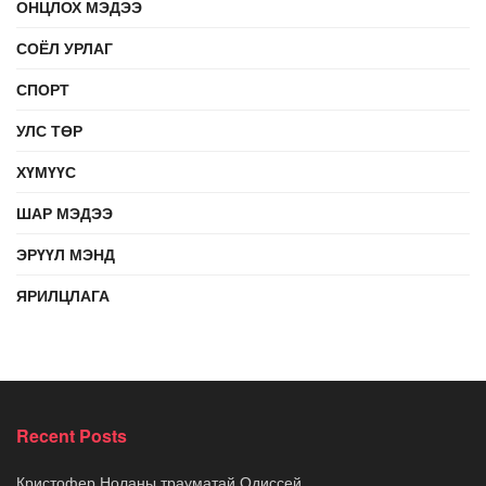
ОНЦЛОХ МЭДЭЭ
СОЁЛ УРЛАГ
СПОРТ
УЛС ТӨР
ХҮМҮҮС
ШАР МЭДЭЭ
ЭРҮҮЛ МЭНД
ЯРИЛЦЛАГА
Recent Posts
Кристофер Ноланы трауматай Одиссей