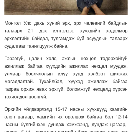
Монгол Улс дахь хүний эрх, эрх чөлөөний байдлын
талаарх 21 дэх илтгэлээс хүүхдийн хөдөлмөр
эрхлэлтийн байдал, тулгамдаж буй асуудлын талаарх
судалгааг танилцуулж байна.
Гэрээгүй, цалин хөлс, ажлын нөхцөл тодорхойгүй
ажиллаж байгаа хүүхдийн ажиллах нөхцөл муудаж,
улмаар боолчлолын илүү хүнд хэлбэрт шилжих
магадлалтай. Тухайлбал, хүүхэд ажиллаж байгаа
газраа орхиж явах эрхгүй, боломжгүй нөхцөлд хүрсэн
тохиолдол цөөнгүй.
Өрхийн үйлдвэрлэлд 15-17 насны хүүхдүүд хамгийн
олон цагаар, хамгийн их оролцож байгаа бол 12-14
насны бүлгийнхэн дундаж хэмжээнд, дундаж цагаар,
харин 5-11 насныхан хамгийн бага хувиар, цөөн цаг