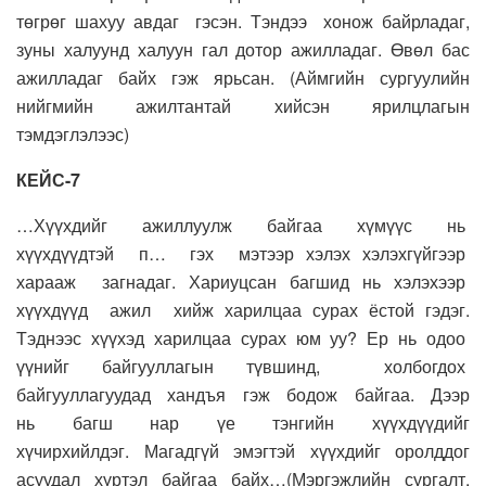
төгрөг шахуу авдаг гэсэн. Тэндээ хонож байрладаг,
зуны халуунд халуун гал дотор ажилладаг. Өвөл бас
ажилладаг байх гэж ярьсан. (Аймгийн сургуулийн
нийгмийн ажилтантай хийсэн ярилцлагын
тэмдэглэлээс)
КЕЙС-7
…Хүүхдийг ажиллуулж байгаа хүмүүс нь
хүүхдүүдтэй п… гэх мэтээр хэлэх хэлэхгүйгээр
харааж загнадаг. Хариуцсан багшид нь хэлэхээр
хүүхдүүд ажил хийж харилцаа сурах ёстой гэдэг.
Тэднээс хүүхэд харилцаа сурах юм уу? Ер нь одоо
үүнийг байгууллагын түвшинд, холбогдох
байгууллагуудад хандъя гэж бодож байгаа. Дээр
нь
багш нар үе тэнгийн хүүхдүүдийг
хүчирхийлдэг.
Магадгүй эмэгтэй хүүхдийг оролддог
асуудал хүртэл байгаа байх…(Мэргэжлийн сургалт,