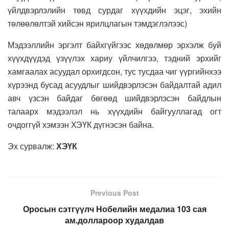
үйлдвэрлэлийн төвд сурдаг хүүхдийн эцэг, эхийн
төлөөлөлтэй хийсэн ярилцлагын тэмдэглэлээс)
Мэдээллийн эргэлт байхгүйгээс хөдөлмөр эрхэлж буй
хүүхдүүдэд үзүүлэх хариу үйлчилгээ, тэдний эрхийг
хамгаалах асуудал орхигдсон, тус тусдаа чиг үүргийнхээ
хүрээнд бусад асуудлыг шийдвэрлэсэн байдалтай адил
авч үзсэн байдаг бөгөөд шийдвэрлэсэн байдлын
талаарх мэдээлэл нь хүүхдийн байгууллагад огт
очдоггүй хэмээн ХЭҮК дүгнэсэн байна.
Эх сурвалж:
ХЭҮК
Previous Post
Оросын сэтгүүлч Нобелийн медалиа 103 сая
ам.доллароор худалдав