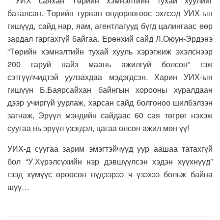
УИХ саяхан Төрийн хэмнэлтийн тухай хуулийг
баталсан. Төрийн гурван өндөрлөгөөс эхлээд УИХ-ын
гишүүд, сайд нар, яам, агентлагууд бүгд цалингаас өөр
зардал гаргахгүй байгаа. Ерөнхий сайд Л.Оюун-Эрдэнэ
“Төрийн хэмнэлтийн тухай хууль хэрэгжиж эхэлснээр
200 гаруй найз маань ажилгүй болсон” гэж
сэтгүүлчидтэй уулзахдаа мэдэгдсэн. Харин УИХ-ын
гишүүн Б.Баярсайхан байнгын хорооны хуралдаан
дээр учиргүй уурлаж, харсан сайд болгоноо шилбэлзэн
загнаж, Эрүүл мэндийн сайдаас 60 сая төгрөг нэхэж
суугаа нь эрүүл үзэгдэл, цагаа олсон ажил мөн үү!
УИХ-д суугаа зарим эмэгтэйчүүд уур аашаа татахгүй
бол “У.Хүрэлсүхийн нэр дэвшүүлсэн хэдэн хүүхнүүд”
гээд хүмүүс өрөөсөн нүдээрээ ч үзэхээ больж байна
шүү…