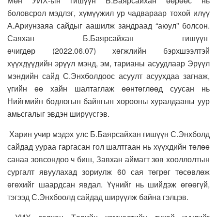
Мөн УИХ-ын гишүүн Б.Баярсайхан өөрөөс нь
боловсрол мэдлэг, хүмүүжил ур чадвараар тохой илүү
А.Ариунзаяа сайдыг аашилж зандраад “аюул” болсон.
Саяхан Б.Баярсайхан гишүүн
өчигдөр (2022.06.07) хөгжлийн бэрхшээлтэй
хүүхдүүдийн эрүүл мэнд, эм, тарианы асуудлаар Эрүүл
мэндийн сайд С.Энхболдоос асуулт асуухдаа загнаж,
үгийн өө хайн шалтаглаж өөнтөглөөд суусан нь
Нийгмийн бодлогын байнгын хорооны хуралдааны уур
амьсгалыг эвдэн ширүүсгэв.
Харин учир мэдэх улс Б.Баярсайхан гишүүн С.Энхболд
сайдад уураа гаргасан гол шалтгаан нь хүүхдийн төлөө
санаа зовсондоо ч биш, Завхан аймагт зөв хооллолтын
сургалт явуулахад зориулж 60 сая төгрөг төсөвлөж
өгөхийг шаардсан явдал. Үүнийг нь шийдэж өгөөгүй,
тэгээд С.Энхбоолд сайдад ширүүлж байна гэлцэв.