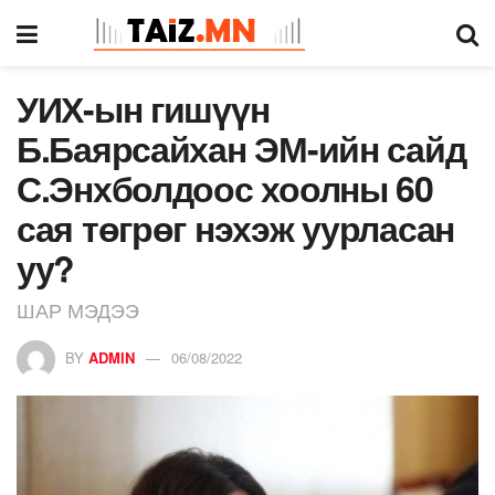
УИХ-ын гишүүн
Б.Баярсайхан ЭМ-ийн сайд
С.Энхболдоос хоолны 60
сая төгрөг нэхэж уурласан
уу?
ШАР МЭДЭЭ
BY
ADMIN
06/08/2022