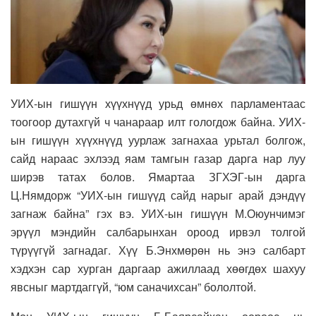
УИХ-ын гишүүн хүүхнүүд урьд өмнөх парламентаас
тоогоор дутахгүй ч чанараар илт гологдож байна. УИХ-
ын гишүүн хүүхнүүд уурлаж загнахаа урьтал болгож,
сайд нараас эхлээд яам тамгын газар дарга нар луу
ширэв татах болов. Ямартаа ЗГХЭГ-ын дарга
Ц.Нямдорж “УИХ-ын гишүүд сайд нарыг арай дэндүү
загнаж байна” гэх вэ. УИХ-ын гишүүн М.Оюунчимэг
эрүүл мэндийн салбарынхан ороод ирвэл толгой
түрүүгүй загнадаг. Хүү Б.Энхмөрөн нь энэ салбарт
хэдхэн сар хурган даргаар ажиллаад хөөгдөх шахуу
явсныг мартдаггүй, “юм саначихсан” бололтой.