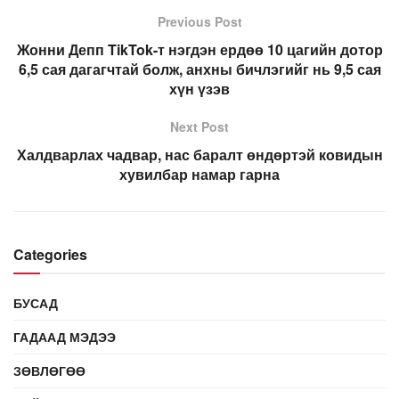
Previous Post
Жонни Депп TikTok-т нэгдэн ердөө 10 цагийн дотор
6,5 сая дагагчтай болж, анхны бичлэгийг нь 9,5 сая
хүн үзэв
Next Post
Халдварлах чадвар, нас баралт өндөртэй ковидын
хувилбар намар гарна
Categories
БУСАД
ГАДААД МЭДЭЭ
ЗӨВЛӨГӨӨ