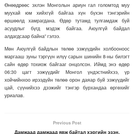
Өнөөдрөөс эхлэн Монголын ариун гал голомтод муу
муухай юм хийхгүй байгаа хүн бүхэн тэнгэрийн
өршөөлд хамрагдана. Өдөр тутамд тулгамдаж буй
асуудлыг бүгд мэдэж байгаа. Аюулгүй байдал
алдагдсаар байна” гэлээ.
Мөн Аюулгүй байдлын төлөө ээжүүдийн холбооноос
маргааш зуны тэргүүн илүү сарын шинийн 8-ны билэгт
сайн өдөр тохиож байгааг онцолсон. Иймд энэ өдөр
06:30 цагт ээжүүдийг Монгол үндэстнийхээ, үр
хойчийнхоо ирээдүйн төлөө орон даяар буй ээжүүдийг
цай, сүүнийхээ дээжийг тэнгэр бурхандаа өргөхийг
уриалав.
Previous Post
Дамжаад дамжаад явж байтал хэргийн эзэн,