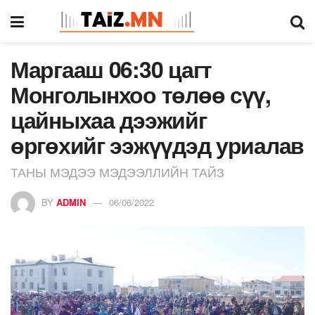
Маргааш 06:30 цагт
Монголынхоо төлөө сүү,
цайныхаа дээжийг
өргөхийг ээжүүдэд уриалав
ТАНЫ МЭДЭЭ МЭДЭЭЛЛИЙН ТАЙЗ
BY
ADMIN
06/06/2022