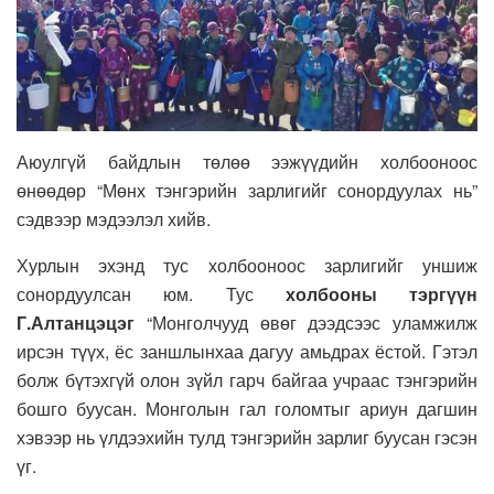
Аюулгүй байдлын төлөө ээжүүдийн холбооноос
өнөөдөр “Мөнх тэнгэрийн зарлигийг сонордуулах нь”
сэдвээр мэдээлэл хийв.
Хурлын эхэнд тус холбооноос зарлигийг уншиж
сонордуулсан юм. Тус
холбооны тэргүүн
Г.Алтанцэцэг
“Монголчууд өвөг дээдсээс уламжилж
ирсэн түүх, ёс заншлынхаа дагуу амьдрах ёстой. Гэтэл
болж бүтэхгүй олон зүйл гарч байгаа учраас тэнгэрийн
бошго буусан. Монголын гал голомтыг ариун дагшин
хэвээр нь үлдээхийн тулд тэнгэрийн зарлиг буусан гэсэн
үг.