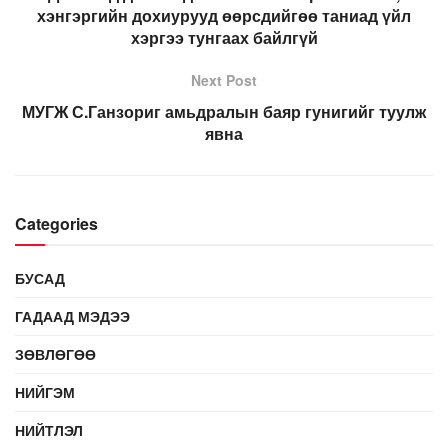
хэнгэргийн дохиурууд өөрсдийгөө таниад үйл
хэргээ тунгаах байлгүй
Next Post
МУГЖ С.Ганзориг амьдралын баяр гунигийг туулж
явна
Categories
БУСАД
ГАДААД МЭДЭЭ
ЗӨВЛӨГӨӨ
НИЙГЭМ
НИЙТЛЭЛ