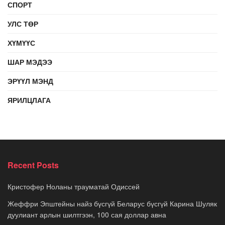
СПОРТ
УЛС ТӨР
ХҮМҮҮС
ШАР МЭДЭЭ
ЭРҮҮЛ МЭНД
ЯРИЛЦЛАГА
Recent Posts
Кристофер Ноланы трауматай Одиссей
Жеффри Эпштейны найз бүсгүй Беларус бүсгүй Карина Шуляк
дуулиант арлын шилтгээн, 100 сая доллар авна