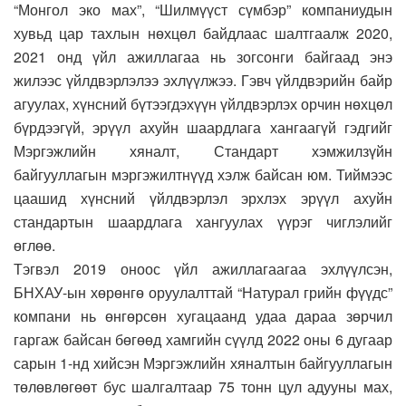
“Монгол эко мах”, “Шилмүүст сүмбэр” компаниудын
хувьд цар тахлын нөхцөл байдлаас шалтгаалж 2020,
2021 онд үйл ажиллагаа нь зогсонги байгаад энэ
жилээс үйлдвэрлэлээ эхлүүлжээ. Гэвч үйлдвэрийн байр
агуулах, хүнсний бүтээгдэхүүн үйлдвэрлэх орчин нөхцөл
бүрдээгүй, эрүүл ахуйн шаардлага хангаагүй гэдгийг
Мэргэжлийн хяналт, Стандарт хэмжилзүйн
байгууллагын мэргэжилтнүүд хэлж байсан юм. Тиймээс
цаашид хүнсний үйлдвэрлэл эрхлэх эрүүл ахуйн
стандартын шаардлага хангуулах үүрэг чиглэлийг
өглөө.
Тэгвэл 2019 оноос үйл ажиллагаагаа эхлүүлсэн,
БНХАУ-ын хөрөнгө оруулалттай “Натурал грийн фүүдс”
компани нь өнгөрсөн хугацаанд удаа дараа зөрчил
гаргаж байсан бөгөөд хамгийн сүүлд 2022 оны 6 дугаар
сарын 1-нд хийсэн Мэргэжлийн хяналтын байгууллагын
төлөвлөгөөт бус шалгалтаар 75 тонн цул адууны мах,