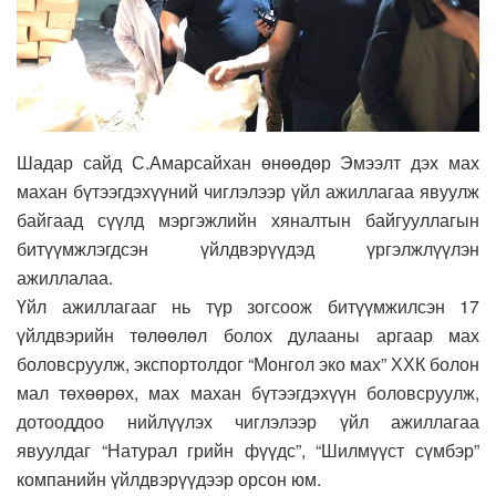
Шадар сайд С.Амарсайхан өнөөдөр Эмээлт дэх мах
махан бүтээгдэхүүний чиглэлээр үйл ажиллагаа явуулж
байгаад сүүлд мэргэжлийн хяналтын байгууллагын
битүүмжлэгдсэн үйлдвэрүүдэд үргэлжлүүлэн
ажиллалаа.
Үйл ажиллагааг нь түр зогсоож битүүмжилсэн 17
үйлдвэрийн төлөөлөл болох дулааны аргаар мах
боловсруулж, экспортолдог “Монгол эко мах” ХХК болон
мал төхөөрөх, мах махан бүтээгдэхүүн боловсруулж,
дотооддоо нийлүүлэх чиглэлээр үйл ажиллагаа
явуулдаг “Натурал грийн фүүдс”, “Шилмүүст сүмбэр”
компанийн үйлдвэрүүдээр орсон юм.