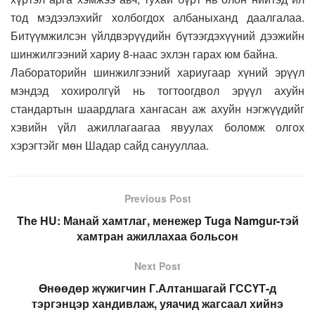
тод мэдээлэхийг холбогдох албаныханд даалгалаа.
Битүүмжилсэн үйлдвэрүүдийн бүтээгдэхүүний дээжийн
шинжилгээний хариу 8-наас эхлэн гарах юм байна.
Лабораторийн шинжилгээний хариугаар хүний эрүүл
мэндэд хохиролгүй нь тогтоогдвол эрүүл ахуйн
стандартын шаардлага хангасан аж ахуйн нэгжүүдийг
хэвийн үйл ажиллагаагаа явуулах боломж олгох
хэрэгтэйг мөн Шадар сайд санууллаа.
Previous Post
The HU: Манай хамтлаг, менежер Tuga Namgur-тэй
хамтран ажиллахаа больсон
Next Post
Өнөөдөр жүжигчин Г.Алтаншагай ГССҮТ-д
тэргэнцэр хандивлаж, уяачид жагсаал хийнэ