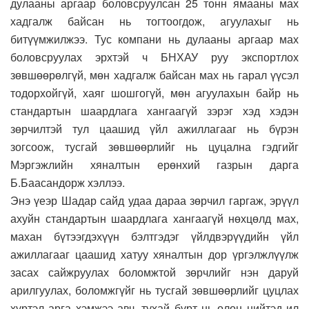
дулааны аргаар боловсруулсан 25 тонн ямааны мах
хадгалж байсан нь тогтоогдож, агуулахыг нь
битүүмжилжээ. Тус компани нь дулааны аргаар мах
боловсруулах эрхтэй ч БНХАУ руу экспортлох
зөвшөөрөлгүй, мөн хадгалж байсан мах нь гарал үүсэл
тодорхойгүй, хаяг шошгогүй, мөн агуулахын байр нь
стандартын шаардлага хангаагүй зэрэг хэд хэдэн
зөрчилтэй тул цаашид үйл ажиллагааг нь бүрэн
зогсоож, тусгай зөвшөөрлийг нь цуцална гэдгийг
Мэргэжлийн хяналтын ерөнхий газрын дарга
Б.Баасандорж хэллээ.
Энэ үеэр Шадар сайд удаа дараа зөрчил гаргаж, эрүүл
ахуйн стандартын шаардлага хангаагүй нөхцөлд мах,
махан бүтээгдэхүүн бэлтгэдэг үйлдвэрүүдийн үйл
ажиллагааг цаашид хатуу хяналтын дор үргэлжлүүлж
засах сайжруулах боломжтой зөрчлийг нэн даруй
арилгуулах, боломжгүйг нь тусгай зөвшөөрлийг цуцлах
хүртэл арга хэмжээ авч, тухай бүрт нь олон нийтэд ил