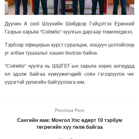
Дуучин A cool Шүүхийн Шийдвэр Гүйцэтгэх Ерөнхий
Газрын харьяа “Соёмбо” чуулгын даргаар томилогджээ.
Тэрбээр офицерын курст суралцаж, хошууч цолтойгоор
уг албан тушаалыг хаших болсон байна.
“Соёмбо” чуулга нь ШШГЕГ-ын харьяа хорих ангиудад
ял эдэлж байгаа хүмүүжигчдийг соён гэгээрүүлэх чиг
үүрэгтэй урлагийн байгууллага юм.
Previous Post
Сангийн яам: Монгол Улс өдөрт 10 тэрбум
төгрөгийн хүү төлж байгаа