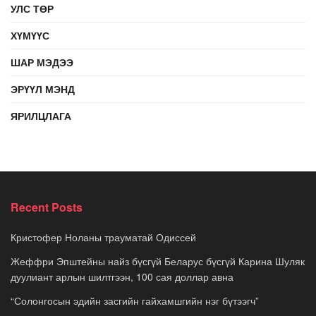
УЛС ТӨР
ХҮМҮҮС
ШАР МЭДЭЭ
ЭРҮҮЛ МЭНД
ЯРИЛЦЛАГА
Recent Posts
Кристофер Ноланы трауматай Одиссей
Жеффри Эпштейны найз бүсгүй Беларус бүсгүй Карина Шуляк
дуулиант арлын шилтгээн, 100 сая доллар авна
“Солонгосын эдийн засгийн гайхамшгийн нэг бүтээгч”