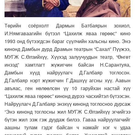
Төрийн соёрхолт Дармын Батбаярын зохиол,
И.Нямгаваагийн бүтээл “Цахилж яваа гөрөөс” кино
1993 онд бүтээгдсэн бараг сүүлчийн хальсны кино. Энэ
кинонд Дамбын дүрд Драмын театрын “Сахал” Пүүжээ,
МУГЖ С.Өлзийхүү, Хүүхэд залуучуудын театр, “Өнгөт
инээд” хамтлагт жүжигчин байсан Н.Сарантуяа,
Дамбын хүүд найруулагч Д.Галбаяр тоглосон.
Д.Галбаяр нэрт жүжигчин Г.Дашхүү агсны хүү. Аавын
авъяас, ген нөлөөлсөн үү 10 гаруйхан настай хүү
“Цахилж яваа гөрөөс” кинонд дүрээ часхийтэл бүтээсэн.
Найруулагч Д.Галбаяр энэхүү кинонд тоглосноо дурсаж
“Энэ кинонд тоглосны жил МУГЖ С.Өлзийхүү эгчийгээ
бүтэн жил ээж гэж дуудаж билээ. Гаваа найруулагчийг
аашны тулам гэдэг байсан ч намайг нэг ч удаа