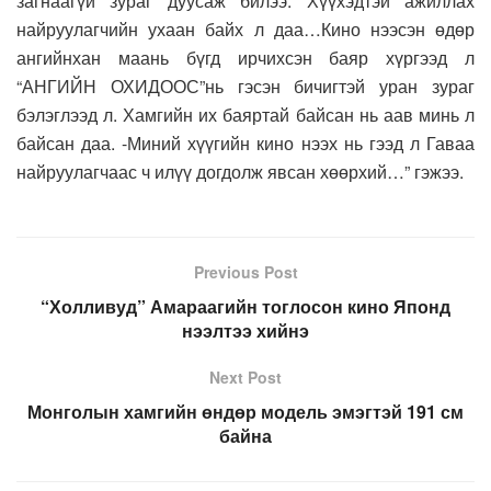
загнаагүй зураг дуусаж билээ. Хүүхэдтэй ажиллах
найруулагчийн ухаан байх л даа…Кино нээсэн өдөр
ангийнхан маань бүгд ирчихсэн баяр хүргээд л
“АНГИЙН ОХИДООС”нь гэсэн бичигтэй уран зураг
бэлэглээд л. Хамгийн их баяртай байсан нь аав минь л
байсан даа. -Миний хүүгийн кино нээх нь гээд л Гаваа
найруулагчаас ч илүү догдолж явсан хөөрхий…” гэжээ.
Previous Post
“Холливуд” Амараагийн тоглосон кино Японд
нээлтээ хийнэ
Next Post
Монголын хамгийн өндөр модель эмэгтэй 191 см
байна