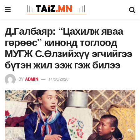
Д.Галбаяр: “Цахилж яваа
гөрөөс” кинонд тоглоод
МУГЖ С.Өлзийхүү эгчийгээ
бүтэн жил ээж гэж билээ
BY
ADMIN
11/30/2020