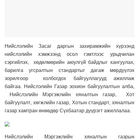
Нийслэлийн Засаг даргын захирамжийн хүрээнд
нийслэлийн хэмжээнд осол гэмтлээс урьдчилан
сэргийлэх, хөдөлмөрийн аюулгүй байдлыг хангуулах,
барилга угсралтын стандартыг дагаж мөрдүүлэх
зорилгоор холбогдох байгууллагууд ажиллаж
байгаа. Нийслэлийн Газар зохион байгуулалтын алба,
Нийслэлийн Мэргэжлийн хяналтын газар, Хот
байгуулалт, хөгжлийн газар, Хотын стандарт, хяналтын
газар хамтран өнөөдөр Сүхбаатар дүүрэгт ажиллалаа.
Нийслэлийн Мэргэжлийн хяналтын газрын