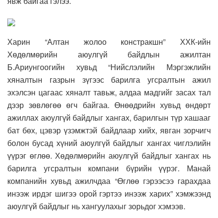
явж байгаа гэлээ.
Харин “Алтан жолоо констракшн” ХХК-ийн
Хөдөлмөрийн аюулгүй байдлын ажилтан
Б.Ариунгоогийн хувьд “Нийслэлийн Мэргэжлийн
хяналтын газрын зүгээс барилга угсралтын ажил
эхэлсэн цагаас хяналт тавьж, алдаа мадгийг засах тал
дээр зөвлөгөө өгч байгаа. Өнөөдрийн хувьд өндөрт
ажиллах аюулгүй байдлыг хангах, барилгын түр хашааг
бат бөх, цэвэр үзэмжтэй байдлаар хийх, явган зорчигч
болон бусад хүний аюулгүй байдлыг хангах чиглэлийн
үүрэг өглөө. Хөдөлмөрийн аюулгүй байдлыг хангах нь
барилга угсралтын компани бүрийн үүрэг. Манай
компанийн хувьд ажилчдаа “Өглөө гэрээсээ гарахдаа
инээж ирдэг шигээ орой гэртээ инээж харих” хэмжээнд
аюулгүй байдлыг нь хангуулахыг зорьдог хэмээв.