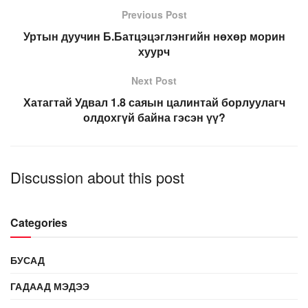
Previous Post
Уртын дуучин Б.Батцэцэглэнгийн нөхөр морин
хуурч
Next Post
Хатагтай Удвал 1.8 саяын цалинтай борлуулагч
олдохгүй байна гэсэн үү?
Discussion about this post
Categories
БУСАД
ГАДААД МЭДЭЭ