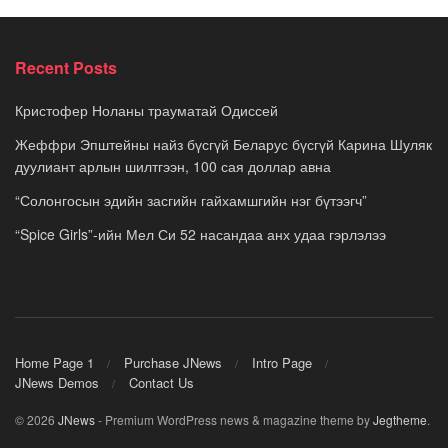
Recent Posts
Кристофер Ноланы трауматай Одиссей
Жеффри Эпштейны найз бүсгүй Беларус бүсгүй Карина Шуляк
дуулиант арлын шилтгээн, 100 сая доллар авна
“Солонгосын эдийн засгийн гайхамшгийн нэг бүтээгч”
“Spice Girls”-ийн Мел Си 52 насандаа анх удаа гэрлэлээ
Home Page 1
Purchase JNews
Intro Page
JNews Demos
Contact Us
© 2026
JNews
- Premium WordPress news & magazine theme by
Jegtheme
.