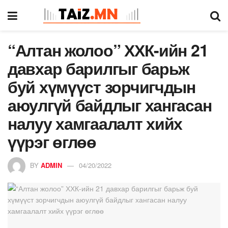
“Алтан жолоо” ХХК-ийн 21
давхар барилгыг барьж
буй хүмүүст зорчигчдын
аюулгүй байдлыг хангасан
налуу хамгаалалт хийх
үүрэг өглөө
BY
ADMIN
04/20/2022