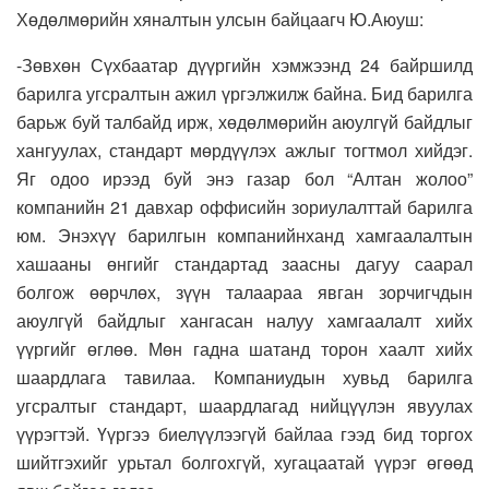
Хөдөлмөрийн хяналтын улсын байцаагч Ю.Аюуш:
-Зөвхөн Сүхбаатар дүүргийн хэмжээнд 24 байршилд
барилга угсралтын ажил үргэлжилж байна. Бид барилга
барьж буй талбайд ирж, хөдөлмөрийн аюулгүй байдлыг
хангуулах, стандарт мөрдүүлэх ажлыг тогтмол хийдэг.
Яг одоо ирээд буй энэ газар бол “Алтан жолоо”
компанийн 21 давхар оффисийн зориулалттай барилга
юм. Энэхүү барилгын компанийнханд хамгаалалтын
хашааны өнгийг стандартад заасны дагуу саарал
болгож өөрчлөх, зүүн талаараа явган зорчигчдын
аюулгүй байдлыг хангасан налуу хамгаалалт хийх
үүргийг өглөө. Мөн гадна шатанд торон хаалт хийх
шаардлага тавилаа. Компаниудын хувьд барилга
угсралтыг стандарт, шаардлагад нийцүүлэн явуулах
үүрэгтэй. Үүргээ биелүүлээгүй байлаа гээд бид торгох
шийтгэхийг урьтал болгохгүй, хугацаатай үүрэг өгөөд