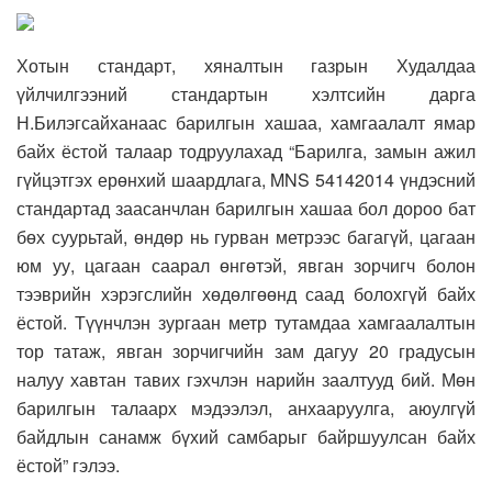
Хотын стандарт, хяналтын газрын Худалдаа
үйлчилгээний стандартын хэлтсийн дарга
Н.Билэгсайханаас барилгын хашаа, хамгаалалт ямар
байх ёстой талаар тодруулахад “Барилга, замын ажил
гүйцэтгэх ерөнхий шаардлага, MNS 54142014 үндэсний
стандартад заасанчлан барилгын хашаа бол дороо бат
бөх суурьтай, өндөр нь гурван метрээс багагүй, цагаан
юм уу, цагаан саарал өнгөтэй, явган зорчигч болон
тээврийн хэрэгслийн хөдөлгөөнд саад болохгүй байх
ёстой. Түүнчлэн зургаан метр тутамдаа хамгаалалтын
тор татаж, явган зорчигчийн зам дагуу 20 градусын
налуу хавтан тавих гэхчлэн нарийн заалтууд бий. Мөн
барилгын талаарх мэдээлэл, анхааруулга, аюулгүй
байдлын санамж бүхий самбарыг байршуулсан байх
ёстой” гэлээ.