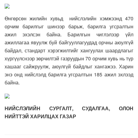
Өнгөрсөн жилийн хувьд нийслэлийн хэмжээнд 470
орчим барилгыг шинээр барьж, барилга угсралтын
ажил эхэлсэн байна. Барилгын чиглэлээр үйл
ажиллагаа явуулж буй байгууллагуудад орчны аюулгүй
байдал, стандарт хэрэгжилтийг хангуулах шаардлагыг
хүргүүлснээр зөрчилтэй газруудын 70 орчим хувь нь түр
хашааг сайжруулж, аюулгүй байдлыг хангажээ. Харин
энэ онд нийслэлд барилга угсралтын 185 ажил эхлээд
байна.
НИЙСЛЭЛИЙН СУРГАЛТ, СУДАЛГАА, ОЛОН
НИЙТТЭЙ ХАРИЛЦАХ ГАЗАР