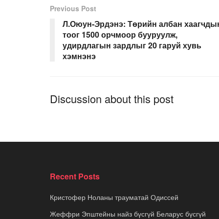
Previous Post
Л.Оюун-Эрдэнэ: Төрийн албан хаагчды
тоог 1500 орчмоор бууруулж,
удирдлагын зардлыг 20 гаруй хувь
хэмнэнэ
Discussion about this post
Recent Posts
Кристофер Ноланы трауматай Одиссей
Жеффри Эпштейны найз бүсгүй Беларус бүсгүй