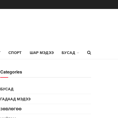
Г
СПОРТ
ШАР МЭДЭЭ
БУСАД
Categories
БУСАД
ГАДААД МЭДЭЭ
ЗӨВЛӨГӨӨ