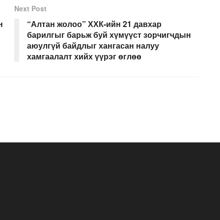
Next Post
н
“Алтан жолоо” ХХК-ийн 21 давхар
барилгыг барьж буй хүмүүст зорчигчдын
аюулгүй байдлыг хангасан налуу
хамгаалалт хийх үүрэг өглөө