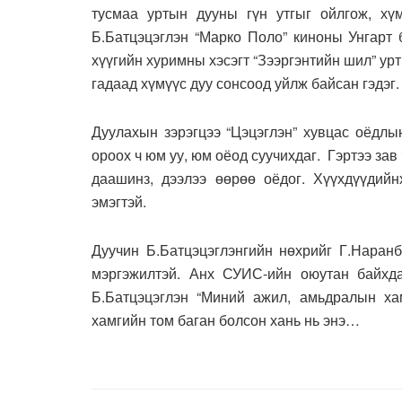
тусмаа уртын дууны гүн утгыг ойлгож, хү
Б.Батцэцэглэн “Марко Поло” киноны Унгарт 
хүүгийн хуримны хэсэгт “Зээргэнтийн шил” ур
гадаад хүмүүс дуу сонсоод уйлж байсан гэдэг.
Дуулахын зэрэгцээ “Цэцэглэн” хувцас оёдлы
ороох ч юм уу, юм оёод суучихдаг. Гэртээ зав
даашинз, дээлээ өөрөө оёдог. Хүүхдүүдийн
эмэгтэй.
Дуучин Б.Батцэцэглэнгийн нөхрийг Г.Наранб
мэргэжилтэй. Анх СУИС-ийн оюутан байхда
Б.Батцэцэглэн “Миний ажил, амьдралын ха
хамгийн том баган болсон хань нь энэ…