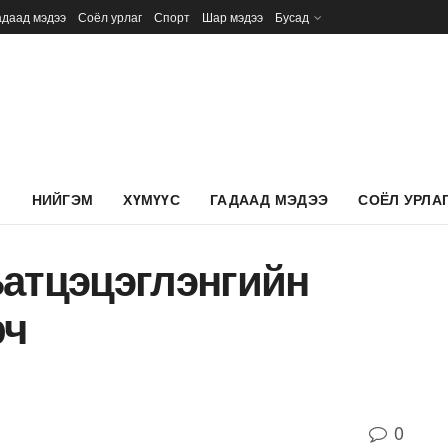
адаад мэдээ
Соёл урлаг
Спорт
Шар мэдээ
Бусад
Л
НИЙГЭМ
ХҮМҮҮС
ГАДААД МЭДЭЭ
СОЁЛ УРЛА
Батцэцэглэнгийн
рч
0