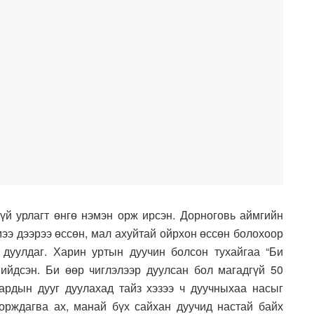
гүй урлагт өнгө нэмэн орж ирсэн. Дорноговь аймгийн
ээ дээрээ өссөн, мал ахуйтай ойрхон өссөн болохоор
 дуулдаг. Харин уртын дуучин болсон тухайгаа “Би
ийдсэн. Би өөр чиглэлээр дуулсан бол магадгүй 50
 ардын дууг дуулахад тайз хэзээ ч дуучныхаа насыг
орждагва ах, манай бүх сайхан дуучид настай байх