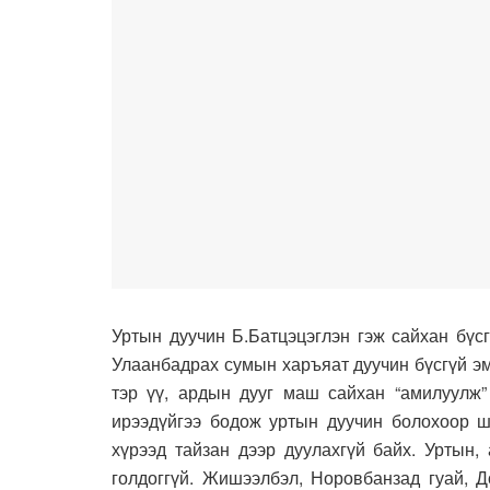
Уртын дуучин Б.Батцэцэглэн гэж сайхан бүс
Улаанбадрах сумын харъяат дуучин бүсгүй эм
тэр үү, ардын дууг маш сайхан “амилуулж”
ирээдүйгээ бодож уртын дуучин болохоор ш
хүрээд тайзан дээр дуулахгүй байх. Уртын,
голдоггүй. Жишээлбэл, Норовбанзад гуай, Д