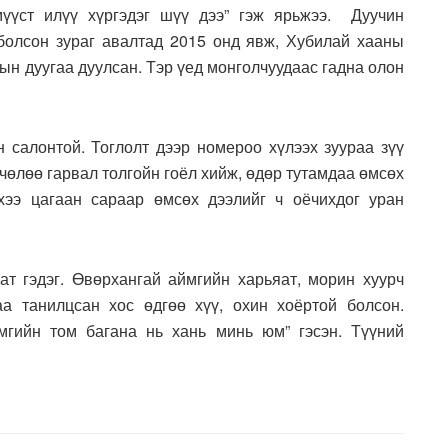
мүүст илүү хүргэдэг шүү дээ” гэж ярьжээ. Дуучин
болсон зураг авалтад 2015 онд явж, Хубилай хааны
тын дуугаа дуулсан. Тэр үед монголчуудаас гадна олон
н салонтой. Тоглолт дээр номероо хүлээх зуураа зүү
 чөлөө гарвал толгойн гоёл хийж, өдөр тутамдаа өмсөх
хээ цагаан сараар өмсөх дээлийг ч оёчихдог уран
ат гэдэг. Өвөрхангай аймгийн харьяат, морин хуурч
а танилцсан хос өдгөө хүү, охин хоёртой болсон.
мгийн том багана нь хань минь юм” гэсэн. Түүний