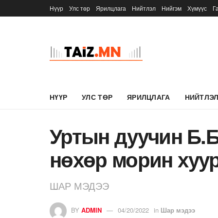
Нүүр
Улс төр
Ярилцлага
Нийтлэл
Нийгэм
Хүмүүс
Г
НҮҮР
УЛС ТӨР
ЯРИЛЦЛАГА
НИЙТЛЭ
Уртын дуучин Б.
нөхөр морин хуу
ШАР МЭДЭЭ
BY
ADMIN
04/20/2022
in
Шар мэдээ