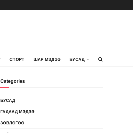
Г
СПОРТ
ШАР МЭДЭЭ
БУСАД
Categories
БУСАД
ГАДААД МЭДЭЭ
ЗӨВЛӨГӨӨ