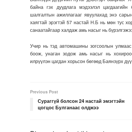
байна гэх дуудлага мэдээлэл цагдаагийн 
шалгалтын ажиллагааг явуулахад энэ сарын
хаягтай эрэгтэй 57 настай Н.Б нь мөн тус х
санаатайгаар халдаж амь насыг нь бүрэлгэжээ
Учир нь тэд автомашины зогсоолын улмаас 
боож, унаган зодож амь насыг нь хохироос
илрүүлэн цагдан хорьсон бөгөөд Баянзүрх дүү
Previous Post
Сураггүй болсон 24 настай эмэгтэйн
цогцос Булганаас олджээ