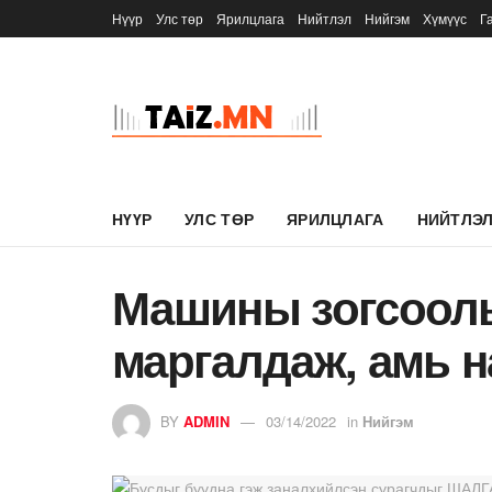
Нүүр
Улс төр
Ярилцлага
Нийтлэл
Нийгэм
Хүмүүс
Г
НҮҮР
УЛС ТӨР
ЯРИЛЦЛАГА
НИЙТЛЭ
Машины зогсоол
маргалдаж, амь н
BY
ADMIN
03/14/2022
in
Нийгэм