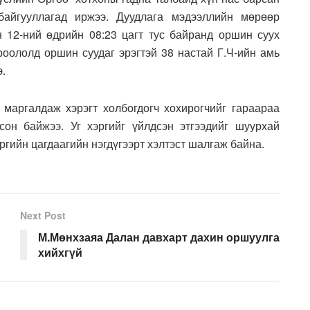
байгууллагад иржээ. Дуудлага мэдээллийн мөрөөр
 12-ний өдрийн 08:23 цагт тус байранд оршин суух
ороололд оршин суудаг эрэгтэй 38 настай Г.Ч-ийн амь
.
маргалдаж хэрэгт холбогдогч хохирогчийг гараараа
он байжээ. Уг хэргийг үйлдсэн этгээдийг шуурхай
ргийн цагдаагийн нэгдүгээрт хэлтэст шалгаж байна.
Next Post
М.Мөнхзаяа Далан давхарт дахин оршуулга
хийхгүй