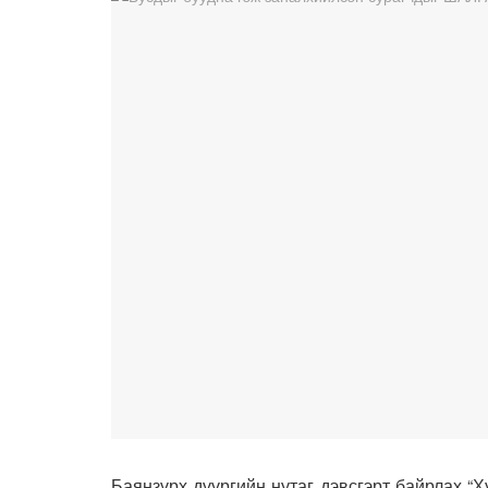
Баянзүрх дүүргийн нутаг дэвсгэрт байрлах “