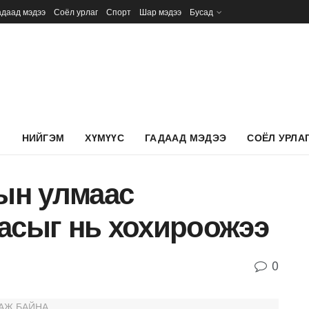
адаад мэдээ
Соёл урлаг
Спорт
Шар мэдээ
Бусад
Л
НИЙГЭМ
ХҮМҮҮС
ГАДААД МЭДЭЭ
СОЁЛ УРЛА
ын улмаас
асыг нь хохироожээ
0