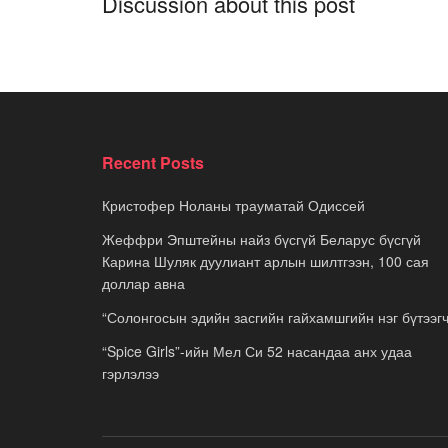
Discussion about this post
Recent Posts
Кристофер Ноланы трауматай Одиссей
Жеффри Эпштейны найз бүсгүй Беларус бүсгүй
Карина Шуляк дуулиант арлын шилтгээн, 100 сая
доллар авна
“Солонгосын эдийн засгийн гайхамшгийн нэг бүтээгч
“Spice Girls”-ийн Мел Си 52 насандаа анх удаа
гэрлэлээ