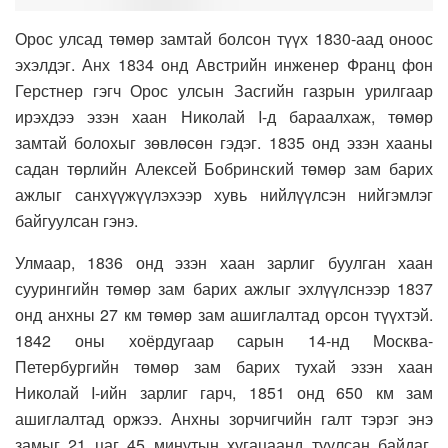
Орос улсад төмөр замтай болсон түүх 1830-аад оноос
эхэлдэг. Анх 1834 онд Австрийн инженер Франц фон
Герстнер гэгч Орос улсын Засгийн газрын урилгаар
ирэхдээ эзэн хаан Николай I-д бараалхаж, төмөр
замтай болохыг зөвлөсөн гэдэг. 1835 онд эзэн хааны
садан төрлийн Алексей Бобринский төмөр зам барих
ажлыг санхүүжүүлэхээр хувь нийлүүлсэн нийгэмлэг
байгуулсан гэнэ.
Улмаар, 1836 онд эзэн хаан зарлиг буулган хаан
суурингийн төмөр зам барих ажлыг эхлүүлснээр 1837
онд анхны 27 км төмөр зам ашиглалтад орсон түүхтэй.
1842 оны хоёрдугаар сарын 14-нд Москва-
Петербургийн төмөр зам барих тухай эзэн хаан
Николай I-ийн зарлиг гарч, 1851 онд 650 км зам
ашиглалтад оржээ. Анхны зорчигчийн галт тэрэг энэ
замыг 21 цаг 45 минутын хугацаанд туулсан байдаг.