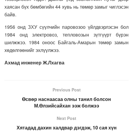
хаясан бүх бөмбөгийн 44 хувь нь төмөр замыг чиглэсэн
байв.
1956 онд ЗХУ сүүлчийн паровозоо үйлдвэрлэсэн бол
1984 онд электровоз, тепловозын зүтгүүрт бүрэн
шилжжээ. 1984 оноос Байгаль-Амарын төмөр замын
хөдөлгөөнийг эхлүүлжээ.
Ахмад инженер Ж.Лхагва
Previous Post
Өсвөр наснаасаа олны танил болсон
М.Өлзийсайхан ээж болжээ
Next Post
Хятадад дахин халдвар дэгдэж, 10 сая хүн