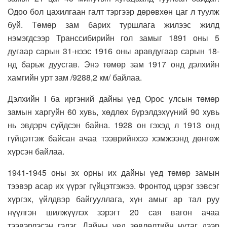
Одоо бол цахилгаан галт тэргээр дөрөвхөн цаг л туулж
буй. Төмөр зам барих туршлага жилээс жилд
нэмэгдсээр Транссибирийн гол замыг 1891 оны 5
дугаар сарын 31-нээс 1916 оны аравдугаар сарын 18-
нд барьж дуусгав. Энэ төмөр зам 1917 онд дэлхийн
хамгийн урт зам /9288,2 км/ байлаа.
Дэлхийн I ба иргэний дайны үед Орос улсын төмөр
замын харгуйн 60 хувь, хөдлөх бүрэлдэхүүний 90 хувь
нь эвдэрч сүйдсэн байна. 1928 он гэхэд л 1913 онд
гүйцэтгэж байсан ачаа тээврийнхээ хэмжээнд дөнгөж
хүрсэн байлаа.
1941-1945 оны эх орны их дайны үед төмөр замын
тээвэр асар их үүрэг гүйцэтгэжээ. Фронтод цэрэг зэвсэг
хүргэх, үйлдвэр байгууллага, хүн амыг ар тал руу
нүүлгэн шилжүүлэх зэрэгт 20 сая вагон ачаа
тээвэрлэсэн гэдэг. Дайны үед зөвлөлтийн нутаг дээр