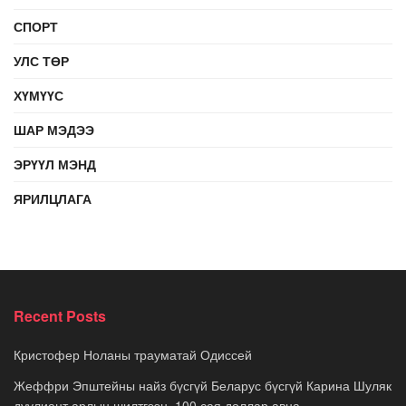
СПОРТ
УЛС ТӨР
ХҮМҮҮС
ШАР МЭДЭЭ
ЭРҮҮЛ МЭНД
ЯРИЛЦЛАГА
Recent Posts
Кристофер Ноланы трауматай Одиссей
Жеффри Эпштейны найз бүсгүй Беларус бүсгүй Карина Шуляк
дуулиант арлын шилтгээн, 100 сая доллар авна