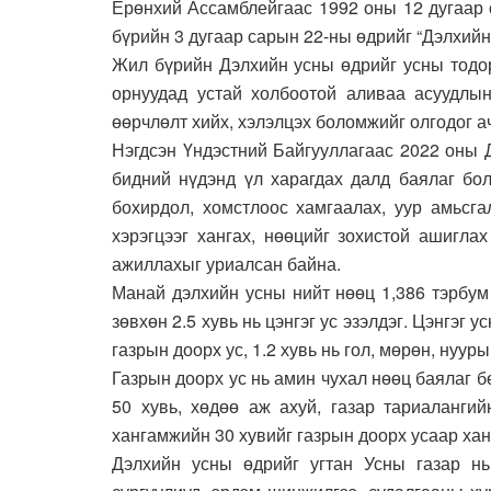
Ерөнхий Ассамблейгаас 1992 оны 12 дугаар 
бүрийн 3 дугаар сарын 22-ны өдрийг “Дэлхийн
Жил бүрийн Дэлхийн усны өдрийг усны тодор
орнуудад устай холбоотой аливаа асуудлын 
өөрчлөлт хийх, хэлэлцэх боломжийг олгодог а
Нэгдсэн Үндэстний Байгууллагаас 2022 оны 
бидний нүдэнд үл харагдах далд баялаг бол
бохирдол, хомстлоос хамгаалах, уур амьсга
хэрэгцээг хангах, нөөцийг зохистой ашигла
ажиллахыг уриалсан байна.
Манай дэлхийн усны нийт нөөц 1,386 тэрбум 
зөвхөн 2.5 хувь нь цэнгэг ус эзэлдэг. Цэнгэг у
газрын доорх ус, 1.2 хувь нь гол, мөрөн, нууры
Газрын доорх ус нь амин чухал нөөц баялаг 
50 хувь, хөдөө аж ахуй, газар тариаланги
хангамжийн 30 хувийг газрын доорх усаар хан
Дэлхийн усны өдрийг угтан Усны газар нь