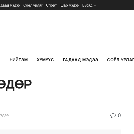
адаад мэдээ
Соёл урлаг
Спорт
Шар мэдээ
Бусад
Л
НИЙГЭМ
ХҮМҮҮС
ГАДААД МЭДЭЭ
СОЁЛ УРЛА
ӨДӨР
0
эдээ