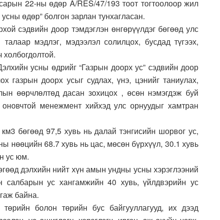
сарын 22-ны өдөр A/RES/47/193 тоот тогтоолоор жил
 усны өдөр” болгон зарлан тунхагласан.
хой сэдвийн доор тэмдэглэн өнгөрүүлдэг бөгөөд улс
талаар мэдлэг, мэдээлэл солилцох, бусдад түгээх,
ч холбогдолтой.
Дэлхийн усны өдрийг “Газрын доорх ус” сэдвийн доор
ох газрын доорх усыг судлах, үнэ, цэнийг таниулах,
лын өөрчлөлтөд дасан зохицох , өсөн нэмэгдэж буй
х оновчтой менежмент хийхэд улс орнуудыг хамтран
км3 бөгөөд 97,5 хувь нь далай тэнгисийн шорвог ус,
сны нөөцийн 68.7 хувь нь цас, мөсөн бүрхүүл, 30.1 хувь
н ус юм.
бөгөөд дэлхийн нийт хүн амын ундны усны хэрэглээний
йн салбарын ус хангамжийн 40 хувь, үйлдвэрийн ус
гаж байна.
 төрийн болон төрийн бус байгууллагууд, их дээд