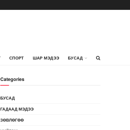
Г
СПОРТ
ШАР МЭДЭЭ
БУСАД
Categories
БУСАД
ГАДААД МЭДЭЭ
ЗӨВЛӨГӨӨ