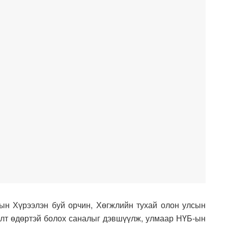
ын Хүрээлэн буй орчин, Хөгжлийн тухай олон улсын
лт өдөртэй болох саналыг дэвшүүлж, улмаар НҮБ-ын