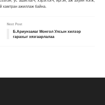
ээлэн, ус ашиглагч, хэрэглэгч, иргэн, аж ахуйн нэгж,
ай хамтран ажиллаж байна.
Next Post
Б.Ариунзаяаг Монгол Улсын хилээр
гарахыг хязгаарлалаа