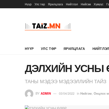
Нүүр
Улс төр
Ярилцлага
Нийтлэл
Нийгэм
Хүмүүс
Г
НҮҮР
УЛС ТӨР
ЯРИЛЦЛАГА
НИЙТЛЭ
ДЭЛХИЙН УСНЫ 
ТАНЫ МЭДЭЭ МЭДЭЭЛЛИЙН ТАЙЗ
BY
ADMIN
03/04/2022
in
Нийгэм
,
Онцлох м