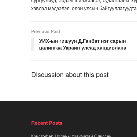
сургуулиуд, эрдэм шинжилгээ, судалгааны хүр
хэвлэл мэдээлэл, олон улсын байгууллагуудт
Previous Post
УИХ-ын гишүүн Д.Ганбат нэг сарын
цалингаа Украин улсад хандивлана
Discussion about this post
Recent Posts
Кристофер Ноланы трауматай Одиссей