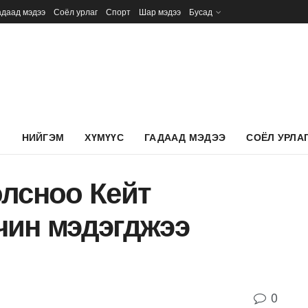
адаад мэдээ
Соёл урлаг
Спорт
Шар мэдээ
Бусад
Л
НИЙГЭМ
ХҮМҮҮС
ГАДААД МЭДЭЭ
СОЁЛ УРЛА
олсноо Кейт
чин мэдэгджээ
0