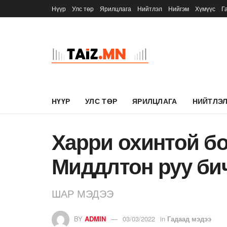
Нүүр
Улс төр
Ярилцлага
Нийтлэл
Нийгэм
Хүмүүс
Г
НҮҮР
УЛС ТӨР
ЯРИЛЦЛАГА
НИЙТЛЭ
Харри охинтой б
Миддлтон руу би
ШАР МЭДЭЭ
BY
ADMIN
03/03/2022
in
Гадаад мэдээ