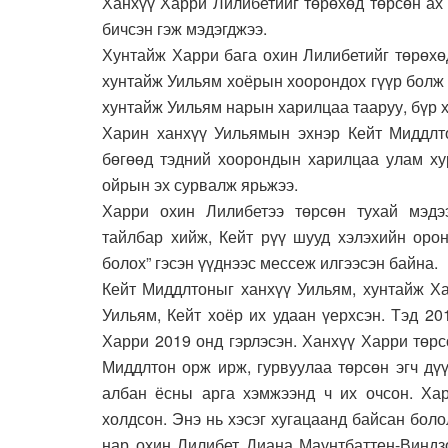
Ханхүү Харри Лилибетийг төрөхөд төрсөн ах
бичсэн гэж мэдэгджээ.
Хунтайж Харри бага охин Лилибетийг төрөхө
хунтайж Уильям хоёрын хоорондох гүүр болж
хунтайж Уильям нарын харилцаа тааруу, бүр 
Харин ханхүү Уильямын эхнэр Кейт Миддлт
бөгөөд тэдний хоорондын харилцаа улам ху
ойрын эх сурвалж ярьжээ.
Харри охин Лилибетээ төрсөн тухай мэдэ
тайлбар хийж, Кейт рүү шууд хэлэхийн орон
болох” гэсэн үүднээс мессеж илгээсэн байна.
Кейт Миддлтоныг ханхүү Уильям, хунтайж Хар
Уильям, Кейт хоёр их удаан үерхсэн. Тэд 20
Харри 2019 онд гэрлэсэн. Ханхүү Харри төрс
Миддлтон орж ирж, гурвуулаа төрсөн эгч дүү
албан ёсны арга хэмжээнд ч их очсон. Хар
холдсон. Энэ нь хэсэг хугацаанд байсан бол
нар охин Лилибет Диана Маунтбаттен-Виндзо