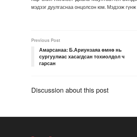
мэдээг дуулгаснаа онцолсон юм. Мэдээж гүнж 
Previous Post
Амарсанаа: Б.Ариунзаяа өмнө нь
сургуулиас хасагдсан тохиолдол ч
гарсан
Discussion about this post