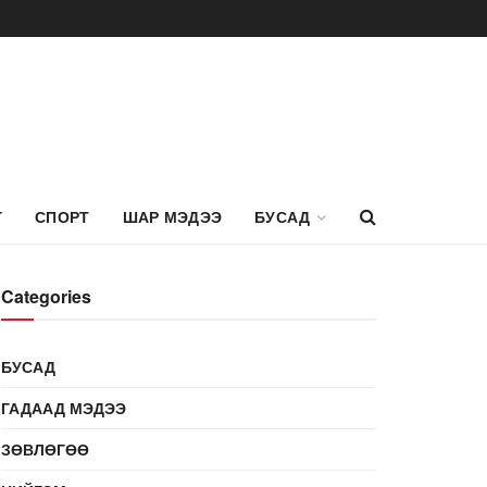
Г
СПОРТ
ШАР МЭДЭЭ
БУСАД
Categories
БУСАД
ГАДААД МЭДЭЭ
ЗӨВЛӨГӨӨ