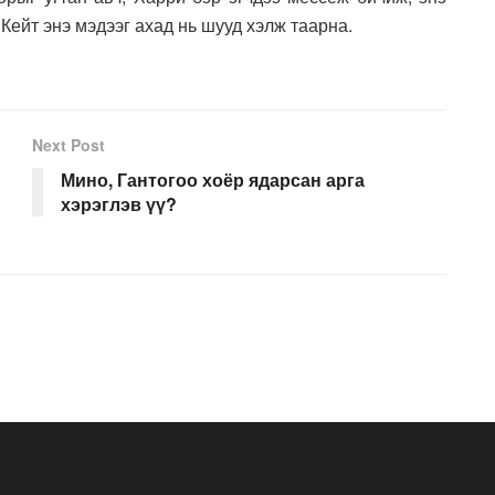
Кейт энэ мэдээг ахад нь шууд хэлж таарна.
Next Post
Мино, Гантогоо хоёр ядарсан арга
хэрэглэв үү?