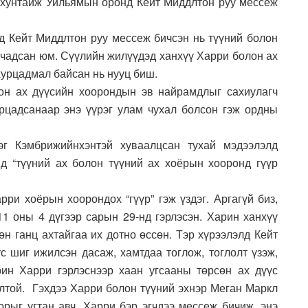
 хунтайж Уильямын оронд Кейт Миддлтон руу мессеж
д Кейт Миддлтон руу мессеж бичсэн нь түүний болон
 чадсан юм. Сүүлийн жилүүдэд ханхүү Харри болон ах
хурцадмал байсан нь нууц биш.
он ах дүүсийн хоорондын эв найрамдлыг сахиулагч
рцадсанаар энэ үүрэг улам чухал болсон гэж ордны
эг Кэмбрижийнхэнтэй хуваалцсан тухай мэдээлэлд
д “түүний ах болон түүний ах хоёрын хооронд гүүр
ри хоёрын хоорондох “гүүр” гэж үздэг. Аргагүй биз,
11 оны 4 дүгээр сарын 29-нд гэрлэсэн. Харин ханхүү
өн ганц ахтайгаа их дотно өссөн. Тэр хүрээлэлд Кейт
с шиг ижилсэн дасаж, хамтдаа тоглож, тоглолт үзэж,
ин Харри гэрлэснээр хаан угсааны төрсөн ах дүүс
олтой. Гэхдээ Харри болон түүний эхнэр Меган Маркл
рыг угтан авч, Харри бэр эгчдээ мессеж бичиж, энэ