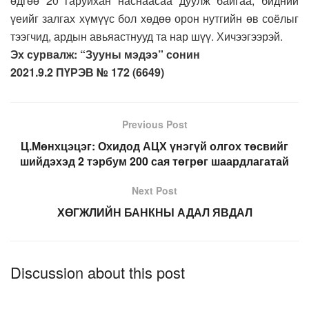
өдгөө 20 гаруйхан наснаасаа дуулж байгаа, бидний
үеийг залгах хүмүүс бол хөдөө орон нутгийн өв соёлыг
тээгчид, ардын авьяастнууд та нар шүү. Хичээгээрэй.
Эх сурвалж: “Зууны мэдээ” сонин
2021.9.2 ПҮРЭВ № 172 (6649)
Previous Post
Ц.Мөнхцэцэг: Охидод АЦХ үнэгүй олгох төсвийг
шийдэхэд 2 тэрбум 200 сая төгрөг шаардлагатай
Next Post
ХӨГЖЛИЙН БАНКНЫ АДАЛ ЯВДАЛ
Discussion about this post