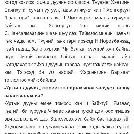
хотод зохиож, 50-60 дуучин оролцсон. Түүнээс Хэнтийн
Баянхутаг сумын уугуул, гавьяат жүжигчин Г.Хонгорзул
“Гран при” шагнал авч, Ш.Чимэдцэеэ маань түрүүлж
байсан юм. Г.Хонгорзул бол миний шавь
С.Нансалмаагийн шавь шүү дээ. Тиймээс миний шавь ч
гэж явдаг юм. Түүнийг анх гарч ирэхэд Н.Норовбанзад
гуай надад баяр хүргэж “Чи булган сүүлтэй хүн байна
шүү. Чиний ажиллаж байсан газраас манай тайз
багадахаар сайхан дуучин гарлаа шүү” гэж хэлж байсан
юм. Тэгэхэд би 70 настай, “Хэрлэнгийн Баръяа”
тоглолтоо хийж байлаа.
-Уртын дуучид, өөрийгөө сорьж яваа залууст та юу
захиж хэлэх вэ?
-Уртын дууны өмнө томрох хэн ч байхгүй. Яагаад
гэдгийг би түрүүнд Чингис хааны тухай домгоос жишээ
авч хэллээ шүү дээ. Залхуурах хүн байж бас таарахгүй.
Хөдөлмөрлөж, өв уламжлалаа тээж, хадгалахыг хүсэж