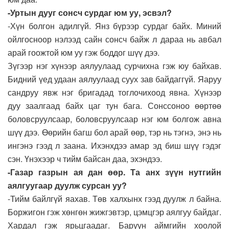
-Уртын дууг сонсч сурдаг юм уу, эсвэл?
-Хүн болгон адилгүй. Янз бүрээр сурдаг байх. Миний
ойлгосноор нэлээд сайн сонсч байж л дараа нь авбал
арай гоожтой юм уу гэж боддог шүү дээ.
Зүгээр нэг хүнээр аялуулаад сурчихна гэж юу байхав.
Бидний үед удаан аялуулаад суух зав байдаггүй. Яаруу
сандруу явж нэг бригадад тоглочихоод явна. Хүнээр
дуу заалгаад байх цаг тун бага. Сонссоноо өөртөө
боловсруулсаар, боловсруулсаар нэг юм болгож авна
шүү дээ. Өөрийн багш бол арай өөр, тэр нь тэгнэ, энэ нь
ингэнэ гээд л заана. Ихэнхдээ амар эд биш шүү гэдэг
сэн. Үнэхээр ч тийм байсан даа, эхэндээ.
-Газар газрын ая дан өөр. Та анх зүүн нутгийн
аялгуугаар дуулж сурсан уу?
-Тийм байлгүй яахав. Төв халхынх гээд дуулж л байна.
Боржигон гэж хөнгөн жижгэвтэр, цэмцгэр аялгуу байдаг.
Хардал гэж ярьцгаадаг. Баруун аймгийн хоолой