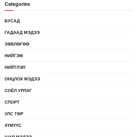
Categories
БУСАД
ГАДААД МЭДЭЭ
ЗӨВЛӨГӨӨ
НИЙГЭМ
НИЙТЛЭЛ
ОНЦЛОХ МЭДЭЭ
СОЁЛ УРЛАГ
СПОРТ
УЛС ТӨР
ХҮМҮҮС
ШАР МЭДЭЭ