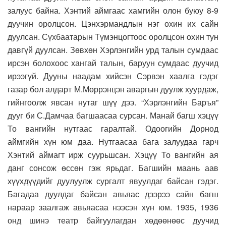
залуус байна. Хэнтий аймгаас хамгийн олон буюу 8-9
дуучин оролцсон. Цэнхэрмандлын нэг охин их сайн
дуулсан. Сүхбаатарын Түмэнцогтоос оролцсон охин тун
давгүй дуулсан. Зөвхөн Хэрлэнгийн урд талын сумдаас
ирсэн болохоос хангай талын, баруун сумдаас дуучид
ирээгүй. Дууны наадам хийсэн Сэрвэн хаалга гэдэг
газар бол алдарт М.Мөррэнцэн аваргын дуулж хуурдаж,
гийнгоолж явсан нутаг шүү дээ. “Хэрлэнгийн Баръя”
дууг би С.Дамчаа багшаасаа сурсан. Манай багш хэцүү
То вангийн нутгаас гаралтай. Одоогийн Дорнод
аймгийн хүн юм даа. Нутгаасаа бага залуудаа гарч
Хэнтий аймагт ирж суурьшсан. Хэцүү То вангийн ая
данг сонсож өссөн гэж ярьдаг. Багшийн маань аав
хүүхдүүдийг дуулуулж сургалт явуулдаг байсан гэдэг.
Багадаа дуулдаг байсан авьяас дээрээ сайн багш
нараар заалгаж авьяасаа нээсэн хүн юм. 1935, 1936
онд шинэ театр байгуулагдан хөдөөнөөс дуучид