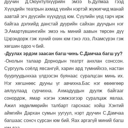
дуучин Д.Оюунтүлхүүрийн эмээ Б.Дулмаа гээд
Хүүхдийн театрын ахмад үеийн нэртэй жүжигчид манай
аавтай эгч дүүсийн хүүхдүүд юм. Сүүлийн үед гарч ирж
байгаа дэлхийд данстай дуурийн сайхан дуучдын нэг
Э.Амартүвшингийн эмээ нь миний аавын төрсөн дүү
Цэрэндорж гэж хүний охин юм гэнэ лээ, Лхамсүрэн гэж
хөгшин одоо ч бий.
-Дуулах эрдэм заасан багш чинь С.Дамчаа багш уу?
-Онолын талаар Дорнодын театрт анхлан сонссон.
Сургууль соёлд явсангүй, харин ард түмнийхээ, настан
буурлуудынхаа үлдээсэн буянаас суралцсан минь их.
Нэг хөгшнөөс дууны үг авчихна.Бас нэг өвөөгөөр
аялуулаад сурчихна. Ахмадуудын дуулж байгааг
сонордож, ямар нэгэн хэмжээгээр суралцаж явлаа.
Ажил хөдөлмөрийн талбарт гарснаас хойш Хэнтий
аймгийн Дархан сумын уугуул, нэрт дуучин С.Дамчаа
багшаас сонсч сурсан юм бий. Яах аргагүй миний багш
юм даа.