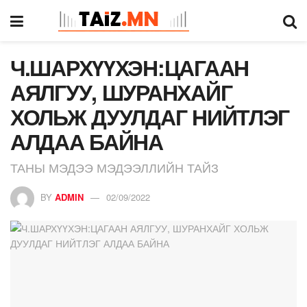
Ч.ШАРХҮҮХЭН:ЦАГААН
АЯЛГУУ, ШУРАНХАЙГ
ХОЛЬЖ ДУУЛДАГ НИЙТЛЭГ
АЛДАА БАЙНА
ТАНЫ МЭДЭЭ МЭДЭЭЛЛИЙН ТАЙЗ
BY
ADMIN
02/09/2022