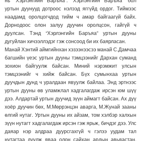
нь “Хэрлэнгийн Баръяа”. “Хэрлэнгийн Баръяа” бол
уртын дуунууд дотроос нэлээд яггүйд ордог. Тиймээс
наадамд оролцогчдод тийм ч амар байгаагүй байх.
Дорнодоос олон залуу дуучин оролцсон, гайгүй ч
дуулсан. Тэнд “Хэрлэнгийн Баръяа” уртын дууны
дугуйлан хичээллэдэг гэж сонсоод би их баярласан.
Манай Хэнтий аймгийнхан хэзээнээсээ манай С.Дамчаа
багшийн үеэс уртын дууны тэмцээнийг Дархан суманд
зохион байгуулж байсан. Миний нэрэмжит улсын
тэмцээнийг ч хийж байсан. Бүх сумынхаа уртын
дуучдын дунд ч уралдаан явуулж байлаа. Энд эртнээс
уртын дууны өв уламжлал хадгалагдаж ирсэн юм шүү
дээ. Алдартай уртын дуучид зүүн аймагт байсан. Ах дүү
хоёр дуучин бөх, М.Мөррэнцэн аварга, М.Жунай зааны
өлгий нутаг. Уртын дууны их айзам, том хэлбэр халхын
зүүн нутагт хадгалагдаж ирсэн гэж ярьж, бичдэг дээ. Улс
даяар нэр алдраа дуурсгахгүй ч гэлээ уудам тал
нутагтаа дуулж яваа олон сайхан ардын авьяастан,