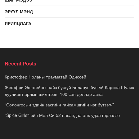
ЭРҮҮЛ МЭНД
ЯРИЛЦЛАГА
Recent Posts
Кристофер Ноланы трауматай Одиссей
Жеффри Эпштейны найз бүсгүй Беларус бүсгүй Карина Шуляк
дуулиант арлын шилтгээн, 100 сая доллар авна
“Солонгосын эдийн засгийн гайхамшгийн нэг бүтээгч”
“Spice Girls”-ийн Мел Си 52 насандаа анх удаа гэрлэлээ