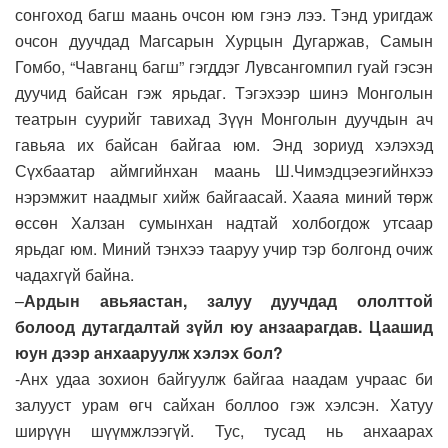
сонгоход багш маань очсон юм гэнэ лээ. Тэнд уригдаж
очсон дуучдад Магсарын Хурцын Дугаржав, Самын
Гомбо, “Чавганц багш” гэгддэг Лувсангомпил гуай гэсэн
дуучид байсан гэж ярьдаг. Тэгэхээр шинэ Монголын
театрын суурийг тавихад Зүүн Монголын дуучдын ач
гавьяа их байсан байгаа юм. Энд зориуд хэлэхэд
Сүхбаатар аймгийнхан маань Ш.Чимэдцэеэгийнхээ
нэрэмжит наадмыг хийж байгаасай. Хааяа миний төрж
өссөн Халзан сумынхан надтай холбогдож утсаар
ярьдаг юм. Миний тэнхээ тааруу учир тэр болгонд очиж
чадахгүй байна.
–
Ардын авьяастан, залуу дуучдад ололттой
болоод дутагдалтай зүйл юу анзаарагдав. Цаашид
юун дээр анхааруулж хэлэх бол?
-Анх удаа зохион байгуулж байгаа наадам учраас би
залууст урам өгч сайхан боллоо гэж хэлсэн. Хатуу
ширүүн шүүмжлээгүй. Тус, тусад нь анхаарах