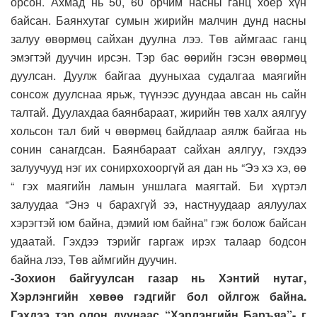
орсон. Ахмад нь 50, 60 орчим насны ганц хоёр хүн
байсан. Баянхутаг сумын жирийн малчин дунд насны
залуу өвөрмөц сайхан дуулна лээ. Төв аймгаас ганц
эмэгтэй дуучин ирсэн. Тэр бас өөрийн гэсэн өвөрмөц
дуулсан. Дуулж байгаа дууныхаа судалгаа маягийн
сонсож дуулснаа ярьж, түүнээс дуундаа авсан нь сайн
талтай. Дуулахдаа баянбараат, жирийн төв халх аялгуу
хольсон тал бий ч өвөрмөц байдлаар аялж байгаа нь
сонин санагдсан. Баянбараат сайхан аялгуу, гэхдээ
залуучууд нэг их сонирхохооргүй ая дан нь “Ээ хэ хэ, өө
“ гэх маягийн ламын уншлага маягтай. Би хүртэл
залуудаа “Энэ ч барахгүй ээ, настнуудаар аялуулах
хэрэгтэй юм байна, дэмий юм байна” гэж болож байсан
удаатай. Гэхдээ тэрийг гаргаж ирэх талаар бодсон
байна лээ, Төв аймгийн дуучин.
-Зохион байгуулсан газар нь Хэнтий нутаг,
Хэрлэнгийн хөвөө гэдгийг бол ойлгож байна.
Гэхдээ тэр олон дуунаас “Хэрлэнгийн Баръяа”- г