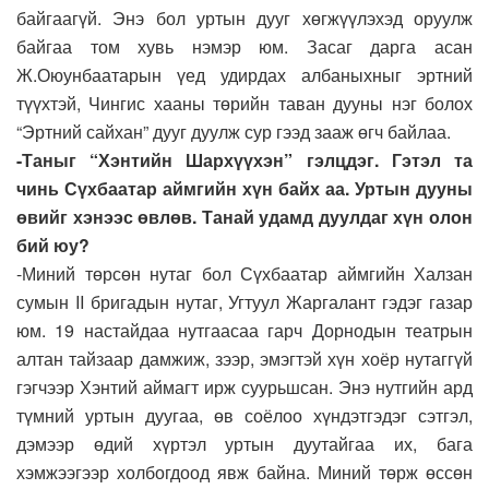
байгаагүй. Энэ бол уртын дууг хөгжүүлэхэд оруулж
байгаа том хувь нэмэр юм. Засаг дарга асан
Ж.Оюунбаатарын үед удирдах албаныхныг эртний
түүхтэй, Чингис хааны төрийн таван дууны нэг болох
“Эртний сайхан” дууг дуулж сур гээд зааж өгч байлаа.
-Таныг “Хэнтийн Шархүүхэн” гэлцдэг. Гэтэл та
чинь Сүхбаатар аймгийн хүн байх аа. Уртын дууны
өвийг хэнээс өвлөв. Танай удамд дуулдаг хүн олон
бий юу?
-Миний төрсөн нутаг бол Сүхбаатар аймгийн Халзан
сумын II бригадын нутаг, Угтуул Жаргалант гэдэг газар
юм. 19 настайдаа нутгаасаа гарч Дорнодын театрын
алтан тайзаар дамжиж, зээр, эмэгтэй хүн хоёр нутаггүй
гэгчээр Хэнтий аймагт ирж суурьшсан. Энэ нутгийн ард
түмний уртын дуугаа, өв соёлоо хүндэтгэдэг сэтгэл,
дэмээр өдий хүртэл уртын дуутайгаа их, бага
хэмжээгээр холбогдоод явж байна. Миний төрж өссөн