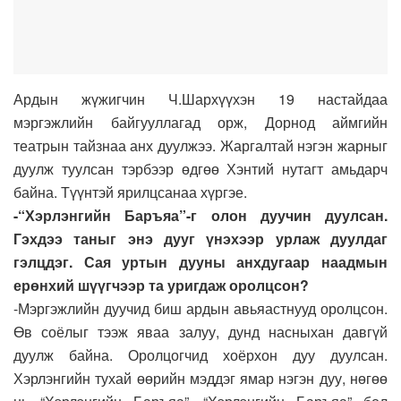
Ардын жүжигчин Ч.Шархүүхэн 19 настайдаа
мэргэжлийн байгууллагад орж, Дорнод аймгийн
театрын тайзнаа анх дуулжээ. Жаргалтай нэгэн жарныг
дуулж туулсан тэрбээр өдгөө Хэнтий нутагт амьдарч
байна. Түүнтэй ярилцсанаа хүргэе.
-“Хэрлэнгийн Баръяа”-г олон дуучин дуулсан.
Гэхдээ таныг энэ дууг үнэхээр урлаж дуулдаг
гэлцдэг. Сая уртын дууны анхдугаар наадмын
ерөнхий шүүгчээр та уригдаж оролцсон?
-Мэргэжлийн дуучид биш ардын авьяастнууд оролцсон.
Өв соёлыг тээж яваа залуу, дунд насныхан давгүй
дуулж байна. Оролцогчид хоёрхон дуу дуулсан.
Хэрлэнгийн тухай өөрийн мэддэг ямар нэгэн дуу, нөгөө