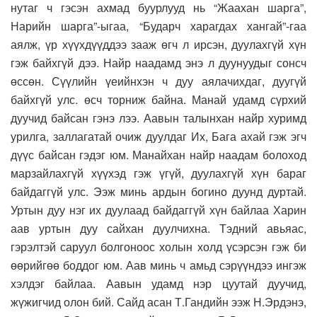
нутаг ч гэсэн ахмад буурлууд нь “Жаахан шарга”,
Нарийн шарга”-ыгаа, “Бударч харагдах хангай”-гаа
аялж, үр хүүхдүүддээ зааж өгч л ирсэн, дуулахгүй хүн
гэж байхгүй дээ. Найр наадамд энэ л дуунуудыг сонсч
өссөн. Сүүлийн үеийнхэн ч дуу аялачихдаг, дуугүй
байхгүй улс. өсч торниж байна. Манай удамд сүрхий
дуучид байсан гэнэ лээ. Аавын талынхан найр хуримд
урилга, заллагатай очиж дуулдаг Их, Бага ахай гэж эгч
дүүс байсан гэдэг юм. Манайхан найр наадам болоход
марзайлахгүй хүүхэд гэж үгүй, дуулахгүй хүн бараг
байдаггүй улс. Ээж минь ардын богино дуунд дуртай.
Уртын дуу нэг их дуулаад байдаггүй хүн байлаа Харин
аав уртын дуу сайхан дуулчихна. Тэдний авьяас,
гэрэлтэй саруул болгоноос холын холд үсэрсэн гэж би
өөрийгөө боддог юм. Аав минь ч амьд сэрүүндээ ингэж
хэлдэг байлаа. Аавын удамд нэр цуутай дуучид,
жүжигчид олон бий. Сайд асан Т.Гандийн ээж Н.Эрдэнэ,