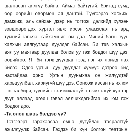
шалгасан аялгуу байна. Аймаг байтугай, бригад сумд
өөр өөрийн өвөрмөц ая дантай. Түүгээрээ хөгжиж,
дамжиж, аль сайхан дээр нь тогтож, дэлхийд хүлээн
зөвшөөрөгдөх хүртэл явж ирсэн уламжлал нь ард
түмний гавьяа, гайхамшиг юм даа. Миний багш зүүн
халхын аялгуугаар дуулдаг байсан. Би төв халхын
аялгуу маягаар дуулдаг болов уу гэж боддог шүү дээ,
өөрийгөө. Яг би тэгж дуулдаг гээд нэг их яриад яах
билээ. Одоо уртын дуу дуулдаг хүмүүс дотроо бид
настайдаа орно. Уртын дууныхаа он жилүүдтэй
харьцуулбал, хариугүй шүү дээ. Сонсож авсан нь их юм
гэж залбирч, түүнийгээ хаячихалгүй, гээчихэлгүй хүн тэр
дууг аялаад өгөөч гэвэл аялчихдагийгаа их юм гэж
боддог доо.
-Та олон шавь бэлдэв үү?
-Тэтгэвэрт гарахаасаа өмнө дугуйлан тасралтгүй
ажиллуулж байсан. Гэхдээ би хүн болгон театрын,