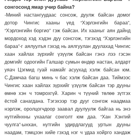
сонгосонд ямар учир байна?
-Миний настангуудаас сонсож, дуулж байсан домог
дотор Чингис хааны үед “Хэрлэнгийн бараа”,
“Хэрлэнгийн боргио” гэж байсан. Их хааныг аян дайнд
мордоход хэд хэдэн дуу сонсгож, тэгэхэд “Хэрлэнгийн
бараа”-г аялуулъя гэхэд нь аялгуулан дуулахад Чингис
хаан хайлах зүрхийг үзүүлж байсан гэнэ лээ гэсэн
домгийг одоогийн Галшар сумын өндөр настан, алдарт
уяач Цэгмид гуай намайг асуухад хэлж байсан юм.
С.Дамчаа багш минь ч бас хэлж байсан даа. Тиймээс
Чингис хаан хайлах зүрхийг үзүүлж байсан тэр дууны
өмнө хэн ч томрохгүй. Харин ч түүний төлөө зүтгэх
ёстой санагдана. Тэгэхээр тэр дууг сонгож наадмаа
нэрлэж, оролцогчдоор заавал дуулуулж байгаа нь энэ
нутгийнхны ухаалаг сонголт юм даа. “Хан Хэнтий
чуулга”-ынхан, нутгийн удирдлагууд уртын дууны
наадам, тэмцээн хийе гэхэд нэг ч удаа хойрго хандаж