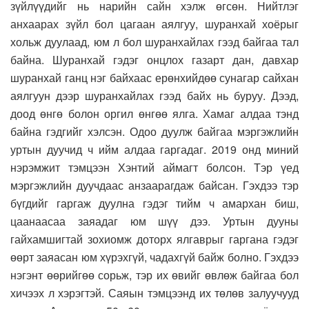
зүйлүүдийг нь нарийн сайн хэлж өгсөн. Нийтлэг
анхаарах зүйл бол цагаан аялгуу, шуранхай хоёрыг
хольж дуулаад, юм л бол шуранхайлах гээд байгаа тал
байна. Шуранхай гэдэг онцлох газарт дан, давхар
шуранхай ганц нэг байхаас ерөнхийдөө сунагар сайхан
аялгуун дээр шуранхайлах гээд байх нь буруу. Дээд,
доод өнгө болон оргил өнгөө ялга. Хамаг алдаа тэнд
байна гэдгийг хэлсэн. Одоо дуулж байгаа мэргэжлийн
уртын дуучид ч ийм алдаа гаргадаг. 2019 онд миний
нэрэмжит тэмцээн Хэнтий аймагт болсон. Тэр үед
мэргэжлийн дуучдаас анзаарагдаж байсан. Гэхдээ тэр
бүгдийг гаргаж дуулна гэдэг тийм ч амархан биш,
цаанаасаа заяадаг юм шүү дээ. Уртын дууны
гайхамшигтай зохиомж доторх ялгаврыг гаргана гэдэг
өөрт заяасан юм хүрэхгүй, чадахгүй байж болно. Гэхдээ
нэгэнт өөрийгөө сорьж, тэр их өвийг өвлөж байгаа бол
хичээх л хэрэгтэй. Саяын тэмцээнд их төлөв залуучууд