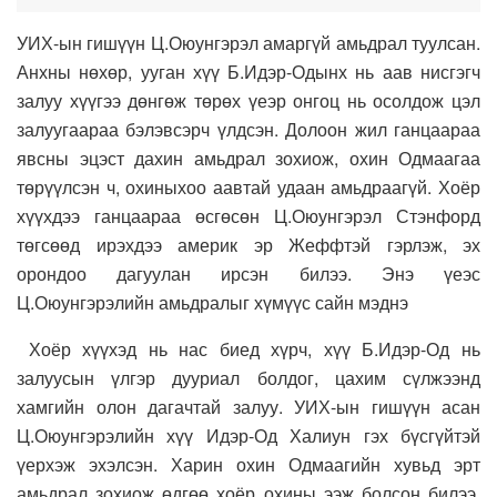
УИХ-ын гишүүн Ц.Оюунгэрэл амаргүй амьдрал туулсан.
Анхны нөхөр, ууган хүү Б.Идэр-Одынх нь аав нисгэгч
залуу хүүгээ дөнгөж төрөх үеэр онгоц нь осолдож цэл
залуугаараа бэлэвсэрч үлдсэн. Долоон жил ганцаараа
явсны эцэст дахин амьдрал зохиож, охин Одмаагаа
төрүүлсэн ч, охиныхоо аавтай удаан амьдраагүй. Хоёр
хүүхдээ ганцаараа өсгөсөн Ц.Оюунгэрэл Стэнфорд
төгсөөд ирэхдээ америк эр Жеффтэй гэрлэж, эх
орондоо дагуулан ирсэн билээ. Энэ үеэс
Ц.Оюунгэрэлийн амьдралыг хүмүүс сайн мэднэ
Хоёр хүүхэд нь нас биед хүрч, хүү Б.Идэр-Од нь
залуусын үлгэр дууриал болдог, цахим сүлжээнд
хамгийн олон дагачтай залуу. УИХ-ын гишүүн асан
Ц.Оюунгэрэлийн хүү Идэр-Од Халиун гэх бүсгүйтэй
үерхэж эхэлсэн. Харин охин Одмаагийн хувьд эрт
амьдрал зохиож өдгөө хоёр охины ээж болсон билээ.