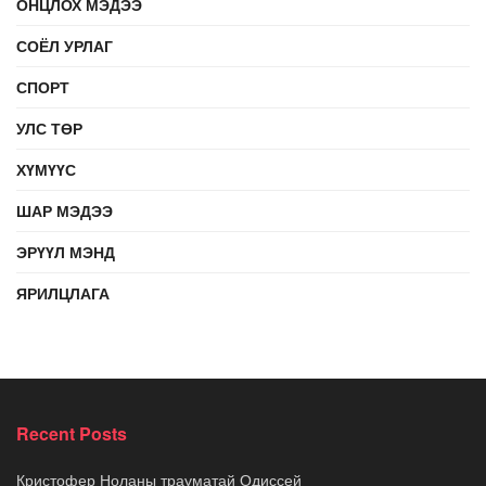
ОНЦЛОХ МЭДЭЭ
СОЁЛ УРЛАГ
СПОРТ
УЛС ТӨР
ХҮМҮҮС
ШАР МЭДЭЭ
ЭРҮҮЛ МЭНД
ЯРИЛЦЛАГА
Recent Posts
Кристофер Ноланы трауматай Одиссей