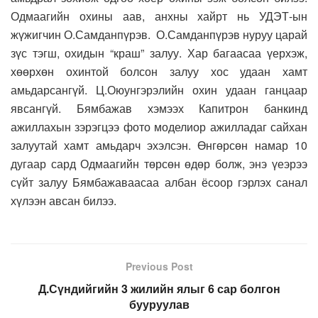
Одмаагийн охины аав, анхны хайрт нь УДЭТ-ын
жүжигчин О.Самданпүрэв. О.Самданпүрэв нуруу царай
зүс тэгш, охидын “краш” залуу. Хар багаасаа үерхэж,
хөөрхөн охинтой болсон залуу хос удаан хамт
амьдарсангүй. Ц.Оюунгэрэлийн охин удаан ганцаар
явсангүй. Бямбажав хэмээх Капитрон банкинд
ажиллахын зэрэгцээ фото моделиор ажилладаг сайхан
залуутай хамт амьдарч эхэлсэн. Өнгөрсөн намар 10
дугаар сард Одмаагийн төрсөн өдөр болж, энэ үеэрээ
сүйт залуу Бямбажаваасаа албан ёсоор гэрлэх санал
хүлээн авсан билээ.
Previous Post
Д.Сүндийгийн 3 жилийн ялыг 6 сар болгон
бууруулав