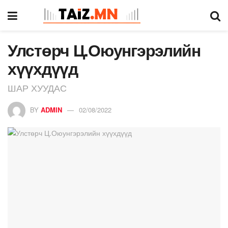
Улстөрч Ц.Оюунгэрэлийн
хүүхдүүд
ШАР ХУУДАС
BY
ADMIN
02/08/2022