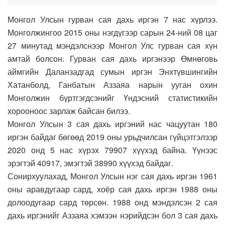
Монгол Улсын гурван сая дахь иргэн 7 нас хүрлээ.
Монголжингоо 2015 оны нэгдүгээр сарын 24-ний 08 цаг
27 минутад мэндэлснээр Монгол Улс гурван сая хүн
амтай болсон. Гурван сая дахь иргэнээр Өмнөговь
аймгийн Даланзадгад сумын иргэн Энхтүвшингийн
Хатанболд, Ганбатын Аззаяа нарын ууган охин
Монголжин бүртгэгдсэнийг Үндэсний статистикийн
хорооноос зарлаж байсан билээ.
Монгол Улсын 3 сая дахь иргэний нас чацуутан 180
иргэн байдаг бөгөөд 2019 оны урьдчилсан гүйцэтгэлээр
2020 онд 5 нас хүрэх 79907 хүүхэд байна. Үүнээс
эрэгтэй 40917, эмэгтэй 38990 хүүхэд байдаг.
Сонирхуулахад, Монгол Улсын нэг сая дахь иргэн 1961
оны аравдугаар сард, хоёр сая дахь иргэн 1988 оны
долоодугаар сард төрсөн. 1988 онд мэндэлсэн 2 сая
дахь иргэнийг Аззаяа хэмээн нэрийдсэн бол 3 сая дахь