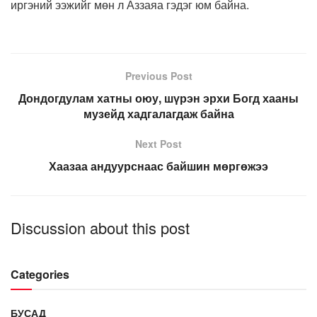
иргэний ээжийг мөн л Аззаяа гэдэг юм байна.
Previous Post
Дондогдулам хатны оюу, шүрэн эрхи Богд хааны
музейд хадгалагдаж байна
Next Post
Хаазаа андуурснаас байшин мөргөжээ
Discussion about this post
Categories
БУСАД