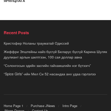
ЯРИЛЦЛАГА
Recent Posts
Кристофер Ноланы трауматай Одиссей
Жеффри Эпштейны найз бүсгүй Беларус бүсгүй Карина Шуляк
дуулиант арлын шилтгээн, 100 сая доллар авна
“Солонгосын эдийн засгийн гайхамшгийн нэг бүтээгч”
“Spice Girls”-ийн Мел Си 52 насандаа анх удаа гэрлэлээ
Home Page 1
Purchase JNews
Intro Page
JNews Demos
Contact Us