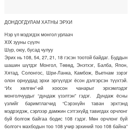
ДОНДОГДУЛАМ ХАТНЫ ЭРХИ
Нэр үл мэдэгдэх монгол урлаач
XIX зууны сүүлч
Шүр, оюу, бусад чулуу
Эрих нь 108, 54, 27, 21, 18 гэсэн тоотой байдаг. Буддын
шашин шүтдэг Монгол, Төвөд, Энэтхэг, Балба, Япон,
Хятад, Солонгос, Шри-Ланка, Камбож, Вьетнам зэрэг
олон орнуудад эрхи эргүүлдэг ёсон дэлгэрсэн түүхтэй.
“Их хөлгөн”-ий хоосон чанарыг эрхэмлэдэг
монголчуудыг “дундаж үзэлтэн” гэдэг. Дундаж ёсны
үзлийг баримтлагчид “Сэрэхүйн таван эрхтэнд
мэдрэгдэж, сэрлээр дамжин сэтгэхүйд тавигдах орчлонг
буй болгож байгаа бодис 108 гэдэг. Мөн орчлонг буй
болгогч махбодын тоо 108 учир эрхиний тоо 108 байна”