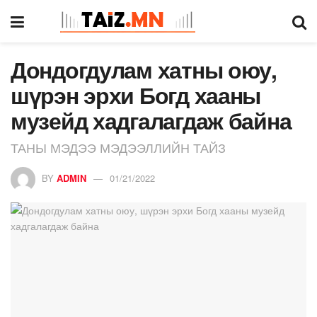
Дондогдулам хатны оюу,
шүрэн эрхи Богд хааны
музейд хадгалагдаж байна
ТАНЫ МЭДЭЭ МЭДЭЭЛЛИЙН ТАЙЗ
BY
ADMIN
01/21/2022