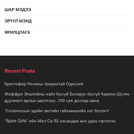
ШАР МЭДЭЭ
ЭРҮҮЛ МЭНД
ЯРИЛЦЛАГА
Recent Posts
Кристофер Ноланы трауматай Одиссей
Жеффри Эпштейны найз бүсгүй Беларус бүсгүй Карина Шуляк
дуулиант арлын шилтгээн, 100 сая доллар авна
“Солонгосын эдийн засгийн гайхамшгийн нэг бүтээгч”
“Spice Girls”-ийн Мел Си 52 насандаа анх удаа гэрлэлээ