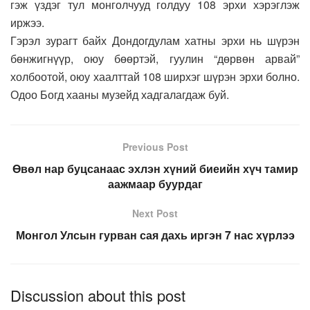
гэж үздэг тул монголчууд голдуу 108 эрхи хэрэглэж
иржээ.
Гэрэл зурагт байх Дондогдулам хатны эрхи нь шүрэн
бөнжигнүүр, оюу бөөртэй, гуулин “дөрвөн арвай”
холбоотой, оюу хаалттай 108 ширхэг шүрэн эрхи болно.
Одоо Богд хааны музейд хадгалагдаж буй.
Previous Post
Өвөл нар буцсанаас эхлэн хүний биеийн хүч тамир
аажмаар буурдаг
Next Post
Монгол Улсын гурван сая дахь иргэн 7 нас хүрлээ
Discussion about this post