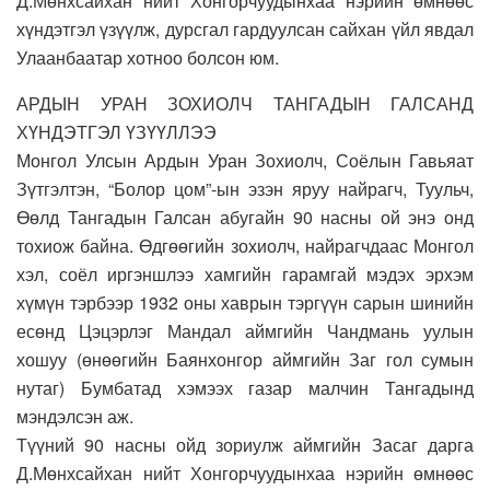
Д.Мөнхсайхан нийт Хонгорчуудынхаа нэрийн өмнөөс
хүндэтгэл үзүүлж, дурсгал гардуулсан сайхан үйл явдал
Улаанбаатар хотноо болсон юм.
АРДЫН УРАН ЗОХИОЛЧ ТАНГАДЫН ГАЛСАНД
ХҮНДЭТГЭЛ ҮЗҮҮЛЛЭЭ
Монгол Улсын Ардын Уран Зохиолч, Соёлын Гавьяат
Зүтгэлтэн, “Болор цом”-ын эзэн яруу найрагч, Туульч,
Өөлд Тангадын Галсан абугайн 90 насны ой энэ онд
тохиож байна. Өдгөөгийн зохиолч, найрагчдаас Монгол
хэл, соёл иргэншлээ хамгийн гарамгай мэдэх эрхэм
хүмүн тэрбээр 1932 оны хаврын тэргүүн сарын шинийн
есөнд Цэцэрлэг Мандал аймгийн Чандмань уулын
хошуу (өнөөгийн Баянхонгор аймгийн Заг гол сумын
нутаг) Бумбатад хэмээх газар малчин Тангадынд
мэндэлсэн аж.
Түүний 90 насны ойд зориулж аймгийн Засаг дарга
Д.Мөнхсайхан нийт Хонгорчуудынхаа нэрийн өмнөөс