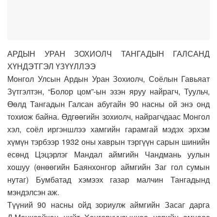
АРДЫН УРАН ЗОХИОЛЧ ТАНГАДЫН ГАЛСАНД
ХҮНДЭТГЭЛ ҮЗҮҮЛЛЭЭ
Монгол Улсын Ардын Уран Зохиолч, Соёлын Гавьяат
Зүтгэлтэн, “Болор цом”-ын эзэн яруу найрагч, Туульч,
Өөлд Тангадын Галсан абугайн 90 насны ой энэ онд
тохиож байна. Өдгөөгийн зохиолч, найрагчдаас Монгол
хэл, соёл иргэншлээ хамгийн гарамгай мэдэх эрхэм
хүмүн тэрбээр 1932 оны хаврын тэргүүн сарын шинийн
есөнд Цэцэрлэг Мандал аймгийн Чандмань уулын
хошуу (өнөөгийн Баянхонгор аймгийн Заг гол сумын
нутаг) Бумбатад хэмээх газар малчин Тангадынд
мэндэлсэн аж.
Түүний 90 насны ойд зориулж аймгийн Засаг дарга