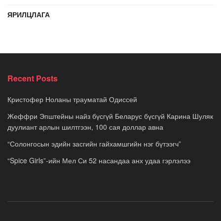
ЯРИЛЦЛАГА
Recent Posts
Кристофер Ноланы трауматай Одиссей
Жеффри Эпштейны найз бүсгүй Беларус бүсгүй Карина Шуляк
дуулиант арлын шилтгээн, 100 сая доллар авна
“Солонгосын эдийн засгийн гайхамшгийн нэг бүтээгч”
“Spice Girls”-ийн Мел Си 52 насандаа анх удаа гэрлэлээ