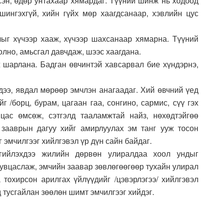
дсэн, өдөр унтахаар хямардаг. Түүний шинж нь ходоод
шингэхгүй, хийн гүйх мөр хаагдсанаар, хэвлийн цус
слыг хүчээр хааж, хүчээр шахсанаар хямарна. Түүний
олно, амьсгал давчдаж, шээс хаагдана.
 шарлана. Бадган өвчинтэй хавсарвал бие хүндэрнэ,
идээ, явдал мөрөөр эмчлэн анагаадаг. Хий өвчний үед
г /борц, бурам, цагаан гаа, сонгино, сармис, сүү гэх
вцас өмсөж, сэтгэлд тааламжтай найз, нөхөдтэйгөө
 зааврын дагуу хийг амирлуулах эм танг ууж тосон
г эмчилгээг хийлгэвэл үр дүн сайн байдаг.
ргийлэхдээ жилийн дөрвөн улиралдаа хоол ундыг
хувцаслаж, эмчийн заавар зөвлөгөөгөөр тухайн улирал
 тохирсон арилгах үйлүүдийг /цэвэрлэгээ/ хийлгэвэл
д тусгайлан зөөлөн шимт эмчилгээг хийдэг.