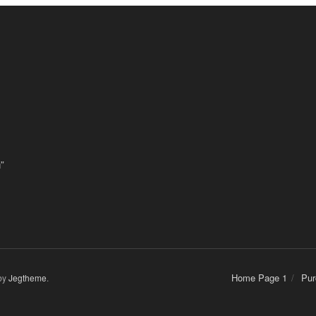
”
Home Page 1
Pur
by
Jegtheme
.