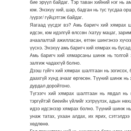
бие эрүүл байдаг. Тэр таван хийний нэг нь 
юм. Энэхүү хий, шар, бадган нь тус тусдаа о
/үүрэг/ гүйцэтгэж байдаг.
Яагаад үүсдэг вэ? Амь баригч хий хямрах ш
идсэн, юм идэлгүй өлссөн /хатуу мацаг, зари
ачаалалтай ажилласан, өтгөн шингэнээ хүчээ
үүснэ. Энэхүү амь баригч хий хямрах нь бусад
Амь баригч хий хямарсаны шинж нь толгой эр
залгиж чадахгүй болно.
Дээш гүйгч хий хямрах шалтгаан нь зогисох, 
даахгүй хүнд ачааг өргөсөн. Түүний шинж нь 
дурдал доройтоно.
Түгээгч хий хямрах шалтгаан нь явдал нь и
тэргүйтэй биеийн үйлийг хэтрүүлэх, адын нөх
идээ идсэнээр хямрах болно. Түүний шинж нь
унаж татах, ухаан алдах, их ярих, сэтгэлдээ
хөдлөнө.