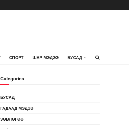
Г
СПОРТ
ШАР МЭДЭЭ
БУСАД
Categories
БУСАД
ГАДААД МЭДЭЭ
ЗӨВЛӨГӨӨ