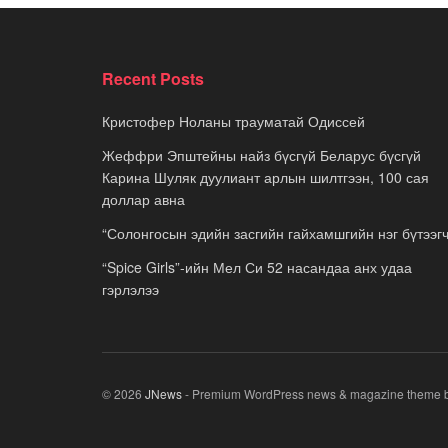
Recent Posts
Кристофер Ноланы трауматай Одиссей
Жеффри Эпштейны найз бүсгүй Беларус бүсгүй
Карина Шуляк дуулиант арлын шилтгээн, 100 сая
доллар авна
“Солонгосын эдийн засгийн гайхамшгийн нэг бүтээгч
“Spice Girls”-ийн Мел Си 52 насандаа анх удаа
гэрлэлээ
© 2026
JNews
- Premium WordPress news & magazine theme 