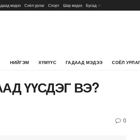
адаад мэдээ
Соёл урлаг
Спорт
Шар мэдээ
Бусад
Л
НИЙГЭМ
ХҮМҮҮС
ГАДААД МЭДЭЭ
СОЁЛ УРЛА
АД ҮҮСДЭГ ВЭ?
0