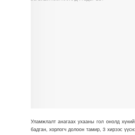
Уламжлалт анагаах ухааны гол онолд хүний 
бадган, хорлогч долоон тамир, 3 хирээс үүс