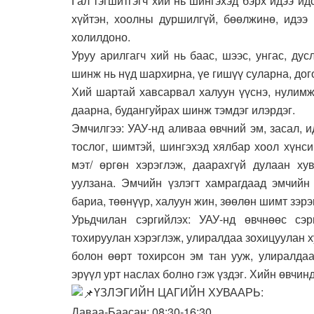
Гал тэгшитгэгч хий нь шингэхэд бэрх идээ и
хүйтэн, хоолны дуршилгүй, бөөлжинө, идээ 
холилдоно.
Уруу арилгагч хий нь баас, шээс, унгас, ду
шинж нь нүд шархирна, үе гишүү суларна, дог
Хий шартай хавсарвал халуун үүснэ, нулимж
даарна, будангуйрах шинж тэмдэг илэрдэг.
Эмчилгээ: УАУ-нд аливаа өвчний эм, засал, 
тослог, шимтэй, шингэхэд хялбар хоол хүнсий
мэт/ өргөн хэрэглэж, даарахгүй дулаан ху
уулзана. Эмчийн үзлэгт хамрагдаад эмчийн
бариа, төөнүүр, халуун жин, зөөлөн шимт зэрэ
Урьдчилан сэргийлэх: УАУ-нд өвчнөөс сэ
тохируулан хэрэглэж, улиралдаа зохицуулан 
болон өөрт тохирсон эм тан ууж, улиралдаа
эрүүл урт наслах болно гэж үздэг. Хийн өвчин
ҮЗЛЭГИЙН ЦАГИЙН ХУВААРЬ:
Даваа-Баасан: 08:30-16:30