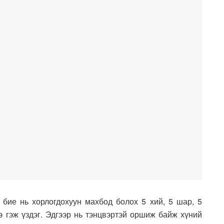
бие нь хорлогдохуун махбод болох 5 хий, 5 шар, 5
нэ гэж үздэг. Эдгээр нь тэнцвэртэй оршиж байж хүний