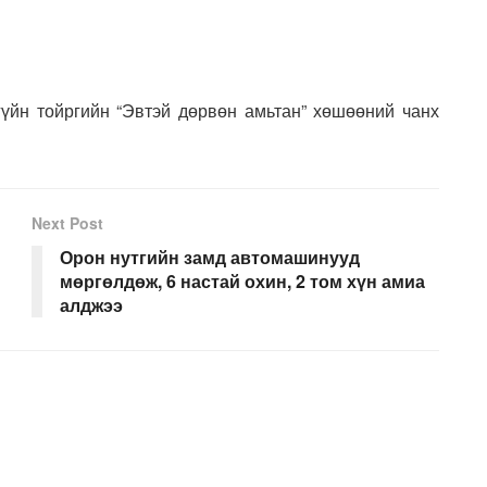
үйн тойргийн “Эвтэй дөрвөн амьтан” хөшөөний чанх
Next Post
Орон нутгийн замд автомашинууд
мөргөлдөж, 6 настай охин, 2 том хүн амиа
алджээ