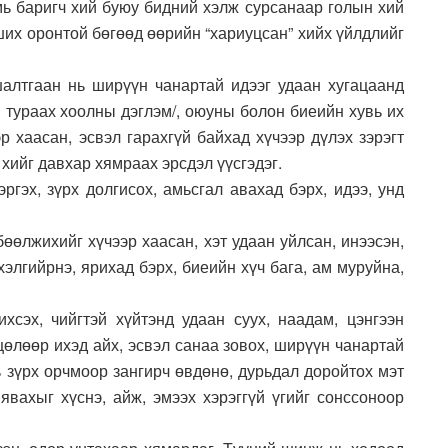
амь баригч хий буюу бидний хэлж сурсанаар голын хий
рших оронтой бөгөөд өөрийн “хариуцсан” хийх үйлдлийг
алтгаан нь ширүүн чанартай идээг удаан хугацаанд
м тураах хоолны дэглэм/, оюуны болон биеийн хувь их
р хаасан, эсвэл гарахгүй байхад хүчээр дүлэх зэрэгт
 хийг давхар хямраах эрсдэл үүсгэдэг.
гэх, зүрх долгисох, амьсгал авахад бэрх, идээ, унд
бөөлжихийг хүчээр хаасан, хэт удаан уйлсан, инээсэн,
хэлгийрнэ, ярихад бэрх, биеийн хүч бага, ам муруйна,
хсэх, чийгтэй хүйтэнд удаан суух, наадам, цэнгээн
цөлөөр ихэд айх, эсвэл санаа зовох, ширүүн чанартай
 зүрх орчмоор зангирч өвдөнө, дурьдал доройтох мэт
 явахыг хүснэ, айж, эмээх хэрэггүй үгийг сонссоноор