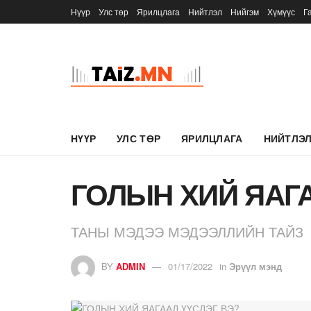
Нүүр
Улс төр
Ярилцлага
Нийтлэл
Нийгэм
Хүмүүс
Г
НҮҮР
УЛС ТӨР
ЯРИЛЦЛАГА
НИЙТЛЭ
ГОЛЫН ХИЙ ЯАГА
ТАНЫ МЭДЭЭ МЭДЭЭЛЛИЙН ТАЙЗ
BY
ADMIN
01/17/2022
in
Эрүүл мэнд