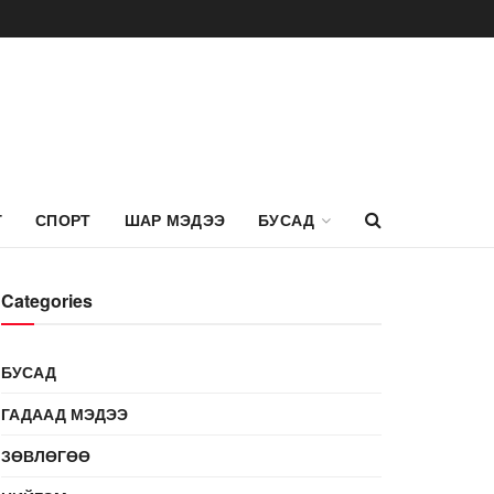
Г
СПОРТ
ШАР МЭДЭЭ
БУСАД
Categories
БУСАД
ГАДААД МЭДЭЭ
ЗӨВЛӨГӨӨ