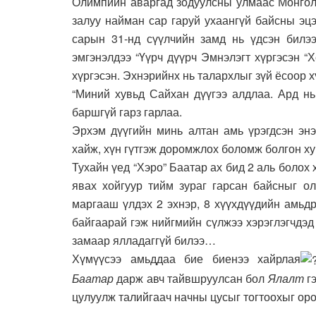
Олимпийн аваргад зодуулсны улмаас Монгол 
залуу найман сар гаруй ухаангүй байсны эц
сарын 31-нд сүүлчийн замд нь үдсэн билэ
эмгэнэлдээ “Үүрч дүүрч Эмнэлэгт хүргэсэн “
хүргэсэн. Эхнэрийнх нь талархлыг зүй ёсоор 
“Миний хувьд Сайхан дүүгээ алдлаа. Ард нь
баршгүй гарз гарлаа.
Эрхэм дүүгийн минь алтан амь үрэгдсэн эн
хайж, хүн гүтгэж доромжлох боломж болгон х
Тухайн үед “Хэро” Баатар ах бид 2 аль болох
явах хойгуур тийм зураг гарсан байсныг ол
маргааш үлдэх 2 эхнэр, 8 хүүхдүүдийн амьдр
байгаарай гэж нийгмийн сүлжээ хэрэглэгчдэд
замаар ялладаггүй билээ…
Хүмүүсээ амьддаа бие биенээ хайрлая
Баатар
дарж авч тайвшруулсан бол
Ялалт
гэ
цулуулж талийгаач начны цусыг тогтоохыг оро