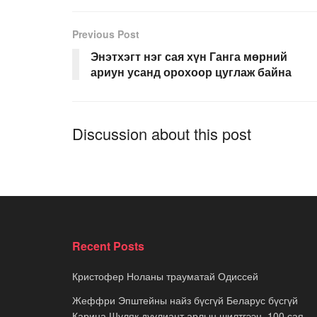
Previous Post
Энэтхэгт нэг сая хүн Ганга мөрний
ариун усанд орохоор цуглаж байна
Discussion about this post
Recent Posts
Кристофер Ноланы трауматай Одиссей
Жеффри Эпштейны найз бүсгүй Беларус бүсгүй
Карина Шуляк дуулиант арлын шилтгээн, 100 сая