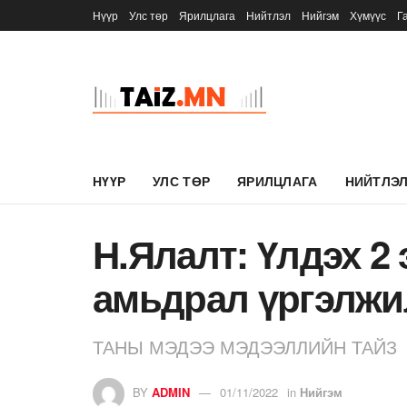
Нүүр
Улс төр
Ярилцлага
Нийтлэл
Нийгэм
Хүмүүс
Г
НҮҮР
УЛС ТӨР
ЯРИЛЦЛАГА
НИЙТЛЭ
Н.Ялалт: Үлдэх 2 
амьдрал үргэлжи
ТАНЫ МЭДЭЭ МЭДЭЭЛЛИЙН ТАЙЗ
BY
ADMIN
01/11/2022
in
Нийгэм