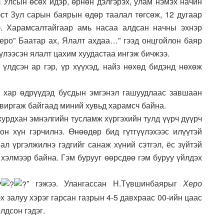
Улсын өсөх идэр, өрнөн дэлгэрэх, улам нэмэх начин
эст Зул сарын баярын өдөр таалал төгсөж, 12 дугаар
э. Харамсалтайгаар амь насаа алдсан начны эхнэр
Херо” Баатар ах, Ялалт ахдаа…” гээд онцгойлон баяр
хүлээсэн ялалт цахим хуудастаа ингэж бичжээ.
 үлдсэн ар гэр, үр хүүхэд, найз нөхөд бидэнд нөхөж
э хар өдрүүдэд бусдын эмгэнэл гашуудлаас завшаан
увиргаж байгаад миний хувьд харамсч байна.
 хурдхан эмнэлгийн тусламж хүргэхийн тулд үүрч дүүрч
он хүн гэрчилнэ. Өнөөдөр бид гүтгүүлэхээс илүүтэй
ал үргэлжилнэ гэдгийг санаж хүний сэтгэл, ёс зүйтэй
 хэлмээр байна. Гэм бурууг өөрсдөө гэм буруу үйлдэх
” гэжээ. Улангассан Н.Түвшинбаярыг
Херо
х залуу хэрэг гарсан газрын 4-5 давхраас 00-ийн цаас
лдсон гэдэг.