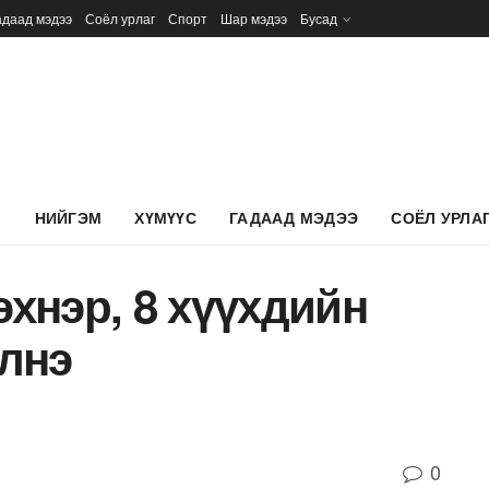
адаад мэдээ
Соёл урлаг
Спорт
Шар мэдээ
Бусад
Л
НИЙГЭМ
ХҮМҮҮС
ГАДААД МЭДЭЭ
СОЁЛ УРЛА
эхнэр, 8 хүүхдийн
лнэ
0