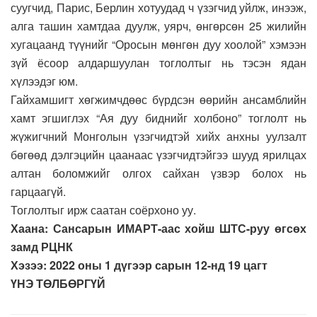
суугчид, Парис, Берлин хотуудад ч үзэгчид уйлж, инээж,
алга ташин хамтдаа дуулж, уярч, өнгөрсөн 25 жилийн
хугацаанд түүнийг “Оросын мөнгөн дуу хоолой” хэмээн
зүй ёсоор алдаршуулан тоглолтыг нь тэсэн ядан
хүлээдэг юм.
Гайхамшигт хөгжимчдөөс бүрдсэн өөрийн ансамблийн
хамт эгшиглэх “Ая дуу биднийг холбоно” тоглолт нь
жүжигчний Монголын үзэгчидтэй хийх анхны уулзалт
бөгөөд дэлгэцийн цаанаас үзэгчидтэйгээ шууд ярилцах
алтан боломжийг олгох сайхан үзвэр болох нь
гарцаагүй.
Тоглолтыг ирж саатан соёрхоно уу.
Хаана: Сансарын ИМАРТ-аас хойш ШТС-руу өгсөх
замд РЦНК
Хэзээ: 2022 оны 1 дүгээр сарын 12-нд 19 цагт
ҮНЭ ТӨЛБӨРГҮЙ