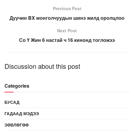
Previous Post
Дуучин BX монголчуудын шинэ жилд оролцлоо
Next Post
Со Ү Жин 6 настай ч 16 кинонд тогложээ
Discussion about this post
Categories
БУСАД
ГАДААД МЭДЭЭ
ЗӨВЛӨГӨӨ