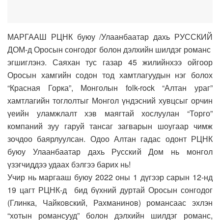
МАРГААШ РЦНК буюу /Улаанбаатар дахь РУССКИЙ
ДОМ-д Оросын сонгодог болон дэлхийн шилдэг романс
эгшиглэнэ. Саяхан тус газар 45 жилийнхээ ойгоор
Оросын хамгийн содон тод хамтлагуудын нэг болох
“Красная Горка”, Монголын folk-rock “Алтан ураг”
хамтлагийн тоглолтыг Монгол үндэсний хувцсыг орчин
үеийн уламжлалт хэв маягтай хослуулан “Торго”
компаний зуу гаруй тансаг загварын шоугаар чимж
зочдоо баярлуулсан. Одоо Алтан гадас одонт РЦНК
буюу Улаанбаатар дахь Русский Дом нь монгол
үзэгчиддээ удаах бэлгээ барих нь!
Учир нь маргааш буюу 2022 оны 1 дүгээр сарын 12-нд
19 цагт РЦНК-д бид бүхний дуртай Оросын сонгодог
(Глинка, Чайковский, Рахманинов) романсаас эхлэн
“хотын романсууд” болон дэлхийн шилдэг романс,