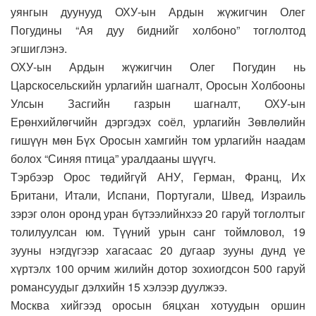
уянгын дуунууд ОХУ-ын Ардын жүжигчин Олег
Погудины “Ая дуу биднийг холбоно” тоглолтод
эгшиглэнэ.
ОХУ-ын Ардын жүжигчин Олег Погудин нь
Царскосельскийн урлагийн шагналт, Оросын Холбооны
Улсын Засгийн газрын шагналт, ОХУ-ын
Ерөнхийлөгчийн дэргэдэх соёл, урлагийн Зөвлөлийн
гишүүн мөн Бүх Оросын хамгийн том урлагийн наадам
болох “Синяя птица” уралдааны шүүгч.
Тэрбээр Орос төдийгүй АНУ, Герман, Франц, Их
Британи, Итали, Испани, Португали, Швед, Израиль
зэрэг олон оронд уран бүтээлийнхээ 20 гаруй тоглолтыг
толилуулсан юм. Түүний урын санг тоймловол, 19
зууны нэгдүгээр хагасаас 20 дугаар зууны дунд үе
хүртэлх 100 орчим жилийн дотор зохиогдсон 500 гаруй
романсуудыг дэлхийн 15 хэлээр дуулжээ.
Москва хийгээд оросын бяцхан хотуудын оршин