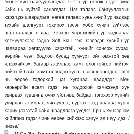
бизнесийн байгууллагадаа ч тэр үр өгөөж өгдөг зүйл
байх нь зүйтэй санагддаг. Нэг талаас байгууллагын
хэрэгцээ шаардлага, нөгөө талаас хувь хүний ур чадвар
тухайн шалгуурт тохирох гэсэн хоёр хүчин зүйлээс
шалтгаалдаг л даа. Зөвхөн мэргэжлийн ур чадвараа
хөгжүүлэхээс гадна Soft Skill гэж нэрлэдэг хувийн ур
чадвараа хөгжүүлэх хэрэгтэй, хүнийг сонсож сурах,
өөрийн үзэл бодлоо бусад хүмүүст ойлгомжтой зөв
илэрхийлэх, багаар ажиллах, хамт олонтойгоо нийтэч,
нийцтэй байх, хамт олондоо хүлээн зөвшөөрөгдөх гэдэг
нь өөрөө тодорхой цаг хугацаа шаарддаг. Мөн
карьерийн өсөлт гэдэг нь тодорхой хэмжээнд хүн
удирдах түвшинд очих үйл явц байдаг, тэгэхээр хүнийг
удирдан ажиллах, чиглүүлэх, сургах гээд цаанаа үүрэг
хариуцлагатай байх шаардлага үүсдэг. Ер нь хүнээр юм
хийлгэнэ гэдэг чинь өөрөө хийхээс хэцүү эд шүү дээ. /
инээв/
М-Си-Эс Группийн байгууллагын соёл гэдэг