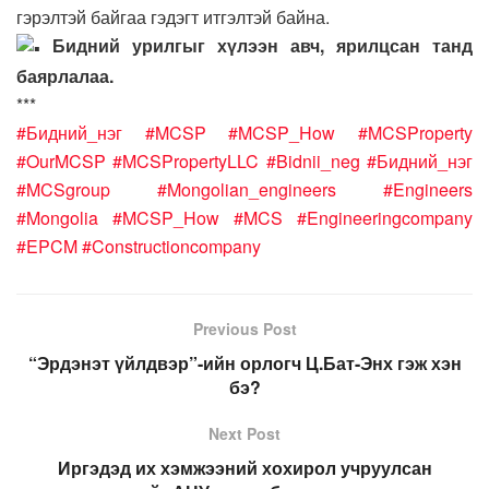
гэрэлтэй байгаа гэдэгт итгэлтэй байна.
Бидний урилгыг хүлээн авч, ярилцсан танд
баярлалаа.
***
#Бидний_нэг
#MCSP
#MCSP_How
#MCSProperty
#OurMCSP
#MCSPropertyLLC
#Bidnii_neg
#Бидний_нэг
#MCSgroup
#Mongolian_engineers
#Engineers
#Mongolia
#MCSP_How
#MCS
#Engineeringcompany
#EPCM
#Constructioncompany
Previous Post
“Эрдэнэт үйлдвэр”-ийн орлогч Ц.Бат-Энх гэж хэн
бэ?
Next Post
Иргэдэд их хэмжээний хохирол учруулсан