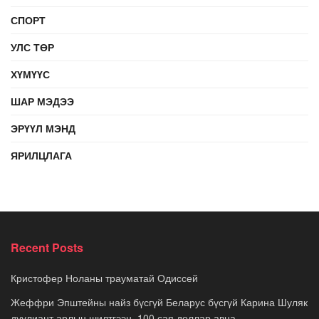
СПОРТ
УЛС ТӨР
ХҮМҮҮС
ШАР МЭДЭЭ
ЭРҮҮЛ МЭНД
ЯРИЛЦЛАГА
Recent Posts
Кристофер Ноланы трауматай Одиссей
Жеффри Эпштейны найз бүсгүй Беларус бүсгүй Карина Шуляк
дуулиант арлын шилтгээн, 100 сая доллар авна