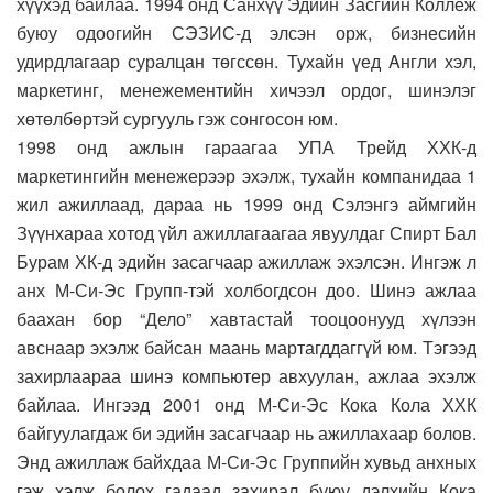
хүүхэд байлаа. 1994 онд Санхүү Эдийн Засгийн Коллеж
буюу одоогийн СЭЗИС-д элсэн орж, бизнесийн
удирдлагаар суралцан төгссөн. Тухайн үед Aнгли хэл,
маркетинг, менежементийн хичээл ордог, шинэлэг
хөтөлбөртэй сургууль гэж сонгосон юм.
1998 онд ажлын гараагаа УПА Трейд ХХК-д
маркетингийн менежерээр эхэлж, тухайн компанидаа 1
жил ажиллаад, дараа нь 1999 онд Сэлэнгэ аймгийн
Зүүнхараа хотод үйл ажиллагаагаа явуулдаг Спирт Бал
Бурам ХК-д эдийн засагчаар ажиллаж эхэлсэн. Ингэж л
анх М-Си-Эс Групп-тэй холбогдсон доо. Шинэ ажлаа
баахан бор “Дело” хавтастай тооцоонууд хүлээн
авснаар эхэлж байсан маань мартагддаггүй юм. Тэгээд
захирлаараа шинэ компьютер авхуулан, ажлаа эхэлж
байлаа. Ингээд 2001 онд М-Си-Эс Кока Кола ХХК
байгуулагдаж би эдийн засагчаар нь ажиллахаар болов.
Энд ажиллаж байхдаа М-Си-Эс Группийн хувьд анхных
гэж хэлж болох гадаад захирал буюу дэлхийн Кока