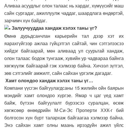
Аливаа асуудлыг олон талаас нь хардаг, хүмүүсийг маш
сайн сургадаг, ажиллуулж чаддаг, шаардлага өндөртэй,
зарчимч хүн байдаг.
Залуучууддаа хандаж хэлэх таны үг?
Өмнө дурьдсанчлан карьерийн тал дээр хэт их
яарахгүйгээр ажлаа гүйцэтгэл сайтай, чин сэтгэлээсээ
хийдэг байгаарай, мөн аливаад ул суурьтай хандаж,
олон талаас бодож тунгааж, хувийн ур чадвараа байнга
хөгжүүлж байгаарай гэж хэлмээр байна. Хичээл зүтгэл,
зөв сэтгэлийг амжилт, сайн сайхан үргэлж дагадаг.
Хамт олондоо хандаж хэлэх таны үг…
Компани үүсгэн байгуулагдсаны 15 жилийн ойн баярын
мэндийг хамт олондоо хүргэе. Ямар ч цаг үед хамт
байж, бүтээн байгуулалт бүрээсээ суралцан, өсөж
хөгжсөөр өнөөдрийн М-Си-Эс Проперти ХХК-г бий
болгосон хүн бүрт талархаж байгаагаа хэлмээр байна.
Энэ сайхан хамт олны маань ирээдүйн ажил үйлс