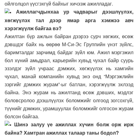
ойлголцол үүсгэхгүй байхыг хичээж ажилладаг.
Ажиллагчдынхаа ур чадварыг дээшлүүлэх,
хөгжүүлэх тал дээр ямар арга хэмжээ авч
хэрэгжүүлж байгаа вэ?
Ажилтан бүр ажлын байран дээрээ сурч хөгжих, өсөж
дэвшдэг байх нь өөрөө М-Си-Эс Группийн үнэт зүйлс,
баримталдаг зарчимд байдаг зүйл юм. Ажил мэргэжил
бол хүний амьдрал, карьерийн хувьд чухал байр суурь
эзэлдэг зүйл учраас дэмжих, хөгжүүлэх нь хамгийн
чухал, манай компанийн хувьд энэ онд “Мэргэжлийн
зэргийг дэмжих журам”-ыг батлан, хэрэгжүүлж эхлээд
байна. Энэ журам нь ажилтанд өсөж дэвших, мэдлэг
боловсролоо дээшлүүлэх боломжийг олгоод зогсохгүй,
түүнийг дэмжих, урамшуулах боломжийг олгосон журам
болсон байгаа.
Шинэ залуу үе ажиллах хүчин болж орж ирж
байна? Хамтран ажиллах талаар таны бодол?