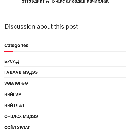
этгээдийг АНУ-аас албадан авчирлаа
Discussion about this post
Categories
БУСАД
ГАДААД МЭДЭЭ
ЗӨВЛӨГӨӨ
НИЙГЭМ
НИЙТЛЭЛ
ОНЦЛОХ МЭДЭЭ
СОЁЛ УРЛАГ