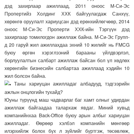
дэд захирлаар ажиллаад, 2011 оноос М-Си-Эс
Пропертийз Холдинг ХХК байгуулагдаж Санхүү,
хөрөнгө оруулалт хариуцсан дэд ерөнхийлөгчөөр, 2014
оноос М-Си-Эс Проперти ХХК-ийн Тэргүүн дэд
захирлаар томилогдон ажиллаж байна. М-Си-Эс Групп-
д 20 гаруй жил ажиллахдаа эхний 10 жилийг нь FMCG
буюу өргөн хэрэглээний барааны үйлдвэрлэл,
борлуулалтын салбарт ажиллаж байсан бол үл хөдлөх
хөрөнгийн бизнесийн салбартаа ажиллаад хэдийн 10
жил болсон байна.
Таны хариуцан ажилладаг албадууд, тэдгээрийн
ажлын онцлогийн тухайд?
Юуны түрүүнд маш чадварлаг баг хамт олныг удирдан
ажиллаж байгаадаа талархаж явдаг. Миний хувьд
компанийнхаа Back-Office буюу арын албыг хариуцан
ажилладаг. Өөрөөр хэлбэл компанийн мөнгөөр
илэрхийлж болох бүх л зүйлийг бүртгэж, төсөвлөж,