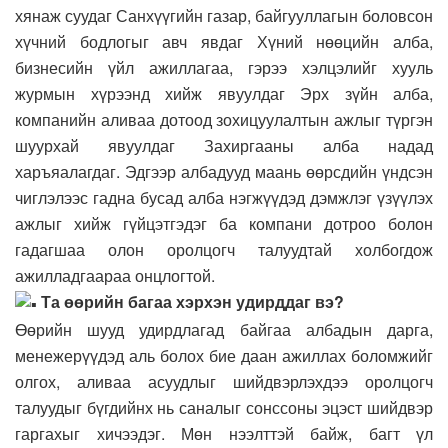
хянаж суудаг Санхүүгийн газар, байгууллагын боловсон
хүчний бодлогыг авч явдаг Хүний нөөцийн алба,
бизнесийн үйл ажиллагаа, гэрээ хэлцэлийг хууль
журмын хүрээнд хийж явуулдаг Эрх зүйн алба,
компанийн аливаа дотоод зохицуулалтын ажлыг түргэн
шуурхай явуулдаг Захиргааны алба надад
харъяалагдаг. Эдгээр албадууд маань өөрсдийн үндсэн
чиглэлээс гадна бусад алба нэгжүүдэд дэмжлэг үзүүлэх
ажлыг хийж гүйцэтгэдэг ба компани дотроо болон
гадагшаа олон оролцогч талуудтай холбогдож
ажилладгаараа онцлогтой.
Та өөрийн багаа хэрхэн удирддаг вэ?
Өөрийн шууд удирдлагад байгаа албадын дарга,
менежерүүдэд аль болох бие даан ажиллах боломжийг
олгох, аливаа асуудлыг шийдвэрлэхдээ оролцогч
талуудыг бүгдийнх нь саналыг сонссоны эцэст шийдвэр
гаргахыг хичээдэг. Мөн нээлттэй байж, багт үл