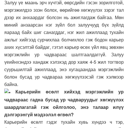
Залуу үе маань эрч хүчтэй, өөрсдийн гэсэн зорилготой,
мэргэжилдээ эзэн болох, өөрийгөө хөгжүүлэх зэрэг тал
дээр их анхаардаг болсон нь ажиглагдаж байгаа. Мөн
миний анзаарсан нэг зүйл бол залуучууд бүх зүйлд
яараад байх шиг санагддаг, нэг жил ажиллаад тухайн
ажлыг хийгээд сурчихлаа болчихлоо гэж бодон карьер
ахих хүсэлтэй байдаг, гэтэл карьер өсөх үйл явц зөвхөн
мэргэжлийн ур чадвараас шалтгаалдаггүй. Залуу
үеийнхэндээ хандаж хэлэхэд дор хаяж 4-5 жил тогтвор
суурьшилтай ажиллаад, энэ хугацаандаа мэргэжлийн
болон бусад ур чадвараа хөгжүүлээсэй гэж хэлмээр
байна.
Карьерийн өсөлт хийхэд мэргэжлийн ур
чадвараас гадна бусад ур чадваруудыг хөгжүүлэх
шаардлагатай гэж ойлголоо, энэ талаар илүү
дэлгэрэнгүй мэдээлэл өгвөл?
Карьерийн өсөлт гэдэг тухайн хувь хүндээ ч тэр,