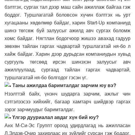
бэлтгэх, сургах тал дээр маш сайн ажиллаж байгаа гэж
боддог. Туршлагатай боловсон хүчин бэлтгэх нь урт
хугацааны хөдөлмөр байдаг, харин Start-Up компаниуд
шинэ төгсөж буй залуусыг ажилд авч сургах боломж
хомс байдаг. Нягтлан бодогчоор жишээ авахад гадуур
зөвхөн тайлан гаргах чадвартай туршлагатай ня-бо л
хайж байдаг. Харин дээр дурьдсан компаниудын хувьд
сургууль төгсөөд ирсэн шинэхэн залуусыг авч
ажиллуулаад, сургаад тайлан гаргах чадвартай,
туршлагатай ня-бо болгодог гэсэн үг.
Таны ажилдаа баримталдаг зарчим юу вэ?
Нээлттэй байх, үнэнч шударга зарчим, ажлыг чин
сэтгэлээсээ хийхийг, багаар хамтарч шийдвэр гаргах
зэрэг зарчмуудыг баримталдаг.
Үлгэр дууриалал авдаг хүн бий юу?
Анх М-Си-Эс Группт ороод удирдлагад нь ажилласан
Л.Элдэв-Очир захирлаас их зүйлийг сурсан гэж боддог.