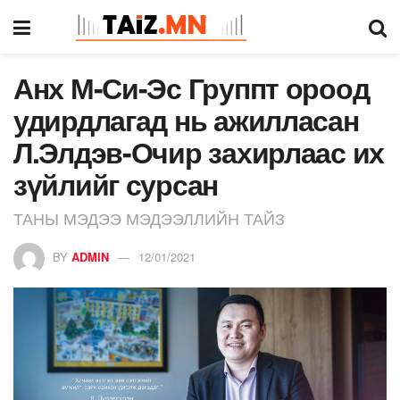
Анх М-Си-Эс Группт ороод
удирдлагад нь ажилласан
Л.Элдэв-Очир захирлаас их
зүйлийг сурсан
ТАНЫ МЭДЭЭ МЭДЭЭЛЛИЙН ТАЙЗ
BY
ADMIN
12/01/2021