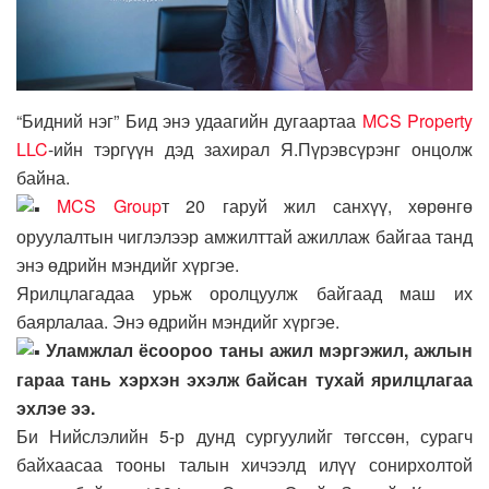
“Бидний нэг” Бид энэ удаагийн дугаартаа
MCS Property
LLC
-ийн тэргүүн дэд захирал Я.Пүрэвсүрэнг онцолж
байна.
MCS Group
т 20 гаруй жил санхүү, хөрөнгө
оруулалтын чиглэлээр амжилттай ажиллаж байгаа танд
энэ өдрийн мэндийг хүргэе.
Ярилцлагадаа урьж оролцуулж байгаад маш их
баярлалаа. Энэ өдрийн мэндийг хүргэе.
Уламжлал ёсоороо таны ажил мэргэжил, ажлын
гараа тань хэрхэн эхэлж байсан тухай ярилцлагаа
эхлэе ээ.
Би Нийслэлийн 5-р дунд сургуулийг төгссөн, сурагч
байхаасаа тооны талын хичээлд илүү сонирхолтой