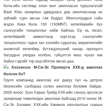
Кола-ийн системд олон жил ажилласан туршлагатай
Basil Kleu захирлын удирдлага дор ажилласнаар их
зүйлийг сурч авсан гэж боддог. Монголчуудын сайн
мэдэх Кока Кола 150 (150MNT) хөтөлбөрийн бүх
санхүүгийн тооцооллыг хийж байлаа. Ер нь төсөл,
хөтөлбөрийг амжилтанд хүргэхэд санхүүгийн
тооцооллоос гадна зах зээлийн судалгаа, маркетингийн
оновчтой хөтөлбөр, бүтээгдэхүүний чанар, оролцогч
багуудын уялдаа холбоо, гүйцэтгэл маш чухал юм
байна гэдгийг тэр үед ойлгож авсан даа.
Хэзээнээс М-Си-Эс Проперти ХХК-д ажиллах
болсон бэ?
Групп компанид ажиллах нэг давуу тал нь дотроо
бизнесийн салбараа солин ажиллах боломж байдаг.
2005 оноос Зүүн Хараа Трейд ХХК-ийн санхүү эрхэлсэн
захирлаар томилогдон ажиллаж байгаад 2010 оноос М-
Си-Эс Холдинг ХХК-ийн Хөрөнгө оруулалтын газрын