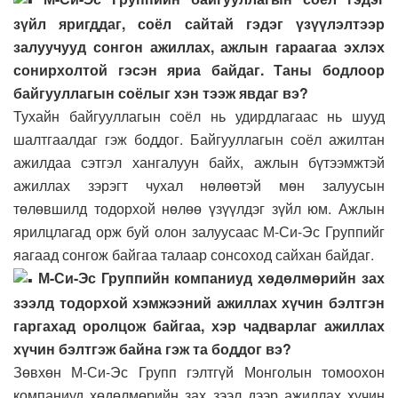
зүйл яригддаг, соёл сайтай гэдэг үзүүлэлтээр
залуучууд сонгон ажиллах, ажлын гараагаа эхлэх
сонирхолтой гэсэн яриа байдаг. Таны бодлоор
байгууллагын соёлыг хэн тээж явдаг вэ?
Тухайн байгууллагын соёл нь удирдлагаас нь шууд
шалтгаалдаг гэж боддог. Байгууллагын соёл ажилтан
ажилдаа сэтгэл хангалуун байх, ажлын бүтээмжтэй
ажиллах зэрэгт чухал нөлөөтэй мөн залуусын
төлөвшилд тодорхой нөлөө үзүүлдэг зүйл юм. Ажлын
ярилцлагад орж буй олон залуусаас М-Си-Эс Группийг
яагаад сонгож байгаа талаар сонсоход сайхан байдаг.
М-Си-Эс Группийн компаниуд хөдөлмөрийн зах
зээлд тодорхой хэмжээний ажиллах хүчин бэлтгэн
гаргахад оролцож байгаа, хэр чадварлаг ажиллах
хүчин бэлтгэж байна гэж та боддог вэ?
Зөвхөн М-Си-Эс Групп гэлтгүй Монголын томоохон
компаниуд хөдөлмөрийн зах зээл дээр ажиллах хүчин