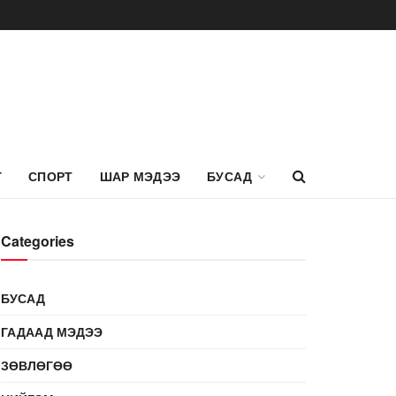
Г
СПОРТ
ШАР МЭДЭЭ
БУСАД
Categories
БУСАД
ГАДААД МЭДЭЭ
ЗӨВЛӨГӨӨ