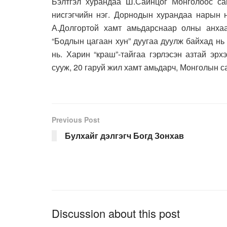
Бэлтгэл хурандаа Ш.Сайнцог Монголоос са
нисгэгчийн нэг. Дорнодын хурандаа нарын 
А.Долгортой хамт амьдарснаар олны анха
“Бодлын цагаан хун” дуугаа дуулж байхад нь
нь. Харин “краш”-тайгаа гэрлэсэн азтай эр
сууж, 20 гаруй жил хамт амьдарч, Монголын са
Previous Post
Булхайг дэлгэгч Богд Зонхав
Discussion about this post