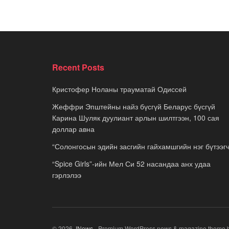
Recent Posts
Кристофер Ноланы трауматай Одиссей
Жеффри Эпштейны найз бүсгүй Беларус бүсгүй
Карина Шуляк дуулиант арлын шилтгээн, 100 сая
доллар авна
“Солонгосын эдийн засгийн гайхамшгийн нэг бүтээгч
“Spice Girls”-ийн Мел Си 52 насандаа анх удаа
гэрлэлээ
© 2026
JNews
- Premium WordPress news & magazine theme 