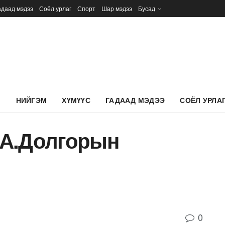
адаад мэдээ
Соёл урлаг
Спорт
Шар мэдээ
Бусад
Л
НИЙГЭМ
ХҮМҮҮС
ГАДААД МЭДЭЭ
СОЁЛ УРЛА
 А.Долгорын
0