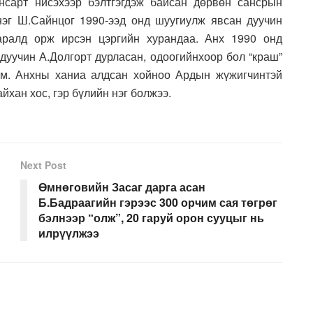
нсарт нисэхээр бэлтгэгдэж байсан дөрвөн сансрын
нэг Ш.Сайнцог 1990-ээд онд шуугиулж явсан дуучин
аралд орж ирсэн цэргийн хурандаа. Анх 1990 онд
 дуучин А.Долгорт дурласан, одоогийнхоор бол “краш”
хэм. Анхны ханиа алдсан хойноо Ардын жүжигчинтэй
йхан хос, гэр бүлийн нэг болжээ.
Next Post
Өмнөговийн Засаг дарга асан
Б.Бадраагийн гэрээс 300 орчим сая төгрөг
бэлнээр “олж”, 20 гаруй орон сууцыг нь
илрүүлжээ