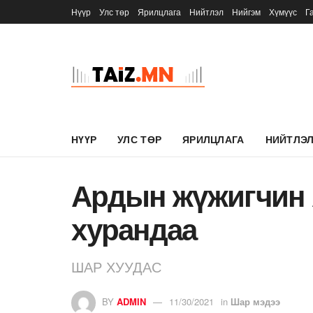
Нүүр
Улс төр
Ярилцлага
Нийтлэл
Нийгэм
Хүмүүс
Г
НҮҮР
УЛС ТӨР
ЯРИЛЦЛАГА
НИЙТЛЭ
Ардын жүжигчин
хурандаа
ШАР ХУУДАС
BY
ADMIN
11/30/2021
in
Шар мэдээ