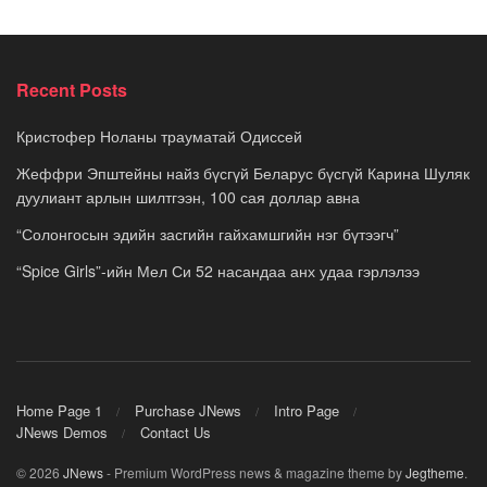
Recent Posts
Кристофер Ноланы трауматай Одиссей
Жеффри Эпштейны найз бүсгүй Беларус бүсгүй Карина Шуляк
дуулиант арлын шилтгээн, 100 сая доллар авна
“Солонгосын эдийн засгийн гайхамшгийн нэг бүтээгч”
“Spice Girls”-ийн Мел Си 52 насандаа анх удаа гэрлэлээ
Home Page 1
Purchase JNews
Intro Page
JNews Demos
Contact Us
© 2026
JNews
- Premium WordPress news & magazine theme by
Jegtheme
.