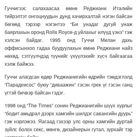
Гуччигээс салахаасаа өмнө Реджиани Италийн
тийрэлтэт онгоцнуудын дунд хачирхалтай нэгэн байсан
бөгөөд тэрээр нэгэнтээ “Би унадаг дугуй унаж
баярлахын оронд Rolls Royce-д уйлахыг илүүд үзнэ” гэж
хэлсэн байдаг. 1995 онд Гуччи Милан дахь
оффисынхоо гадаа буудуулахын өмнө Реджиани найз
нөхөд, сэтгүүлчдэд түүнийг үхүүлэхийг хүсч байгаагаа
хэлж байжээ.
Гуччи алагдсан өдөр Реджианигийн өдрийн тэмдэглэлд
“Парадеисос” буюу “диваажин” гэсэн грек үг гэсэн ганц
үгтэй бичвэр байсан гэдэг.
1998 онд “The Times” сонин Реджианигийн шүүх хурлыг
“бодит амьдрал дээрх хамгийн шилдэг савангийн дуурь”
гэж нэрлэжээ. Яагаад гэхээр улс орны хамгийн дуртай
зүйлс болох секс, мөнгө, дизайнерын гутал, зурхайг тэр