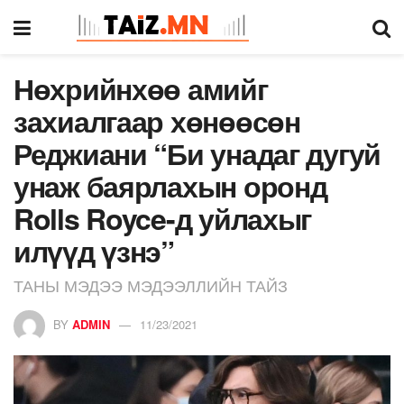
Нөхрийнхөө амийг
захиалгаар хөнөөсөн
Реджиани “Би унадаг дугуй
унаж баярлахын оронд
Rolls Royce-д уйлахыг
илүүд үзнэ”
ТАНЫ МЭДЭЭ МЭДЭЭЛЛИЙН ТАЙЗ
BY
ADMIN
11/23/2021