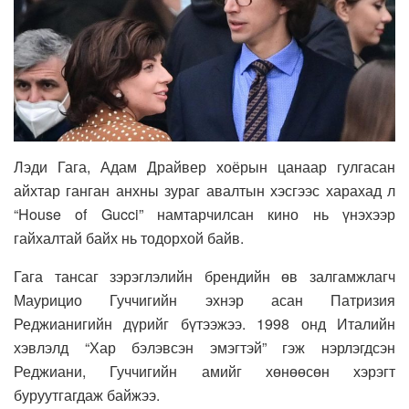
Лэди Гага, Адам Драйвер хоёрын цанаар гулгасан
айхтар ганган анхны зураг авалтын хэсгээс харахад л
“House of Gucci” намтарчилсан кино нь үнэхээр
гайхалтай байх нь тодорхой байв.
Гага тансаг зэрэглэлийн брендийн өв залгамжлагч
Маурицио Гуччигийн эхнэр асан Патризия
Реджианигийн дүрийг бүтээжээ. 1998 онд Италийн
хэвлэлд “Хар бэлэвсэн эмэгтэй” гэж нэрлэгдсэн
Реджиани, Гуччигийн амийг хөнөөсөн хэрэгт
буруутгагдаж байжээ.