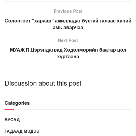
Previous Post
Солонгост “хараар” ажилладаг бүсгүй галаас хүний
амь аварчээ
Next Post
МУАЖ П.Цэрэндагвад Хөдөлмөрийн баатар цол
хүртээнэ
Discussion about this post
Categories
БУСАД
ГАДААД МЭДЭЭ