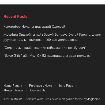
Recent Posts
Кристофер Ноланы трауматай Одиссей
Жеффри Эпштейны найз бүсгүй Беларус бүсгүй Карина Шуляк
дуулиант арлын шилтгээн, 100 сая доллар авна
“Солонгосын эдийн засгийн гайхамшгийн нэг бүтээгч”
“Spice Girls”-ийн Мел Си 52 насандаа анх удаа гэрлэлээ
Home Page 1
Purchase JNews
Intro Page
JNews Demos
Contact Us
© 2026
JNews
- Premium WordPress news & magazine theme by
Jegtheme
.