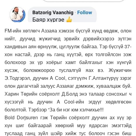
FM-ийн хөтлөгч Аззаяа хэмээх бүсгүй хүнд өвдөж, олон
нийт, дуучид жүжигчид эрвийх дэрвийхээрээ зүтгэн
хандивын аян өрнүүлж, цуглуулж байгаа. Тэр бүсгүй 37-
хон настай, дээр нь ганц хүүтэй, өрх толгойлсон ээж
болохоор эх үр хоёрыг хамт байлгахыг хэн хүнгүй
хүсэж, боломжоороо туслалгүй яах вэ. Жүжигчин
Э.Тодгэрэл, дуучин A Сool, сэтгүүлч Г.Алтантүрүү зэрэг
олон дагагчтай залуус Аззаяаг дэмжиж, хуваалцаж буй.
Харин Төрийн соёрхолт Д.Болд энэ талаар сонсохыг ч
хүсээгүй нь дуучин A Cool-ийн эгдүүг хөдөлгөсөн
бололтой. Тэрбээр “За би нэг юм хэлчихье!!!
Bold Dorjsuren гэж Төрийн соёрхолт дуучин ах хүү эр
хүн шиг байгаарай хөөрхий муу ядарсан эмэгтэйд
туслаад ганц зүйл шэйр хийж тус болооч гэсэн биш