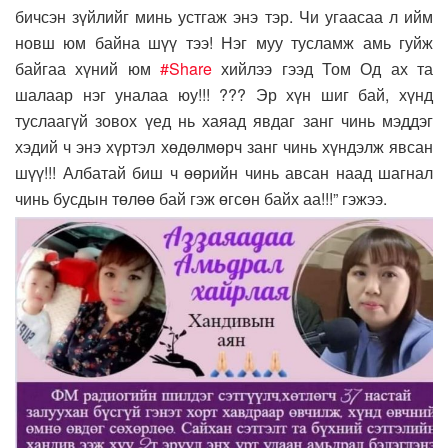
бичсэн зүйлийг минь устгаж энэ тэр. Чи угаасаа л ийм
новш юм байна шүү тээ! Нэг муу тусламж амь гуйж
байгаа хүний юм
#Share
хийлээ гээд Том Од ах та
шалаар нэг уналаа юу!!! ??? Эр хүн шиг бай, хүнд
туслаагүй зовох үед нь хаяад явдаг занг чинь мэддэг
хэдий ч энэ хүртэл хөдөлмөрч занг чинь хүндэлж явсан
шүү!!! Албатай биш ч өөрийн чинь авсан наад шагнал
чинь бусдын төлөө бай гэж өгсөн байх аа!!!” гэжээ.