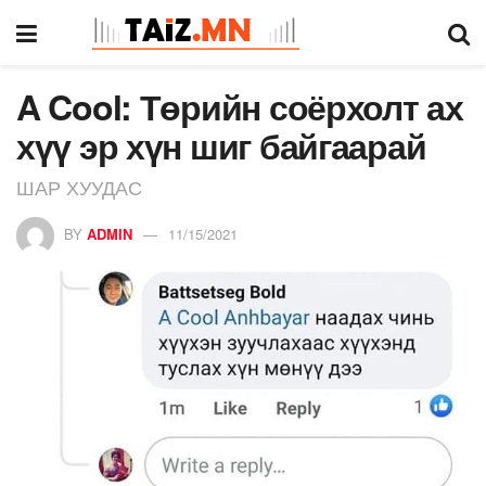
A Cool: Төрийн соёрхолт ах
хүү эр хүн шиг байгаарай
ШАР ХУУДАС
BY
ADMIN
11/15/2021