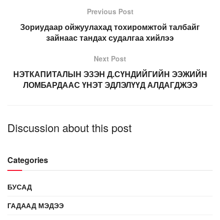
Previous Post
Зориудаар ойжуулахад тохиромжтой талбайг
зайнаас тандах судалгаа хийлээ
Next Post
НЭТКАПИТАЛЫН ЭЗЭН Д.СҮНДИЙГИЙН ЭЭЖИЙН
ЛОМБАРДААС ҮНЭТ ЭДЛЭЛҮҮД АЛДАГДЖЭЭ
Discussion about this post
Categories
БУСАД
ГАДААД МЭДЭЭ