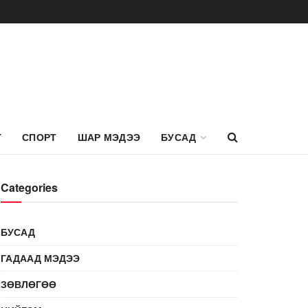
Г
СПОРТ
ШАР МЭДЭЭ
БУСАД
Categories
БУСАД
ГАДААД МЭДЭЭ
ЗӨВЛӨГӨӨ