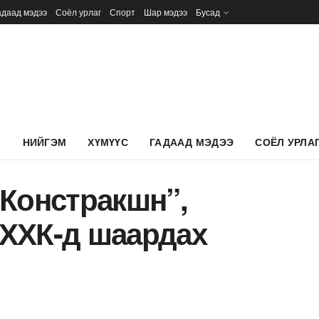
адаад мэдээ
Соёл урлаг
Спорт
Шар мэдээ
Бусад
Л
НИЙГЭМ
ХҮМҮҮС
ГАДААД МЭДЭЭ
СОЁЛ УРЛА
 Констракшн”,
ХХК-д шаардах