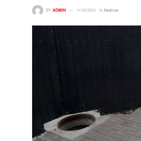
BY
ADMIN
11/03/2021
in
Нийгэм