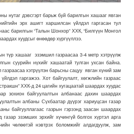
оны нутаг дэвсгэрт барьж буй барилгын хашааг явган
нийтийн эрх ашигт харшилсан үйлдэл гаргасан тул
наас барилгын “Талын Шонхор” ХХК, “Билгүүн Монгол
шаардах хуудсыг өнөөдөр хүргүүллээ.
ын түр хашааг эзэмшил газраасаа 3-4 метр хэтрүүлж
гын суурийн нүхийг хашаатай тулган ухсан байна.
 газраасаа хэтрүүлэн барьсны сацуу явган хүний зам
 үйлдэл гаргажээ. Хот байгуулалт, хөгжлийн газраас
стракшн” ХХК-д 24 цагийн хугацаатай шаардах хуудас
зар зохион байгуулалтын албанаас дахин шаардах
гуулалтын албаны Сүхбаатар дүүрэг хариуцсан газар
ааны байгууллагаас газрын гэрээнд заасан шаардах
д газар эзэмших эрхийг хүчингүй болгох хүртэл арга
чийн чөлөөтэй нэвтрэх боломжийг алдагдуулж, зам