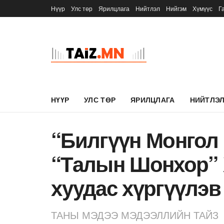
Нүүр
Улс төр
Ярилцлага
Нийтлэл
Нийгэм
Хүмүүс
Г
НҮҮР
УЛС ТӨР
ЯРИЛЦЛАГА
НИЙТЛЭ
“Билгүүн Монгол
“Талын Шонхор” 
хуудас хүргүүлэв
ТАНЫ МЭДЭЭ МЭДЭЭЛЛИЙН ТАЙЗ