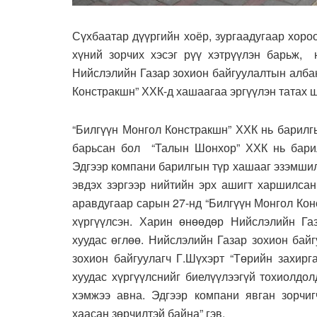
Сүхбаатар дүүргийн хоёр, зургаадугаар хоро
хүний зорчих хэсэг рүү хэтрүүлэн барьж, 
Нийслэлийн Газар зохион байгуулалтын алба
Констракшн” ХХК-д хашаагаа эргүүлэн татах 
“Билгүүн Монгол Констракшн” ХХК нь барилг
барьсан бол “Талын Шонхор” ХХК нь барил
Эдгээр компани барилгын түр хашааг эзэмшил
эвдэх зэргээр нийтийн эрх ашигт харшилсан
аравдугаар сарын 27-нд “Билгүүн Монгол Кон
хүргүүлсэн. Харин өнөөдөр Нийслэлийн Га
хуудас өглөө. Нийслэлийн Газар зохион бай
зохион байгуулагч Г.Шүхэрт “Төрийн захирг
хуудас хүргүүлснийг биелүүлээгүй тохиолдол
хэмжээ авна. Эдгээр компани явган зорчиг
хаасан зөрчилтэй байна” гэв.