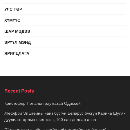
УЛС ТӨР
ХҮМҮҮС
ШАР МЭДЭЭ
ЭРҮҮЛ МЭНД
ЯРИЛЦЛАГА
Recent Posts
Кристофер Ноланы трауматай Одиссей
Жеффри Эпштейны найз бүсгүй Беларус бүсгүй Карина Шуляк
дуулиант арлын шилтгээн, 100 сая доллар авна
“Солонгосын эдийн засгийн гайхамшгийн нэг бүтээгч”