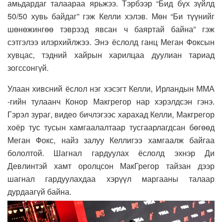
амьдардаг талаараа ярьжээ. Тэрбээр “Бид бүх зүйлд
50/50 хувь байдаг” гэж Келли хэлэв. Мөн “Би түүнийг
шөнөжингөө тэврээд явсан ч баяртай байна” гэж
сэтгэлээ илэрхийлжээ. Энэ ёслолд ганц Меган Фоксын
хувцас, тэдний хайрын харилцаа дуулиан тариад
зогссонгүй.
Улаан хивсний ёслол нэг хэсэгт Келли, Ирландын ММА
-гийн тулаанч Конор Макгрегор нар хэрэлдсэн гэнэ.
Гэрэл зураг, видео бичлэгээс харахад Келли, Макгрегор
хоёр тус тусын хамгаалалтаар тусгаарлагдсан бөгөөд
Меган Фокс, найз залуу Келлигээ хамгаалж байгаа
бололтой. Шагнал гардуулах ёслолд эхнэр Ди
Девлинтэй хамт оролцсон МакГрегор тайзан дээр
шагнал гардуулахдаа хэрүүл маргааны талаар
дурдаагүй байна.