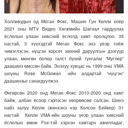
Холливудын од Меган Фокс, Машин Гун Келли хоёр
2021 оны MTV Видео Хөгжмийн Шагнал гардуулах
ёслолын улаан хивсний ёслолд хамт оролцлоо. 35
настай, 3 хүүхэдтэй Меган Фокс энэ үеэр гоёж
чимэглэсэн, нүцгэн корсет хөхний даруулгын дээгүүр
улаан, мөнгөн болор талст бүхий тунгалаг “Муглер”
даашинз өмссөн байв. Энэхүү хувцас нь 1999 оны VMA
шоуны Rose McGowan -ийн алдартай “нүцгэн”
даашинзыг санагдуулжээ.
Өнгөрсөн 2020 онд Меган Фокс 2010-2020 онд хамт
байж, албан ёсоор гэрлэсэн нөхрөөсөө салсан. Шинэ
найз залуу Келли (жинхэнэ нэр Колсон Бейкер) 31
настай. Келли VMA-ийн шоуны үеэр улаан хивсний
ёслолын өмнө Fox-тэй хэрхэн хамтарч ажилладаг,