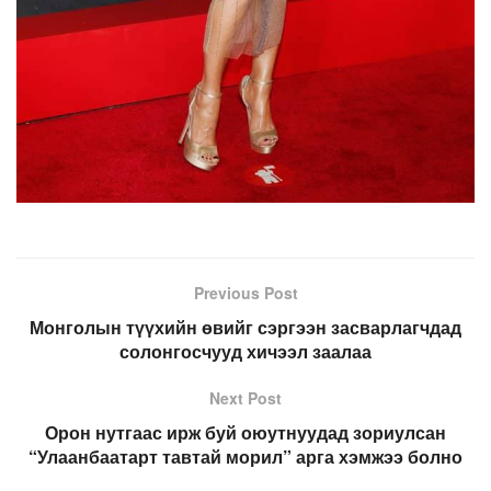
Previous Post
Монголын түүхийн өвийг сэргээн засварлагчдад
солонгосчууд хичээл заалаа
Next Post
Орон нутгаас ирж буй оюутнуудад зориулсан
“Улаанбаатарт тавтай морил” арга хэмжээ болно