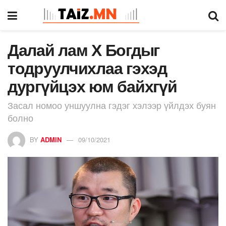
Далай лам Х Богдыг
тодруулчихлаа гэхэд
дургүйцэх юм байхгүй
Засал номоо уншуулна гэдэг хэлээр үйлдэх буян
болно
BY
ADMIN
09/10/2021