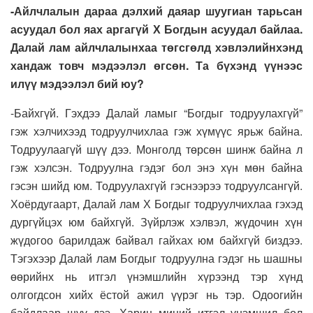
-Айлчлалын дараа дэлхий даяар шуугиан тарьсан
асуудал бол яах аргагүй Х Богдын асуудал байлаа.
Далай лам айлчлалынхаа төгсгөлд хэвлэлийнхэнд
хандаж товч мэдээлэл өгсөн. Та бүхэнд үүнээс
илүү мэдээлэл бий юу?
-Байхгүй. Гэхдээ Далай ламыг “Богдыг тодруулахгүй”
гэж хэлчихээд тодруулчихлаа гэж хүмүүс ярьж байна.
Тодруулаагүй шүү дээ. Монголд төрсөн шинж байна л
гэж хэлсэн. Тодруулна гэдэг бол энэ хүн мөн байна
гэсэн шийд юм. Тодруулахгүй гэснээрээ тодруулсангүй.
Хоёрдугаарт, Далай лам Х Богдыг тодруулчихлаа гэхэд
дургүйцэх юм байхгүй. Зүйрлэж хэлвэл, жүдочин хүн
жүдогоо барилдаж байвал гайхах юм байхгүй биздээ.
Тэгэхээр Далай лам Богдыг тодруулна гэдэг нь шашны
өөрийнх нь итгэл үнэмшлийн хүрээнд тэр хүнд
олгогдсон хийх ёстой ажил үүрэг нь тэр. Одоогийн
байдлаар шүү дээ. Харин миний итгэл үнэмшил бол