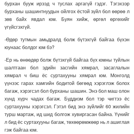
бурхан бууж ирээд ч туслах аргагүй гэдэг. Тэгэхээр
бурханы шашинтнуудын ойлгох ёстой зүйл бол өөрөө л
зөв байх явдал юм. Буян хийж, өргөл өргөхийг
үгүйсгэхгүй.
-Өдөр тутмын амьдралд болж бүтэхгүй байгаа бүхэн
юунаас болдог юм бэ?
-Ер нь өнөөдөр болж бүтэхгүй байгаа бүх юмны туйлын
шалтгаан бол эдийн засгийн хямрал, засаглалын
хямрал ч биш ёс суртахууны хямрал юм. Монголд
үүнээс гарах хамгийн бодитой бөгөөд хэрэглэж болох
багаж, хэрэгсэл бол бурханы шашин. Энэ бол маш олон
хүнд хүрч чадах багаж. Буддизм бол тэр чигтээ ёс
суртахууны хэрэгсэл. Гэтэл бид энэ зүйлийг 60 жилийн
турш мартаж, ид шид болгож хувиргасан байна. Үүнийг
л бид ёс суртахууны багаж, төхөөрөмжөөр нь л ашиглая
гэж байгаа юм.