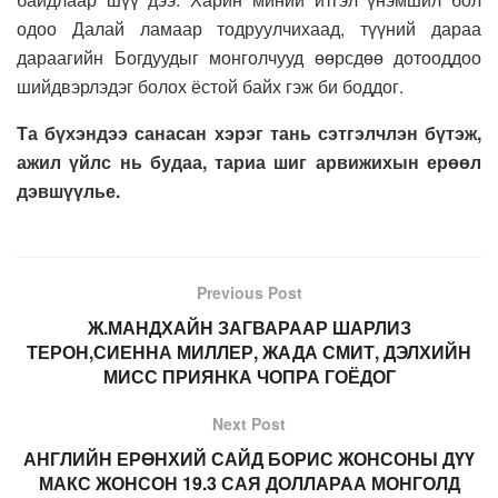
одоо Далай ламаар тодруулчихаад, түүний дараа
дараагийн Богдуудыг монголчууд өөрсдөө дотооддоо
шийдвэрлэдэг болох ёстой байх гэж би боддог.
Та бүх
эндээ
санасан хэрэг
та
нь сэтгэлчлэн бүтэж,
ажил
үйлс нь будаа, тариа шиг арвижихын ерөөл
дэвшүүлье
.
Previous Post
Ж.МАНДХАЙН ЗАГВАРААР ШАРЛИЗ
ТЕРОН,СИЕННА МИЛЛЕР, ЖАДА СМИТ, ДЭЛХИЙН
МИСС ПРИЯНКА ЧОПРА ГОЁДОГ
Next Post
АНГЛИЙН ЕРӨНХИЙ САЙД БОРИС ЖОНСОНЫ ДҮҮ
МАКС ЖОНСОН 19.3 САЯ ДОЛЛАРАА МОНГОЛД