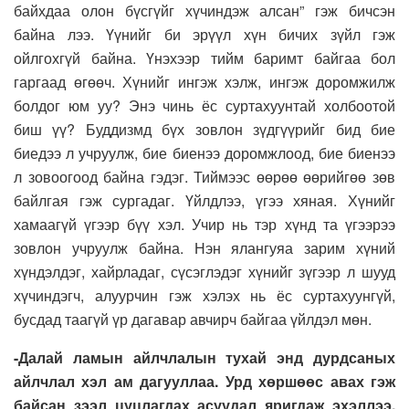
байхдаа олон бүсгүйг хүчиндэж алсан” гэж бичсэн
байна лээ. Үүнийг би эрүүл хүн бичих зүйл гэж
ойлгохгүй байна. Үнэхээр тийм баримт байгаа бол
гаргаад өгөөч. Хүнийг ингэж хэлж, ингэж доромжилж
болдог юм уу? Энэ чинь ёс суртахуунтай холбоотой
биш үү? Буддизмд бүх зовлон зүдгүүрийг бид бие
биедээ л учруулж, бие биенээ доромжлоод, бие биенээ
л зовоогоод байна гэдэг. Тиймээс өөрөө өөрийгөө зөв
байлгая гэж сургадаг. Үйлдлээ, үгээ хяная. Хүнийг
хамаагүй үгээр бүү хэл. Учир нь тэр хүнд та үгээрээ
зовлон учруулж байна. Нэн ялангуяа зарим хүний
хүндэлдэг, хайрладаг, сүсэглэдэг хүнийг зүгээр л шууд
хүчиндэгч, алуурчин гэж хэлэх нь ёс суртахуунгүй,
бусдад таагүй үр дагавар авчирч байгаа үйлдэл мөн.
-Далай ламын айлчлалын тухай энд дурдсаных
айлчлал хэл ам дагууллаа. Урд хөршөөс авах гэж
байсан зээл цуцлагдах асуудал яригдаж эхэллээ.