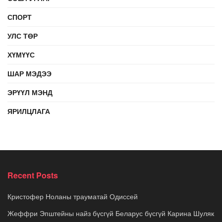
СПОРТ
УЛС ТӨР
ХҮМҮҮС
ШАР МЭДЭЭ
ЭРҮҮЛ МЭНД
ЯРИЛЦЛАГА
Recent Posts
Кристофер Ноланы трауматай Одиссей
Жеффри Эпштейны найз бүсгүй Беларус бүсгүй Карина Шуляк