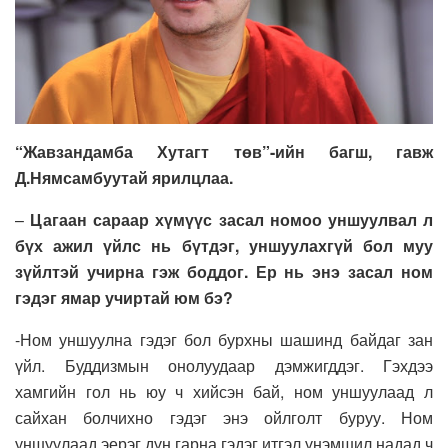
“Жавзандамба Хутагт төв”-ийн багш, гавж
Д.Нямсамбуутай ярилцлаа.
–
Цагаан сараар хүмүүс засал номоо
уншуулвал л
бүх ажил үйлс нь бүтдэг, уншуулахгүй бол муу
зүйлтэй учирна гэж боддог. Ер нь энэ засал ном
гэдэг ямар учиртай юм бэ?
-Ном уншуулна гэдэг бол бурхны шашинд байдаг зан
үйл. Буддизмын онолуудаар дэмжигддэг. Гэхдээ
хамгийн гол нь юу ч хийсэн бай, ном уншуулаад л
сайхан болчихно гэдэг энэ ойлголт буруу. Ном
уншуулаад эерэг дүн гарна гэдэг итгэл үнэмшил надад ч