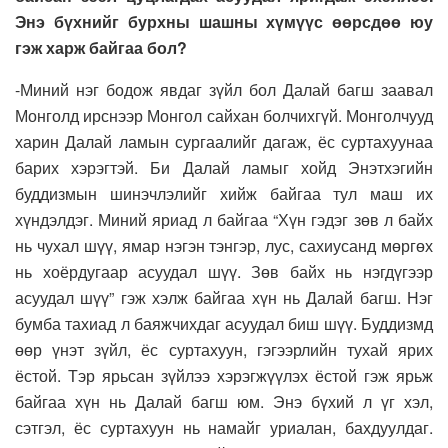
Энэ бүхнийг бурхны шашны хүмүүс өөрсдөө юу
гэж харж байгаа бол?
-Миний нэг бодож явдаг зүйл бол Далай багш заавал
Монголд ирснээр Монгол сайхан болчихгүй. Монголчууд
харин Далай ламын сургаалийг дагаж, ёс суртахуунаа
барих хэрэгтэй. Би Далай ламыг хойд Энэтхэгийн
буддизмын шинэчлэлийг хийж байгаа тул маш их
хүндэлдэг. Миний яриад л байгаа “Хүн гэдэг зөв л байх
нь чухал шүү, ямар нэгэн тэнгэр, лус, сахиусанд мөргөх
нь хоёрдугаар асуудал шүү. Зөв байх нь нэгдүгээр
асуудал шүү” гэж хэлж байгаа хүн нь Далай багш. Нэг
бумба тахиад л баяжчихдаг асуудал биш шүү. Буддизмд
өөр үнэт зүйл, ёс суртахуун, гэгээрлийн тухай ярих
ёстой. Тэр ярьсан зүйлээ хэрэгжүүлэх ёстой гэж ярьж
байгаа хүн нь Далай багш юм. Энэ бүхий л үг хэл,
сэтгэл, ёс суртахуун нь намайг уриалан, бахдуулдаг.