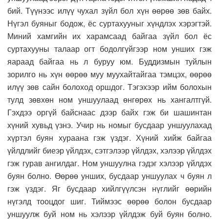
бий. Түүнээс илүү чухал зүйл бол хүн өөрөө зөв байх.
Нүгэл буяныг бодож, ёс суртахууныг хүндлэх хэрэгтэй.
Миний хамгийн их харамсаад байгаа зүйл бол ёс
суртахууны талаар огт бодолгүйгээр ном унших гэж
яараад байгаа нь л буруу юм. Буддизмын туйлын
зорилго нь хүн өөрөө муу муухайтайгаа тэмцэх, өөрөө
илүү зөв сайн болоход оршдог. Тэгэхээр ийм болохын
тулд зөвхөн ном уншуулаад өнгөрөх нь хангалтгүй.
Гэхдээ оргүй байснаас дээр байх гэж би шашинтан
хүний хувьд үзнэ. Учир нь номыг бусдаар уншуулахад
хүртэл буян хураана гэж үздэг. Хүний хийж байгаа
үйлдлийг биеэр үйлдэх, сэтгэлээр үйлдэх, хэлээр үйлдэх
гэж гурав ангилдаг. Ном уншуулна гэдэг хэлээр үйлдэх
буян болно. Өөрөө унших, бусдаар уншуулах ч буян л
гэж үздэг. Яг бусдаар хийлгүүлсэн нүглийг өөрийн
нүгэлд тооцдог шиг. Тиймээс өөрөө болон бусдаар
уншуулж буй ном нь хэлээр үйлдэж буй буян болно.