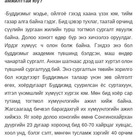
амжилттай юу?
-Буддизмыг мэдье, ойлгоё гэхэд хаана үзэх юм, тийм
газар алга байна гэдэг. Бид цэвэр тухлаг, таатай орчинд
сүүлийн зургаан жилийн турш тогтмол сургалт явуулж
байна. Долоо хоногт өдөр бүр энэ хичээлээ оруулдаг.
Ирдэг хүмүүс ч олон болж байна. Гэхдээ энэ бол
буддизмыг академик түвшинд бэлдсэн, маш өндөр
чанартай сургалт. Анхан шатнаас дээд шат хүртэл олон
түвшний сургалтууд бий. Энэ сургалтын төвийн зорилго
бол нэгдүгээрт Буддизмын талаар үнэн зөв ойлголт
өгөх, хоёрдугаарт Буддизмд суурилсан ёс суртахуун,
итгэл үнэмшлийг хүмүүст хүргэх юм. Мөн бид хоёр сар
тутамд тогтмол хүмүүнлэгийн ажил хийж байна.
Жагсаагаад бичвэл барагдахгүй их хүмүүнлэгийн ажил
хийжээ. Яг хоёр долоо хоногийн өмнө Сонгинохайрхан
дүүргийн 23 дугаар хороонд бид 60-70 хайрцаг хувцас,
хоол унд, бэлэг сэлт, мөнгөн тусламж зэргийг 40 орчим