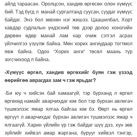
айлд тараасан. Оролцсон, хандив өргөсөн олон хүмүүс
бий. Тэд бүгд л манай сургалтанд суусан, суудаг хүмүүс
байдаг. Энэ бол зөвхөн нэг жишээ. Цаашилбал, Хорт
хавдар судлалын үндэсний төв дээр долоо хоногийн
дөрвөн өдөр манай лам нар очиж сэтгэл асрах
үйлчилгээ үзүүлж байна. Мөн хорих ангиудаар тогтмол
явж байна. Одоо “Хорих анги” төсөл маань түр
зогсчихоод л байна.
-Хүмүүс өргөл, хандив өргөхийг буян гэж үзээд
өөрийгөө аврагдах зам ч гэж ярьдаг?
-Би юу ч хийсэн бай хамаагүй, тэр бурханд л өргөл
өргөхөд намайг аварчихдаг юм бол тэр бурхан авлигач
түшмэлээс ямар ялгаа байгаа юм бэ. Өөрт нь өргөл
өргүүт л аварчихдаг бурхан авлигач түшмэлээс ямар ч
ялгаагүй. Харин үйлийн үр гэж байдаг шүү дээ, хүн зөв
зүйлийг хийвэл амар жаргана, бурууг хийвэл тэнгэр,