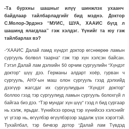
-Та бурхны шашныг илүү шинжлэх ухаанч
байдлаар тайлбарладгийг бид мэднэ. Доктор
С.Молор-Эрдэнэ “МУИС, ШУА, ХААИС бүгд л
шашинд ялагдлаа” гэж хэлдэг. Үүнийг та юу гэж
тайлбарлах вэ?
-“ХААИС Далай ламд хүндэт доктор өгснөөрөө ламын
сургууль болвол таарна” гэж тэр хүн хэлсэн байсан.
Гэтэл Далай лам дэлхийн 50 орчим сургуулийн “Хүндэт
доктор” шүү дээ. Германы алдарт хоёр, гурван ч
сургууль, АНУ-ын маш олон сургууль гээд дэлхийд
дээгүүр жагсдаг их сургуулиудын “Хүндэт доктор”
боллоо гээд тэр сургуулиуд ламын сургууль болохгүй л
байгаа биз дээ. “Тэр мундаг хүн шүү” гээд л бид сургаар
нь хэлж, ярьдаг. Үүнийхээ оронд тэр хүнийхээ хэлснийг
үг үгээр нь, өгүүлбэр өгүүлбэрээр задалж үзэх хэрэгтэй.
Тухайлбал, тэр бичвэр дотор “Далай лам Түвдэд