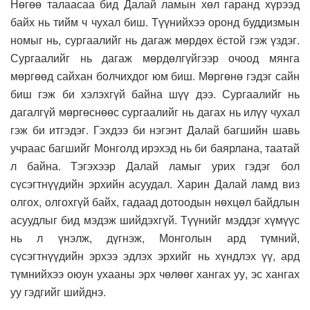
Нөгөө талаасаа бид Далай ламын хөл гаранд хүрээд
байх нь тийм ч чухал биш. Түүнийхээ оронд буддизмын
номыг нь, сургаалийг нь дагаж мөрдөх ёстой гэж үздэг.
Сургаалийг нь дагаж мөрдөлгүйгээр очоод мянга
мөргөөд сайхан болчихдог юм биш. Мөргөнө гэдэг сайн
биш гэж би хэлэхгүй байна шүү дээ. Сургаалийг нь
дагалгүй мөргөснөөс сургаалийг нь дагах нь илүү чухал
гэж би итгэдэг. Гэхдээ би нэгэнт Далай багшийн шавь
учраас багшийг Монголд ирэхэд нь би баярлана, таатай
л байна. Тэгэхээр Далай ламыг урих гэдэг бол
сүсэгтнүүдийн эрхийн асуудал. Харин Далай ламд виз
олгох, олгохгүй байх, гадаад дотоодын нөхцөл байдлын
асуудлыг бид мэдэж шийдэхгүй. Түүнийг мэддэг хүмүүс
нь л үнэлж, дүгнэж, Монголын ард түмний,
сүсэгтнүүдийн эрхээ эдлэх эрхийг нь хүндлэх үү, ард
түмнийхээ оюун ухааны эрх чөлөөг хангах уу, эс хангах
уу гэдгийг шийднэ.