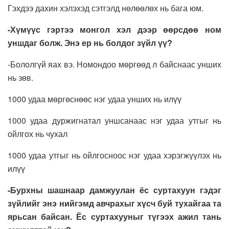
Гэхдээ дахин хэлэхэд сэтгэлд нөлөөлөх нь бага юм.
-Хүмүүс гэртээ монгол хэл дээр өөрсдөө ном
уншдаг болж. Энэ ер нь болдог зүйл үү?
-Бололгүй яах вэ. Номондоо мөргөөд л байснаас унших
нь зөв.
1000 удаа мөргөснөөс нэг удаа унших нь илүү
1000 удаа дуржигнатал уншсанаас нэг удаа утгыг нь
ойлгох нь чухал
1000 удаа утгыг нь ойлгосноос нэг удаа хэрэгжүүлэх нь
илүү
-Бурхны шашнаар дамжуулан ёс суртахуун гэдэг
зүйлийг энэ нийгэмд авчрахыг хүсч буй тухайгаа та
ярьсан байсан. Ёс суртахууныг түгээх ажил тань