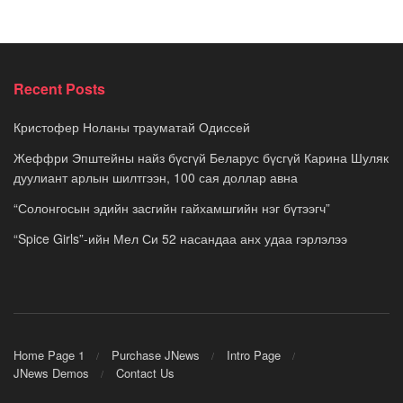
Recent Posts
Кристофер Ноланы трауматай Одиссей
Жеффри Эпштейны найз бүсгүй Беларус бүсгүй Карина Шуляк
дуулиант арлын шилтгээн, 100 сая доллар авна
“Солонгосын эдийн засгийн гайхамшгийн нэг бүтээгч”
“Spice Girls”-ийн Мел Си 52 насандаа анх удаа гэрлэлээ
Home Page 1
Purchase JNews
Intro Page
JNews Demos
Contact Us