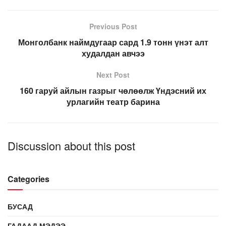
Previous Post
Монголбанк наймдугаар сард 1.9 тонн үнэт алт
худалдан авчээ
Next Post
160 гаруй айлын газрыг чөлөөлж Үндэсний их
урлагийн театр барина
Discussion about this post
Categories
БУСАД
ГАДААД МЭДЭЭ