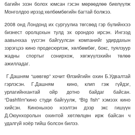
багийн эзэн болох юмсан гэсэн мөрөөдлөө биелүүлж
Монголдоо ирээд хөлбөмбөгийн багтай болжээ.
2008 онд Лондонд их сургуулиа төгсөөд гэр бүлийнхээ
бизнест оролцохын тулд эх орондоо ирсэн. Ингээд
аавынхаа үүсгэн байгуулсан компанийг удирдахын
зэрэгцээ кино продесюрлэж, хөлбөмбөг, бокс, туялзуур
жадны спортыг сонирхож, хөгжүүлэхийн төлөө
ажилладаг.
Г.Дашням “шөвгөр” хочит Өлзийгийн охин Б.Удвалтай
гэрлэсэн. Г.Дашням кино, клип гэж гүйдэг,
урлагийнхантай ойр дотно байдаг байсан.
“Dashfilm”кино студи байгуулж, “Big fish” хэмээх кино
хийсэн. Киноныхоо нээлтэн дээр экс гишүүн
Д.Оюунхоролын охинтой хөтлөлцөн ирж байсан ч
удалгүй хоёр тийш болсон билээ.