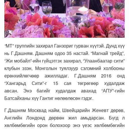
“
МТ” группийн захирал Ганзориг гурван хүүтэй. Дунд хүү
нь Г.Дашням. Дашням одоо 35 настай. “Магнай трейд”,
“Жи мобайл”-ийн гүйцэтгэх захирал, “Улаанбаатар сити”
клубын эзэн, Монголын туялзуур сэлэмний холбооны
ерөнхийлөгчөөр ажилладаг. Г.Дашням 2016 онд
“Хангарьд Сити”-г 15 сая төгрөгөөр худалдаж
авсан. Энэ багийг худалдаж авахад “АПУ”-гийн
Батсайханы хүү Гантиг нөлөөлөсөн гэдэг.
Г.Дашням Москвад найм, Швейцарийн Женевт дөрөв,
Английн Лондонд дөрвөн жил амьдарсан. Бүгд л
хөлбөмбөгийн орон болохоор энэ үеэс хөлбөмбөгийн