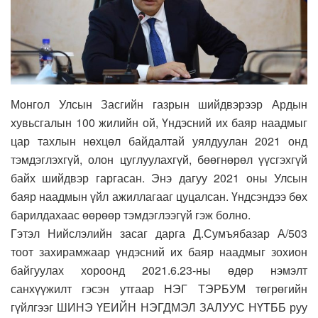
Монгол Улсын Засгийн газрын шийдвэрээр Ардын
хувьсгалын 100 жилийн ой, Үндэсний их баяр наадмыг
цар тахлын нөхцөл байдалтай уялдуулан 2021 онд
тэмдэглэхгүй, олон цуглуулахгүй, бөөгнөрөл үүсгэхгүй
байх шийдвэр гаргасан. Энэ дагуу 2021 оны Улсын
баяр наадмын үйл ажиллагааг цуцалсан. Үндсэндээ бөх
барилдахаас өөрөөр тэмдэглээгүй гэж болно.
Гэтэл Нийслэлийн засаг дарга Д.Сумъябазар А/503
тоот захирамжаар үндэсний их баяр наадмыг зохион
байгуулах хороонд 2021.6.23-ны өдөр нэмэлт
санхүүжилт гэсэн утгаар НЭГ ТЭРБУМ төгрөгийн
гүйлгээг ШИНЭ ҮЕИЙН НЭГДМЭЛ ЗАЛУУС НҮТББ руу