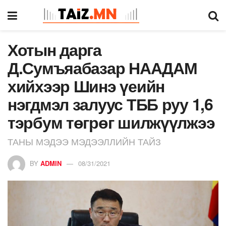
Хотын дарга
Д.Сумъяабазар НААДАМ
хийхээр Шинэ үеийн
нэгдмэл залуус ТББ руу 1,6
тэрбум төгрөг шилжүүлжээ
ТАНЫ МЭДЭЭ МЭДЭЭЛЛИЙН ТАЙЗ
BY
ADMIN
08/31/2021