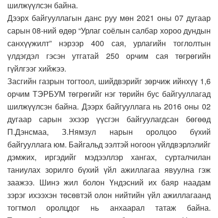
шилжүүлсэн байна.
Дээрх байгууллагын данс руу мөн 2021 оны 07 дугаар
сарын 08-ний өдөр “Урлаг соёлын салбар хороо дундын
санхүүжилт” нэрээр 400 сая, урлагийн тоглолтын
үлдэгдэл гэсэн утгатай 250 орчим сая төгрөгийн
гүйлгээг хийжээ.
Засгийн газрын тогтоол, шийдвэрийг зөрчиж ийнхүү 1,6
орчим ТЭРБУМ төгрөгийг нэг төрийн бус байгууллагад
шилжүүлсэн байна. Дээрх байгууллага нь 2016 оны 02
дугаар сарын эхээр үүсгэн байгуулагдсан бөгөөд
П.Дэнсмаа, З.Нямзул нарын оролцоо бүхий
байгууллага юм. Байгальд ээлтэй ногоон үйлдвэрлэлийг
дэмжих, иргэдийг мэдээллэр хангах, сурталчилан
таниулах зорилго бүхий үйл ажиллагаа явуулна гэж
заажээ. Шинэ жил болон Үндэсний их баяр наадам
зэрэг ихээхэн төсөвтэй олон нийтийн үйл ажиллагаанд
тогтмол оролцдог нь анхаарал татаж байна.