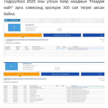
Тодруулбал 2020 оны улсын баяр наадмын “Наадам
найт” арга хэмжээнд оролцож 300 сая төгрөг авсан
байна.