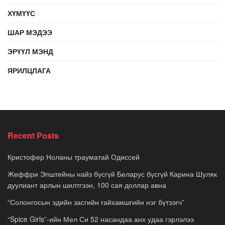
ХҮМҮҮС
ШАР МЭДЭЭ
ЭРҮҮЛ МЭНД
ЯРИЛЦЛАГА
Recent Posts
Кристофер Ноланы трауматай Одиссей
Жеффри Эпштейны найз бүсгүй Беларус бүсгүй Карина Шуляк
дуулиант арлын шилтгээн, 100 сая доллар авна
“Солонгосын эдийн засгийн гайхамшгийн нэг бүтээгч”
“Spice Girls”-ийн Мел Си 52 насандаа анх удаа гэрлэлээ