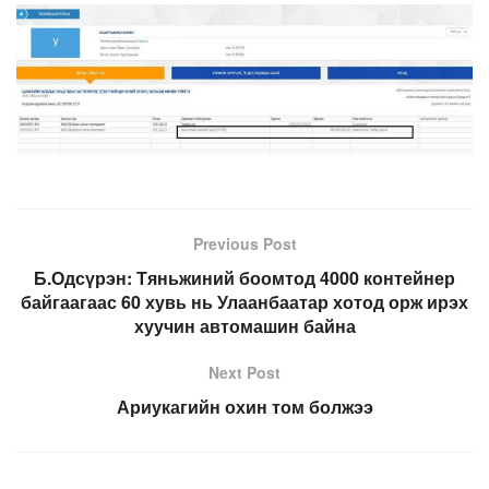
Previous Post
Б.Одсүрэн: Тяньжиний боомтод 4000 контейнер
байгаагаас 60 хувь нь Улаанбаатар хотод орж ирэх
хуучин автомашин байна
Next Post
Ариукагийн охин том болжээ