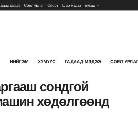
адаад мэдээ
Соёл урлаг
Спорт
Шар мэдээ
Бусад
Л
НИЙГЭМ
ХҮМҮҮС
ГАДААД МЭДЭЭ
СОЁЛ УРЛА
аргааш сондгой
 машин хөдөлгөөнд