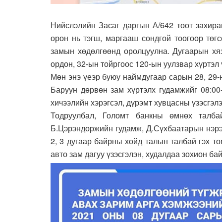
Нийслэлийн Засаг даргын А/642 тоот захир
орон нь тэгш, маргааш сондгой тоогоор төгс
замын хөдөлгөөнд оролцуулна. Дугаарын хя
ордон, 32-ын тойргоос 120-ын уулзвар хүртэл
Мөн энэ үеэр буюу наймдугаар сарын 28, 29
Баруун дөрвөн зам хүртэлх гудамжийг 08:00
хичээлийн хэрэгсэл, дүрэмт хувцасны үзэсгэл
Тодруулбал, Голомт банкны өмнөх талба
Б.Цэрэндоржийн гудамж, Д.Сүхбаатарын нэрэ
2, 3 дугаар байрны хойд талын талбай гэх 
авто зам дагуу үзэсгэлэн, худалдаа зохион ба