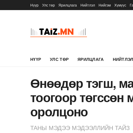
Нүүр
Улс төр
Ярилцлага
Нийтлэл
Нийгэм
Хүмүүс
Г
НҮҮР
УЛС ТӨР
ЯРИЛЦЛАГА
НИЙТЛЭ
Өнөөдөр тэгш, м
тоогоор төгссөн
оролцоно
ТАНЫ МЭДЭЭ МЭДЭЭЛЛИЙН ТАЙЗ