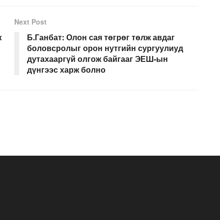
Next Post
ж
Б.Ганбат: Олон сая төгрөг төлж авдаг
боловсролыг орон нутгийн сургуулиуд
дутахааргүй олгож байгааг ЭЕШ-ын
дүнгээс харж болно