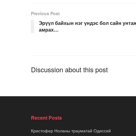
Previous Post
Эрүүл байхын нэг үндэс бол сайн унта
амрах…
Discussion about this post
Recent Posts
Кристофер Ноланы трауматай Одиссей