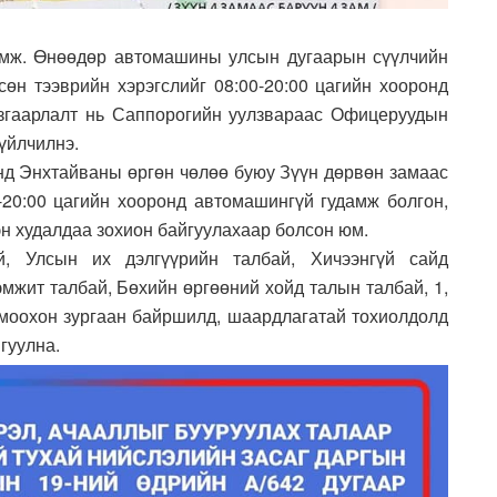
амж. Өнөөдөр автомашины улсын дугаарын сүүлчийн
сөн тээврийн хэрэгслийг 08:00-20:00 цагийн хооронд
згаарлалт нь Саппорогийн уулзвараас Офицеруудын
 үйлчилнэ.
-нд Энхтайваны өргөн чөлөө буюу Зүүн дөрвөн замаас
-20:00 цагийн хооронд автомашингүй гудамж болгон,
эн худалдаа зохион байгуулахаар болсон юм.
й, Улсын их дэлгүүрийн талбай, Хичээнгүй сайд
мжит талбай, Бөхийн өргөөний хойд талын талбай, 1,
томоохон зургаан байршилд, шаардлагатай тохиолдолд
йгуулна.