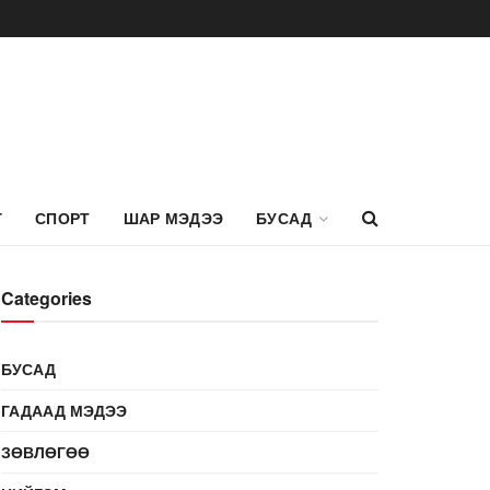
Г
СПОРТ
ШАР МЭДЭЭ
БУСАД
Categories
БУСАД
ГАДААД МЭДЭЭ
ЗӨВЛӨГӨӨ