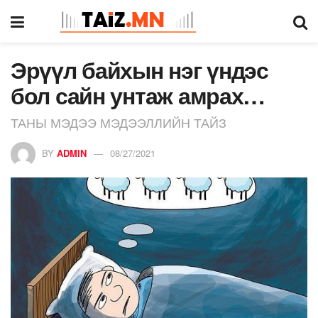
Эрүүл байхын нэг үндэс
бол сайн унтаж амрах…
ТАНЫ МЭДЭЭ МЭДЭЭЛЛИЙН ТАЙЗ
BY
ADMIN
08/27/2021