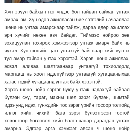
Хүн эрүүл байхын нэг үндэс бол тайван сайхан унтаж
амрах юм. Хүн өдөр ажилласан бие сэтгэлийн ачааллаа
шөнө нь унтаж амарснаар тайлж, дараа өдөр ажиллах
эрч хүчийг нөхөн авч байдаг. Тиймээс нойроо зөв
зохицуулан тохирох хэмжээгээр унтаж амарч байх нь
чухал. Хүн шөнийн цагт унтахгүй байснаар хийг үүсгэх
тул амар тайван унтах хэрэгтэй. Хэрэв шөнө ажиллах,
эсвэл аливаа шалтгаанаар унтаагүй тохиолдолд
маргааш нь хоол идэлгүйгээр унтаагүй хугацааныхаа
хагас төдий хугацаанд унтаж байх хэрэгтэй.
Хэрэв шөнө нойр сэргэг буюу унтаж чадахгүй байвал
бүлээн сүү, тараг, махны шөл зэрэг бүлээн, шимтэй
идээ унд идэх, гүнждийн тос зэрэг үрийн тосоор толгойд
иллэг хийн, чихийг бага зэрэг бүлээтгэсэн тостой
хөвөнгөөр бөглөвөл хийн бэлгэ чанар дарагдан унтаж
амарна. Эдгээр арга хэмжээг авсан ч шөнө нойр