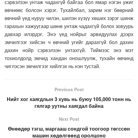
сэрвэлзэн унтаж чадахгүй байгаа бол ямар нэгэн ужиг
өвчнөөс болсон хэрэг. Тухайлбал, зарим нэг бөөрний
өвчний үед нуруу чилэн, шилэн хүзүү хөших зэрэг шинж
гарахын хажуугаар шөнө унтаж чадахгүй болох зовуурь
давхар илэрдэг. Энэ үед нойрыг арвидуулах дээрх
эмчилгээг хийсэн ч өвчний угийг дарахгүй бол дахин
дахин нойр сэрвэлзэн унтахгүй. Тиймээс энэ мэт
тохиолдолд эмчид хандан оношлуулж, тухайн өвчинд
чиглэсэн эмчилгээг хийлгэх нь нэн тустай.
Previous Post
Нийт хог хаягдлын 3 хувь нь буюу 105,000 тонн нь
гялгар уутны хаягдал байна
Next Post
Өнөөдөр тэгш, маргааш сондгой тоогоор төгссөн
машин хөдөлгөөнд оролцоно