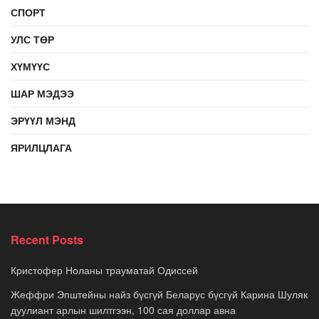
СПОРТ
УЛС ТӨР
ХҮМҮҮС
ШАР МЭДЭЭ
ЭРҮҮЛ МЭНД
ЯРИЛЦЛАГА
Recent Posts
Кристофер Ноланы трауматай Одиссей
Жеффри Эпштейны найз бүсгүй Беларус бүсгүй Карина Шуляк
дуулиант арлын шилтгээн, 100 сая доллар авна