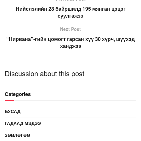
Нийслэлийн 28 байршилд 195 мянган цэцэг
суулгажээ
Next Post
“Нирвана”-гийн цомогт гарсан хүү 30 хүрч, шүүхэд
ханджээ
Discussion about this post
Categories
БУСАД
ГАДААД МЭДЭЭ
ЗӨВЛӨГӨӨ