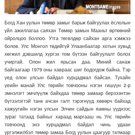
Богд Хан уулын төмөр замыг барьж байгуулах ёслолын
үйл ажиллагаа саяхан Төмөр замын Мааньт өртөөний
ойролцоо боллоо. Утга төгөлдөр сайхан арга хэмжээ
болов. Улс Монгол төдийгүй Улаанбаатар хотын хувьд
хөгжил дэвшилд хүргэх том бүтээн байгуулалт болох
учиртай. Олон жил ярьсан даа. Миний санаж
байгаагаар 1979 оны хавраас шиг бодогдож байна. Тэр
үед олон улсын байдал хурцадмал байсан. Тухайн
үеийн манай Улс төрийн товчооны нэгэн гишүүн 2-р
эмнэлэгт эмчлүүлж байхдаа төмөр замаар берзээнтэн
бүтээлэгтэй танк ачсан галт тэрэгнүүд хөвөрч байхад
хажуугийн нэгэн улсын Элчин сайдын яамны үүднээс
зураг татаад байхыг хараад маргааш нь Улс төрийн
товчоонд энэ хурцадмал байдал чинь удаан
үргэлжилбэл төмөр замаа Богд уулын цаагуур татмаар