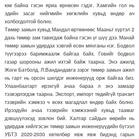
юм байна гэсэн яриа өрнөсөн гэдэг. Хамгийн гол нь
эдийн засаг нийгмийн хөгжлийн хувьд өндөр ач
холбогдолтой болно.
Төмөр замын хувьд Мандал өртөөнөөс Мааньт хүртэл 2
дахь төмөр зам тавигдаж байна гэсэн үг шүү дээ. Манай
төмөр замын удирдах хэвгий есөн мянганы нэг. Бодвол
түүгээрээ баримжаалж байгаа байх. Говийг бодвол
газар шорооны ажил ихтэй байж таарна. Энэ ажилд
Жоги Батболд, Л.Вандандавга зэрэг төмөр замын ажил
нь гарт нь орсон шилдэг инженерүүд орж байгаа биз.
Улаанбаатарт ирэхгүй ачаа бараа л энэ замаар
тээвэрлэгдэж таарна. Экспорт, импорт төдийгүй транзит
тээврийн хэмжээ ч өсөх магадлал өндөр байх болно.
Ирээдүйн ачаа тээврийн хэмжээний хувьд таамаг
дэвшүүлэхэд зовлон бий. Халтар сайдын өөрийн нь
удирдаж хийлгэсэн төмөр замын инженерүүдийн бүтээл
УБТЗ 2020-2030 хөтөлбөр явж явж бидэнд гарын