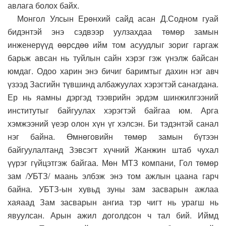
авлага болох байх.
Монгол Улсын Ерөнхий сайд асан Д.Содном гуай
бидэнтэй энэ сэдвээр уулзахдаа төмөр замын
инженерүүд өөрсдөө ийм том асуудлыг зориг гаргаж
барьж авсан нь туйлын сайн хэрэг гэж үнэлж байсан
юмдаг. Одоо харин энэ бичиг баримтыг дахин нэг авч
үзээд Засгийн түвшинд албажуулах хэрэгтэй санагдана.
Ер нь яамны дэргэд тээврийн эрдэм шинжилгээний
институтыг байгуулах хэрэгтэй байгаа юм. Арга
хэмжээний үеэр олон хүн үг хэлсэн. Би тэдэнтэй санал
нэг байна. Өмнөговийн төмөр замын бүтээн
байгуулалтанд Зэвсэгт хүчний Жанжин штаб чухал
үүрэг гүйцэтгэж байгаа. Мөн МТЗ компани, Гол төмөр
зам /УБТЗ/ маань элбэж энэ том ажлын цаана гарч
байна. УБТЗ-ын хувьд зуны зам засварын ажлаа
хаяаад Зам засварын ангиа тэр чигт нь урагш нь
явуулсан. Арын ажил доголдсон ч тал бий. Иймд