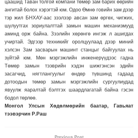
цаашид Таван толгой компани төмөр зам барих өөрийн
ангитай болох хэрэгтэй юм. Одоо Өмнө говийн зам дээр
тэр жил БНХАУ-аас зээлээр авсан зам өргөх, чигжих,
шулуутгах зориулалттай замын машин механизмууд
аминд орж байна. Зээлийн хөрөнгө ингэж л ашигдах
учиртай. Эдгээр техникийг оролцуулаад дээр миний
хэлсэн Зам засварын машинт станцыг байгуулах нь
зүйтэй юм. Мөн мэргэжлийн инженерүүдээс гадна
Төмөр замын тээврийн хэдэн шижгэнсэн эдийн
засагчид, нягтлангуулыг өндөр түвшинд гадаад
дотоодын төмөр замын мэргэжлийн сургуулиудад
явуулж яаралтай бэлтгэх шаардлагатай байна гэсэн
бодол төрлөө.
Монгол Улсын Хөдөлмөрийн баатар, Гавьяат
тээвэрчин Р.Раш
Previous Post