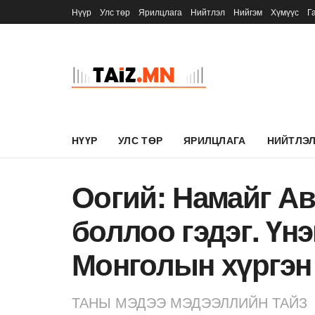
Нүүр
Улс төр
Ярилцлага
Нийтлэл
Нийгэм
Хүмүүс
Г
НҮҮР
УЛС ТӨР
ЯРИЛЦЛАГА
НИЙТЛЭ
Оогий: Намайг Ав
боллоо гэдэг. Үн
Монголын хүргэн
ТАНЫ МЭДЭЭ МЭДЭЭЛЛИЙН ТАЙЗ