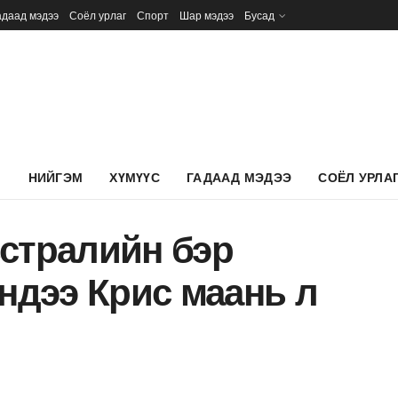
адаад мэдээ
Соёл урлаг
Спорт
Шар мэдээ
Бусад
Л
НИЙГЭМ
ХҮМҮҮС
ГАДААД МЭДЭЭ
СОЁЛ УРЛА
стралийн бэр
эндээ Крис маань л