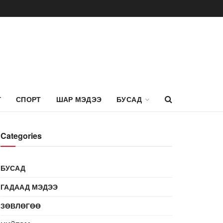
Г
СПОРТ
ШАР МЭДЭЭ
БУСАД
Categories
БУСАД
ГАДААД МЭДЭЭ
ЗӨВЛӨГӨӨ