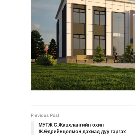
Previous Post
МУГЖ С.Жавхлангийн охин
Ж.Өдрийнцолмон дахиад дуу гаргах