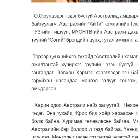
О.Оюунцэцэг гэдэг бүсгүй Австралид амьдарч, “
байгуулагч, Австралийн “АйТи” компанийн 
ТУЗ-ийн гишүүн, МҮОНТВ-ийн Австрали дах
түүний “Оогий” брэндийн цүнх, гутал амжилтта
Тэрээр цүнхнийхээ тухайд “Австралийн хамаг 
ажилтантай хүчирхэг групийн эзэн бүсгүй 
гангардаг. Зөвхөн Хэрмэс хэрэглэдэг эгч б
гаруйхан насандаа монгол залууг сонгож
амьдарсан.
Харин одоо Австрали найз залуутай. Нөхрөө 
гэдэг. Энэ тухайд “Крис бид хоёр хараахан г
болж байна. Хуримаа төлөвлөсөн байгаа. Ма
Австралийн бэр боллоо л гээд байгаа. Үнэ
шүү дээ. Монголыг гэсэн сэтгэлтэй, элэгтэй 