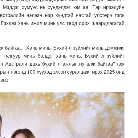
г. Мэддэг хүмүүс нь хүндэлдэг юм аа. Тэр ирээдүйн
Австралийн нэлээн нэр хүндтэй настай улстөрч тэгж
. Гэхдээ хань ижил минь улс төрд орох шаардлагатай
ж байгаа. “Хань минь. Бүхий л зүйлийг минь дэмжиж,
г тулгуур минь болдог хань минь. Бүхий л зүйлийг
н Австрали дахь бүхий л ажлыг нугалж байгаа” гэж
арын нэгэнд 100 хүүхэд элсэн суралцаж, ирэх 2025 онд
энэ.