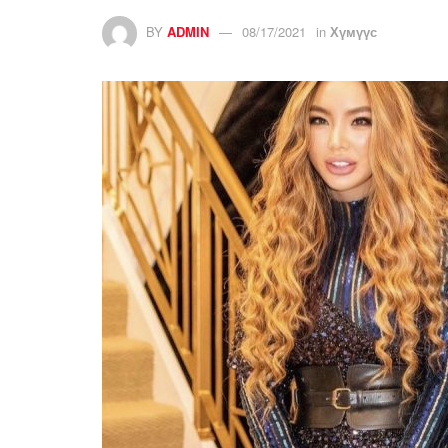
BY
ADMIN
08/17/2021
in
Хүмүүс