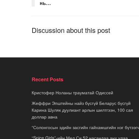
нь…
Discussion about this post
Recent Posts
Кристофер Ноланы трауматай Одиссей
Жеффри Эпштейны найз бүсгүй Беларус бүсгүй
Карина Шуляк дуулиант арлын шилтгээн, 100 сая
доллар авна
“Солонгосын эдийн засгийн гайхамшгийн нэг бүтээгч
“Spice Girls”-ийн Мел Си 52 насандаа анх удаа