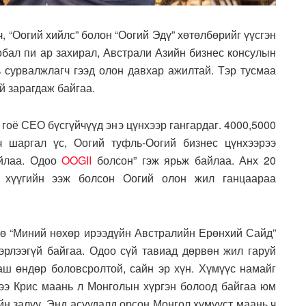
Оогий хийлс” болон “Оогий Эдү” хөтөлбөрийг үүсгэн
Глобал пи ар захирал, Австрали Азийн бизнес консулын
ь сурвалжлагч гээд олон давхар ажилтай. Тэр тусмаа
й зарагдаж байгаа.
гоё СЕО бүсгүйчүүд энэ цүнхээр гангардаг. 4000,5000
ч шаргал үс, Оогий туфль-Оогий бизнес цүнхээрээ
айлаа. Одоо
OOGII
болсон” гэж ярьж байлаа. Анх 20
, хүүгийн ээж болсон Оогий олон жил ганцаараа
“Миний нөхөр ирээдүйн Австралийн Ерөнхий Сайд”
эрлээгүй байгаа. Одоо сүй тавиад дөрвөн жил гаруй
ш өндөр боловсролтой, сайн эр хүн. Хүмүүс намайг
ндээ Крис маань л Монголын хүргэн болоод байгаа юм
сайн залуу. Энд асуудалд орсон Монгол хүмүүст маань ч