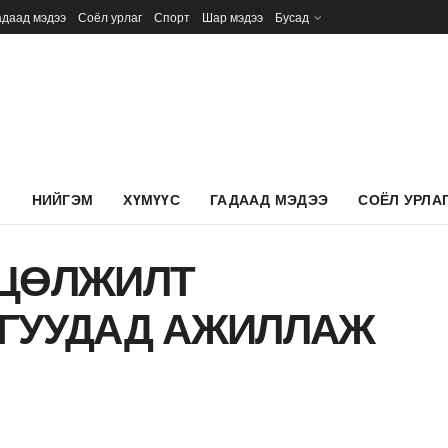
адаад мэдээ
Соёл урлаг
Спорт
Шар мэдээ
Бусад
Л
НИЙГЭМ
ХҮМҮҮС
ГАДААД МЭДЭЭ
СОЁЛ УРЛА
 ЦӨЛЖИЛТ
МГУУДАД АЖИЛЛАЖ