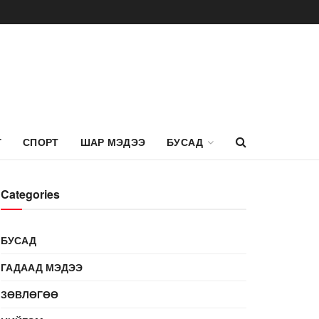
Г
СПОРТ
ШАР МЭДЭЭ
БУСАД
Categories
БУСАД
ГАДААД МЭДЭЭ
ЗӨВЛӨГӨӨ