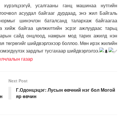
 хүрэлцээгүй, усалгааны ганц машинаа нутгийн
 тоочвол асуудал байгааг дурдаад, энэ жил Байгаль
нормыг шинэчлэн баталсанд талархаж байгаагаа
а хийж байгаа цөлжилтийн эсрэг ажлуудаас тарьц
лбарын сайд онцлоод, намрын мод тарих ажилд нэн
ая төгрөгийг шийдвэрлэхээр боллоо. Мөн ирэх жилийн
 нэмэгдүүлэх зардлыг тусгахаар шийдвэрлэлээ.
улчлалын газар
Next Post
Г.Одонцэцэг: Лусын өвчний нэг бол Могой
ан
яр өвчин