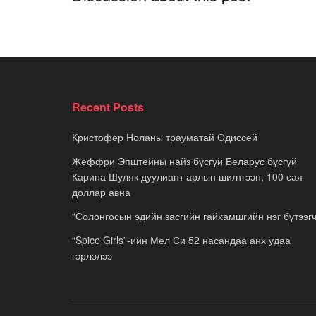
Recent Posts
Кристофер Ноланы трауматай Одиссей
Жеффри Эпштейны найз бүсгүй Беларус бүсгүй
Карина Шуляк дуулиант арлын шилтгээн, 100 сая
доллар авна
“Солонгосын эдийн засгийн гайхамшгийн нэг бүтээгч
“Spice Girls”-ийн Мел Си 52 насандаа анх удаа
гэрлэлээ