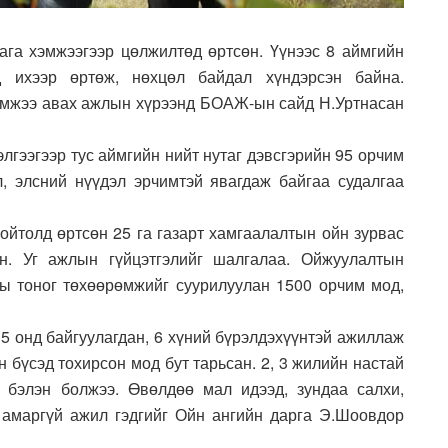
бага хэмжээгээр цөлжилтөд өртсөн. Үүнээс 8 аймгийн
д ихээр өртөж, нөхцөл байдал хүндэрсэн байна.
эмжээ авах ажлын хүрээнд БОАЖ-ын сайд Н.Уртнасан
лгээгээр тус аймгийн нийт нутаг дэвсгэрийн 95 орчим
, элсний нүүдэл эрчимтэй явагдаж байгаа судалгаа
ойтолд өртсөн 25 га газарт хамгаалалтын ойн зурвас
эн. Уг ажлын гүйцэтгэлийг шалгалаа. Ойжуулалтын
ы тоног төхөөрөмжийг суурилуулан 1500 орчим мод,
5 онд байгуулагдан, 6 хүний бүрэлдэхүүнтэй ажиллаж
н бүсэд тохирсон мод бут тарьсан. 2, 3 жилийн настай
 бэлэн болжээ. Өвөлдөө мал идээд, зундаа салхи,
х амаргүй ажил гэдгийг Ойн ангийн дарга Э.Шоовдор