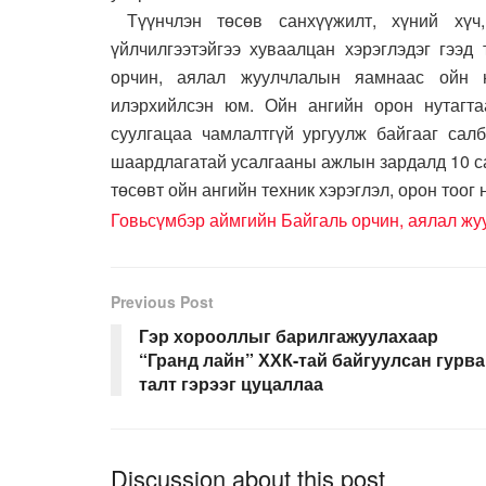
Түүнчлэн төсөв санхүүжилт, хүний хүч,
үйлчилгээтэйгээ хуваалцан хэрэглэдэг гээд
орчин, аялал жуулчлалын яамнаас ойн 
илэрхийлсэн юм. Ойн ангийн орон нутагта
суулгацаа чамлалтгүй ургуулж байгааг са
шаардлагатай усалгааны ажлын зардалд 10 с
төсөвт ойн ангийн техник хэрэглэл, орон тоог
Говьсүмбэр аймгийн Байгаль орчин, аялал жу
Previous Post
Гэр хорооллыг барилгажуулахаар
“Гранд лайн” ХХК-тай байгуулсан гурв
талт гэрээг цуцаллаа
Discussion about this post