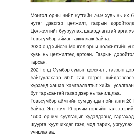
Монгол орны нийт нутгийн 76.9 хувь нь их 
нутаг дэвсгэр цөлжилт, газрын доройтол
Цөлжилтийг бууруулах, шаардлагатай арга х
Говьсүмбэр аймагт ажиллаж байна.
2020 онд хийсэн Монгол орны цөлжилтийн үнэ
хувь нь цөлжилтөд өртсөн. Газрын доройтол
гарсан.
2021 онд Сүмбэр сумын цөлжилт, газрын дор
байгуулахаар 50.0 сая төгрөг шийдвэрлэс
хүрээнд хашаа хамгаалалтыг хийж, усалгаан
бут тарьсантай газар дээр нь танилцлаа.
Говьсүмбэр аймгийн сум дундын ойн анги 201
байна. Энэ жил 10 орчим төрлийн тал, хээрий
1500 орчим суулгацыг худалдаанд гаргахад
шуурга хуулчихдаг гээд мод тарих, ургуула
учирлалаа.