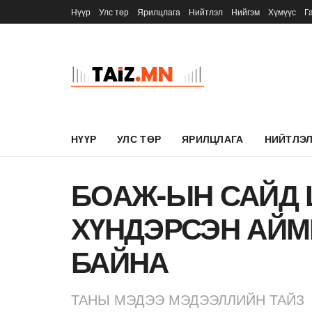
Нүүр
Улс төр
Ярилцлага
Нийтлэл
Нийгэм
Хүмүүс
Г
НҮҮР
УЛС ТӨР
ЯРИЛЦЛАГА
НИЙТЛЭ
БОАЖ-ЫН САЙД
ХҮНДЭРСЭН АЙ
БАЙНА
ТАНЫ МЭДЭЭ МЭДЭЭЛЛИЙН ТАЙЗ