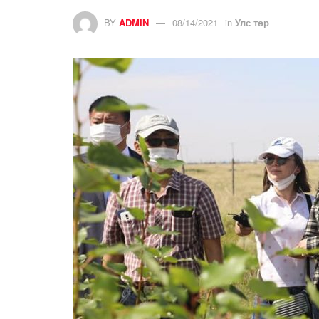
BY
ADMIN
08/14/2021
in
Улс төр