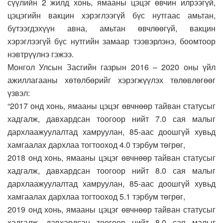
сүүлийн 2 жилд хонь, ямааны цэцэг өвчин илрээгүй,
цэцэгийн вакцин хэрэглээгүй бүс нутгаас амьтан,
бүтээгдэхүүн авна, амьтан өвчлөөгүй, вакцин
хэрэглээгүй бүс нутгийн замаар тээвэрлэнэ, боомтоор
нэвтрүүлнэ гэжээ.
Монгол Улсын Засгийн газрын 2016 – 2020 оны үйл
ажиллагааны хөтөлбөрийг хэрэгжүүлэх төлөвлөгөөг
үзвэл:
“2017 онд хонь, ямааны цэцэг өвчнөөр тайван статусыг
хадгалж, давхардсан тоогоор нийт 7.0 сая малыг
дархлаажуулалтад хамруулан, 85-аас доошгүй хувьд
хамгаалах дархлаа тогтооход 4.0 тэрбум төгрөг,
2018 онд хонь, ямааны цэцэг өвчнөөр тайван статусыг
хадгалж, давхардсан тоогоор нийт 8.0 сая малыг
дархлаажуулалтад хамруулан, 85-аас доошгүй хувьд
хамгаалах дархлаа тогтооход 5.1 тэрбум төгрөг,
2019 онд хонь, ямааны цэцэг өвчнөөр тайван статусыг
хадгалж, давхардсан тоогоор нийт 8.0 сая малыг