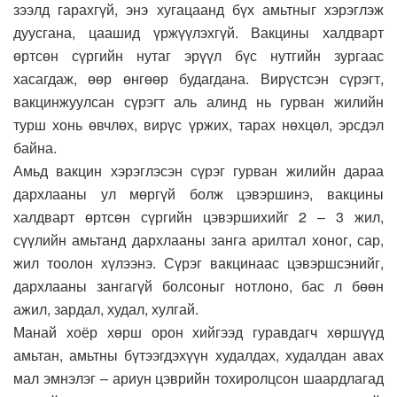
зээлд гарахгүй, энэ хугацаанд бүх амьтныг хэрэглэж
дуусгана, цаашид үржүүлэхгүй. Вакцины халдварт
өртсөн сүргийн нутаг эрүүл бүс нутгийн зургаас
хасагдаж, өөр өнгөөр будагдана. Вирүстсэн сүрэгт,
вакцинжуулсан сүрэгт аль алинд нь гурван жилийн
турш хонь өвчлөх, вирүс үржих, тарах нөхцөл, эрсдэл
байна.
Амьд вакцин хэрэглэсэн сүрэг гурван жилийн дараа
дархлааны ул мөргүй болж цэвэршинэ, вакцины
халдварт өртсөн сүргийн цэвэршихийг 2 – 3 жил,
сүүлийн амьтанд дархлааны занга арилтал хоног, сар,
жил тоолон хүлээнэ. Сүрэг вакцинаас цэвэршсэнийг,
дархлааны зангагүй болсоныг нотлоно, бас л бөөн
ажил, зардал, худал, хулгай.
Манай хоёр хөрш орон хийгээд гуравдагч хөршүүд
амьтан, амьтны бүтээгдэхүүн худалдах, худалдан авах
мал эмнэлэг – ариун цэврийн тохиролцсон шаардлагад