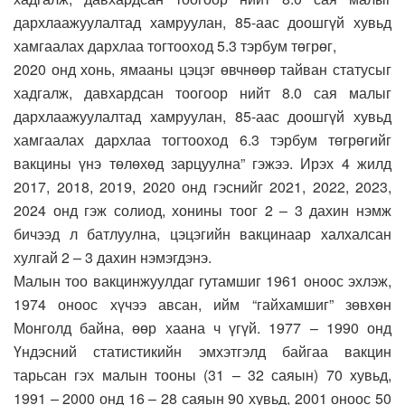
дархлаажуулалтад хамруулан, 85-аас доошгүй хувьд
хамгаалах дархлаа тогтооход 5.3 тэрбум төгрөг,
2020 онд хонь, ямааны цэцэг өвчнөөр тайван статусыг
хадгалж, давхардсан тоогоор нийт 8.0 сая малыг
дархлаажуулалтад хамруулан, 85-аас доошгүй хувьд
хамгаалах дархлаа тогтооход 6.3 тэрбум төгрөгийг
вакцины үнэ төлөхөд зарцуулна” гэжээ. Ирэх 4 жилд
2017, 2018, 2019, 2020 онд гэснийг 2021, 2022, 2023,
2024 онд гэж солиод, хонины тоог 2 – 3 дахин нэмж
бичээд л батлуулна, цэцэгийн вакцинаар халхалсан
хулгай 2 – 3 дахин нэмэгдэнэ.
Малын тоо вакцинжуулдаг гутамшиг 1961 оноос эхлэж,
1974 оноос хүчээ авсан, ийм “гайхамшиг” зөвхөн
Монголд байна, өөр хаана ч үгүй. 1977 – 1990 онд
Үндэсний статистикийн эмхэтгэлд байгаа вакцин
тарьсан гэх малын тооны (31 – 32 саяын) 70 хувьд,
1991 – 2000 онд 16 – 28 саяын 90 хувьд, 2001 оноос 50