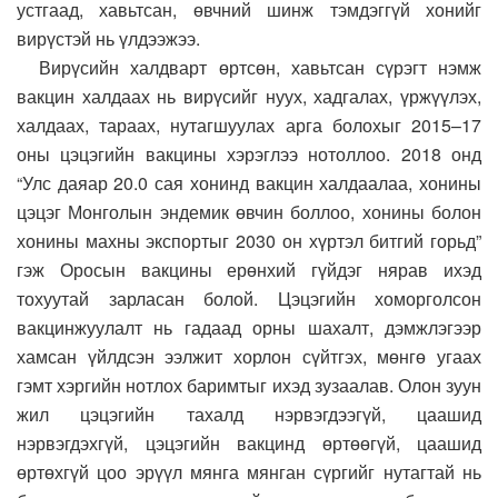
устгаад, хавьтсан, өвчний шинж тэмдэггүй хонийг
вирүстэй нь үлдээжээ.
Вирүсийн халдварт өртсөн, хавьтсан сүрэгт нэмж
вакцин халдаах нь вирүсийг нуух, хадгалах, үржүүлэх,
халдаах, тараах, нутагшуулах арга болохыг 2015–17
оны цэцэгийн вакцины хэрэглээ нотоллоо. 2018 онд
“Улс даяар 20.0 сая хонинд вакцин халдаалаа, хонины
цэцэг Монголын эндемик өвчин боллоо, хонины болон
хонины махны экспортыг 2030 он хүртэл битгий горьд”
гэж Оросын вакцины ерөнхий гүйдэг нярав ихэд
тохуутай зарласан болой. Цэцэгийн хоморголсон
вакцинжуулалт нь гадаад орны шахалт, дэмжлэгээр
хамсан үйлдсэн ээлжит хорлон сүйтгэх, мөнгө угаах
гэмт хэргийн нотлох баримтыг ихэд зузаалав. Олон зуун
жил цэцэгийн тахалд нэрвэгдээгүй, цаашид
нэрвэгдэхгүй, цэцэгийн вакцинд өртөөгүй, цаашид
өртөхгүй цоо эрүүл мянга мянган сүргийг нутагтай нь