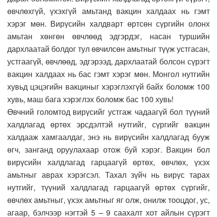
өвчлөхгүй, үхэхгүй амьтанд вакцин халдаах нь гэмт
хэрэг мөн. Вирүсийн халдварт өртсөн сүргийн олонх
амьтан хөнгөн өвчлөөд эдгэрдэг, насан туршийн
дархлаатай болдог тул өвчилсөн амьтныг түүж устгасан,
устгаагүй, өвчлөөд, эдгэрээд, дархлаатай болсон сүрэгт
вакцин халдаах нь бас гэмт хэрэг мөн. Монгол нутгийн
хувьд цэцэгийн вакциныг хэрэглэхгүй байх боломж 100
хувь, маш бага хэрэглэх боломж бас 100 хувь!
Өвчний голомтод вирүсийг устгаж чадаагүй бол түүний
халдлагад өртөх эрсдэлтэй нутгийг, сүргийг вакцин
халдааж хамгаалдаг, энэ нь вирүсийн халдлагад бууж
өгч, занганд оруулахаар отож буй хэрэг. Вакцин бол
вирүсийн халдлагад гарцаагүй өртөх, өвчлөх, үхэх
амьтныг аврах хэрэгсэл. Тахал зүйч нь вирүс тарах
нутгийг, түүний халдлагад гарцаагүй өртөх сүргийг,
өвчлөх амьтныг, үхэх амьтныг яг олж, онилж тооцдог, ус,
агаар, бэлчээр нэгтэй 5 – 9 саахалт хот айлын сүрэгт