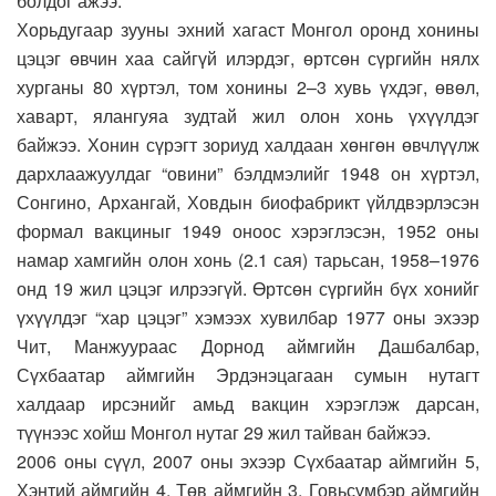
болдог ажээ.
Хорьдугаар зууны эхний хагаст Монгол оронд хонины
цэцэг өвчин хаа сайгүй илэрдэг, өртсөн сүргийн нялх
хурганы 80 хүртэл, том хонины 2–3 хувь үхдэг, өвөл,
хаварт, ялангуяа зудтай жил олон хонь үхүүлдэг
байжээ. Хонин сүрэгт зориуд халдаан хөнгөн өвчлүүлж
дархлаажуулдаг “овини” бэлдмэлийг 1948 он хүртэл,
Сонгино, Архангай, Ховдын биофабрикт үйлдвэрлэсэн
формал вакциныг 1949 оноос хэрэглэсэн, 1952 оны
намар хамгийн олон хонь (2.1 сая) тарьсан, 1958–1976
онд 19 жил цэцэг илрээгүй. Өртсөн сүргийн бүх хонийг
үхүүлдэг “хар цэцэг” хэмээх хувилбар 1977 оны эхээр
Чит, Манжуураас Дорнод аймгийн Дашбалбар,
Сүхбаатар аймгийн Эрдэнэцагаан сумын нутагт
халдаар ирсэнийг амьд вакцин хэрэглэж дарсан,
түүнээс хойш Монгол нутаг 29 жил тайван байжээ.
2006 оны сүүл, 2007 оны эхээр Сүхбаатар аймгийн 5,
Хэнтий аймгийн 4, Төв аймгийн 3, Говьсүмбэр аймгийн