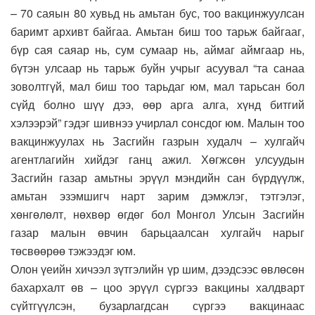
– 70 саяын 80 хувьд нь амьтан бус, тоо вакцинжуулсан
баримт архивт байгаа. Амьтан биш тоо тарьж байгааг,
бүр сая саяар нь, сум сумаар нь, аймаг аймгаар нь,
бүтэн улсаар нь тарьж буйн учрыг асуувал “та санаа
зоволтгүй, мал биш тоо тарьдаг юм, мал тарьсан бол
сүйд болно шүү дээ, өөр арга алга, хүнд битгий
хэлээрэй” гэдэг шивнээ учирлал сонсдог юм. Малын тоо
вакцинжуулах нь Засгийн газрын худалч – хулгайч
агентлагийн хийдэг ганц ажил. Хөгжсөн улсуудын
Засгийн газар амьтны эрүүл мэндийн сан бүрдүүлж,
амьтан эзэмшигч нарт зарим дэмжлэг, тэтгэлэг,
хөнгөлөлт, нөхвөр өгдөг бол Монгол Улсын Засгийн
газар малын өвчин барьцаалсан хулгайч нарыг
төсвөөрөө тэжээдэг юм.
Олон үеийн хичээл зүтгэлийн үр шим, дээдсээс өвлөсөн
бахархалт өв – цоо эрүүл сүргээ вакцины халдварт
сүйтгүүлсэн, бузарлагдсан сүргээ вакцинаас