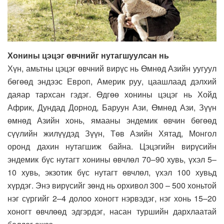
Хонины цэцэг өвчнийг нутагшуулсан нь
Хүн, амьтны цэцэг өвчний вирүс нь Өмнөд Азийн уугуул
бөгөөд эндээс Европ, Америк руу, цаашлаад дэлхий
даяар тархсан гэдэг. Өдгөө хонины цэцэг нь Хойд
Африк, Дундад Дорнод, Баруун Ази, Өмнөд Ази, Зүүн
өмнөд Азийн хонь, ямааны эндемик өвчин бөгөөд
сүүлийн жилүүдэд Зүүн, Төв Азийн Хятад, Монгол
оронд дахин нутагшиж байна. Цэцэгийн вирүсийн
эндемик бүс нутагт хонины өвчлөл 70–90 хувь, үхэл 5–
10 хувь, экзотик бүс нутагт өвчлөл, үхэл 100 хувьд
хүрдэг. Энэ вирүсийг зөнд нь орхивол 300 – 500 хоньтой
нэг сүргийг 2–4 долоо хоногт нэрвэдэг, нэг хонь 15–20
хоногт өвчлөөд эдгэрдэг, насан туршийн дархлаатай