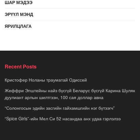
ШАР МЭДЭЭ
ЭРҮҮЛ МЭНД
ЯРИЛЦЛАГА
Recent Posts
Кристофер Ноланы трауматай Одиссей
Жеффри Эпштейны найз бүсгүй Беларус бүсгүй Карина Шуляк
дуулиант арлын шилтгээн, 100 сая доллар авна
“Солонгосын эдийн засгийн гайхамшгийн нэг бүтээгч”
“Spice Girls”-ийн Мел Си 52 насандаа анх удаа гэрлэлээ