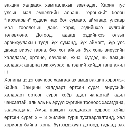
вакцин халдааж хамгаалахыг зөвлөдөг. Харин тус
улсын мал эмнэлгийн албаны “ерөнхий” болон
“тархварын” худалч нар бол сумаар, аймгаар, улсаар
мал тооллогын данс харж, эздийнхээ хулгайг
төлөвлөнө. Дотоод, гадаад эздийнхээ олзыг
арвижуулахын тулд бүх суманд, бүх аймагт, бүр улс
даяар вирүс тарна, бүх хот айлын бүх хонь вирүсийн
халдлагад өртөнө, өвчлөнө, үхнэ, бүгдэд нь вакцин
халдааж аварна гэж хуурах нь тэдний хийдэг ганц ажил
!!!
Хонины цэцэг өвчнөөс хамгаалах амьд вакцин хэрэглэж
байна. Вакцины халдварт өртсөн сүрэг, вирүсийн
халдварт өртсөн сүрэг хоёр адил чанартай, адил
чансаатай, аль аль нь эрүүл сүргийн тооноос хасагдана,
заазлагдана. Амьд вакцин халдаасан өдрөөс хойш
өртсөн сүрэг 2 – 3 жилийн турш тусгаарлалтанд, хөл
хорионд байна, хонь, бүтээгдэхүүн дотоод, гадаад зах