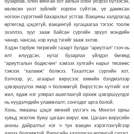
бузарлав, олон мянган хот айлын олон үеэрээ бүтээсэн,
өвлөсөн үнэт зүйлийг хорлон сүйтгэв, үе дамжсан
ногоон сүрэгтний бахархлыг устгав. Вакцины халдлагад
өртөгсөд цэцэггүй, вакцингүй хугацаагаа тэгээс тоолж
эхэллээ, зууг зааж байсан сүргийн эрүүл мэндийн
чанар, чансаа, нэр хүнд тэгийг зааж эхлэв.
Хэдэн тэрбум төгрөгийг газарт булдаг “ариутгал” гээч нь
илт илүүдсэн, нутаг бузарлах үйлдэл бөгөөд
“ариутгалын бодисчин” хэмээх хулгайч нарыг төсвөөс
тэжээх “халамж” болжээ. Тахалтсан сүргийн хот,
бэлчээр, ус, агаарыг вирүсээс химийн бэлдмэлээр
цэвэршүүлэх ямар ч боломжгүй. Вирүстсэн нутгийг нэг
жил, ядаж нэг улирал ашиглахгүй орхиж цэвэршүүлдэг
нь нүүдэлчдийн уламжлалт, сонгодог арга болой.
Хонь, ямааны цэцэг өвчний үүсгэгч нь Монгол орны
хувьд экзотик буюу цагаач вирүс юм. Цагаач вирүсийн
анхны дайралтыг нэг ч тун вакцин хэрэглэхгүйгээр
дарах боломжтой. Вирүсийн халдлагад өртөхгүй сүрэгт,