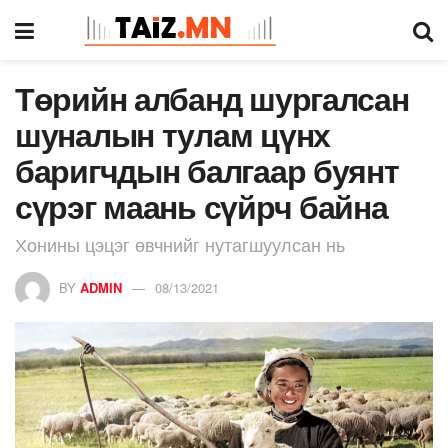
Төрийн албанд шургалсан
шуналын тулам цүнх
баригчдын балгаар буянт
сүрэг маань сүйрч байна
Хонины цэцэг өвчнийг нутагшуулсан нь
BY
ADMIN
08/13/2021