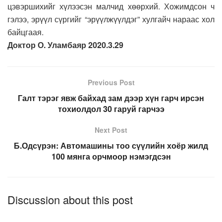
цэвэршихийг хүлээсэн малчид хөөрхий. Хожимдсон ч
гэлээ, эрүүл сүргийг “эрүүлжүүлдэг” хулгайч нараас хол
байцгаая.
Доктор О. Уламбаяр 2020.3.29
Previous Post
Галт тэрэг явж байхад зам дээр хүн гарч ирсэн
тохиолдол 30 гаруй гарчээ
Next Post
Б.Одсүрэн: Автомашины тоо сүүлийн хоёр жилд
100 мянга орчмоор нэмэгдсэн
Discussion about this post