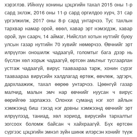
хэрэглэв. Ийнхүү хонины цэцэгийн тахал 2015 оны 1-р
сард эхлэж, 2016 оны 11-р сард оргилдоо хүрч, 31 сар
үргэлжилж, 2017 оны 8-р сард унтарчээ. Тус тахлын
тархвар намар орой, өвөл, хавар эрт нэмэгдэж, хавар
орой, зун саарч, 14 аймаг, Нийслэл хотын нутгийг буюу
улсын газар нутгийн 70 хувийг нөмөрчээ. Өвчнийг эрт
илрүүлэн оношилж чадаагүй, голомтыг бага дээр нь
бүслэн хөл хорьж чадаагүй, өртсөн амьтныг тусгаарлан
устгаж чадаагүй, вирүс тааваараа тарж, хонин сүрэг
тааваараа вирүсийн халдлагад өртөж, өвчлөж, эдгэрч,
дархлаажиж, тахал өөрөө унтарчээ. Цөөнгүй газар
малчид, малын эмч нар өвчнийг нуусан ч вирүс
өөрийгөө зарлажээ. Олонхи суманд нэг хот айлын
хэмжээнд биш гэхэд нэг довны хэмжээнд өвчнийг эрт
илрүүлээд, таниад, хөл хориод, вирүсийн тархалтыг
зогсоох боломж байсан ч хайхраагүй. Бүх өртсөн
сүргээс цэцэгийн эмнэл зүйн шинж илэрсэн хонийг түүж