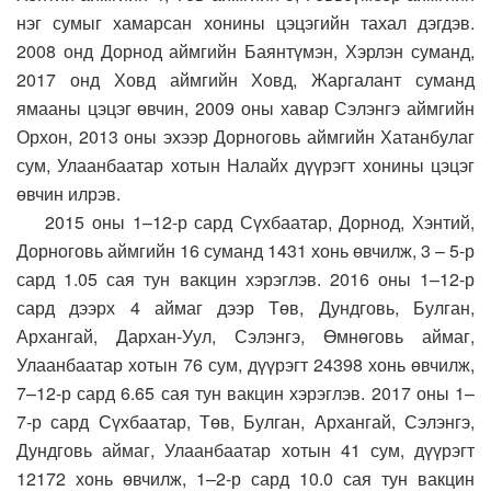
нэг сумыг хамарсан хонины цэцэгийн тахал дэгдэв.
2008 онд Дорнод аймгийн Баянтүмэн, Хэрлэн суманд,
2017 онд Ховд аймгийн Ховд, Жаргалант суманд
ямааны цэцэг өвчин, 2009 оны хавар Сэлэнгэ аймгийн
Орхон, 2013 оны эхээр Дорноговь аймгийн Хатанбулаг
сум, Улаанбаатар хотын Налайх дүүрэгт хонины цэцэг
өвчин илрэв.
2015 оны 1–12-р сард Сүхбаатар, Дорнод, Хэнтий,
Дорноговь аймгийн 16 суманд 1431 хонь өвчилж, 3 – 5-р
сард 1.05 сая тун вакцин хэрэглэв. 2016 оны 1–12-р
сард дээрх 4 аймаг дээр Төв, Дундговь, Булган,
Архангай, Дархан-Уул, Сэлэнгэ, Өмнөговь аймаг,
Улаанбаатар хотын 76 сум, дүүрэгт 24398 хонь өвчилж,
7–12-р сард 6.65 сая тун вакцин хэрэглэв. 2017 оны 1–
7-р сард Сүхбаатар, Төв, Булган, Архангай, Сэлэнгэ,
Дундговь аймаг, Улаанбаатар хотын 41 сум, дүүрэгт
12172 хонь өвчилж, 1–2-р сард 10.0 сая тун вакцин