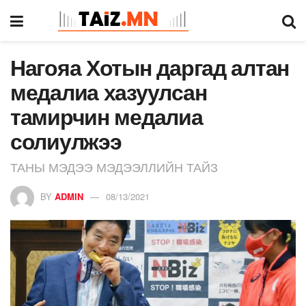
Нагояа Хотын даргад алтан
медалиа хазуулсан
тамирчин медалиа
солиулжээ
ТАНЫ МЭДЭЭ МЭДЭЭЛЛИЙН ТАЙЗ
BY
ADMIN
08/13/2021