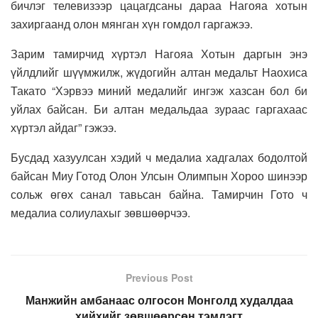
бичлэг телевизээр цацагдсаны дараа Нагояа хотын
захиргаанд олон мянган хүн гомдол гаргажээ.
Зарим тамирчид хүртэл Нагояа Хотын даргын энэ
үйлдлийг шүүмжилж, жүдогийн алтан медальт Наохиса
Такато “Хэрвээ миний медалийг ингэж хазсан бол би
уйлах байсан. Би алтан медальдаа зураас гаргахаас
хүртэл айдаг” гэжээ.
Бусдад хазуулсан хэдий ч медалиа хадгалах бодолтой
байсан Миу Готод Олон Улсын Олимпын Хороо шинээр
сольж өгөх санал тавьсан байна. Тамирчин Гото ч
медалиа солиулахыг зөвшөөрчээ.
Previous Post
Манжийн амбанаас олгосон Монголд худалдаа
хийхийг зөвшөөрсөн тэмдэгт