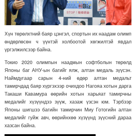
Хүн төрөлхтний баяр цэнгэл, спортын их наадам олимп
өндөрлөсөн ч үүнтэй холбоотой хөгжилтэй явдал
үргэлжилсээр байна.
Токио 2020 олимпын наадмын софтболын төрөлд
Японы баг АНУ-ын багийг ялж, алтан медаль зүүсэн.
Наймдугаар сарын 4-ний өдөр алтан медальт
тамирчдад баяр хүргэхээр очихдоо Нагояа хотын дарга
Такаши Кавамура өөрийн хотын харьяат тамирчны
медалийг хүзүүндээ зүүж, хазаж үзсэн юм. Тэрбээр
Японы шигшээ багийн тамирчин Миу Готогийн алтан
медалийг гуйж авч, өөрийнхөө хүзүүнд зүүсний дараа
хазсан байна.