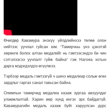
Өчигдөр Кавамура энэхүү үйлдлийнхээ төлөө олон
нийтээс уучлал гуйсан юм. “Тамирчны үнэ цэнэтэй
хөрөнгө болох алтан медалийг нь гэмтээсэндээ би чин
сэтгэлээсээ уучлалт гуйж байна” гэж Нагояа хотын
дарга мэдэгдэлдээ өгүүлжээ.
Тэрбээр медаль гэмтээгүй ч шинэ медалиар сольж өгөх
зардлыг гаргах санал тавьсан байна.
Олимпын тамирчид медалиа хазаж зургаа авхуулдаг
уламжлалтай. Харин өөр хүнд ингэх эрх байдаггүй.
Кавамурагийн медаль хазаж буйг харуулсан дүрс