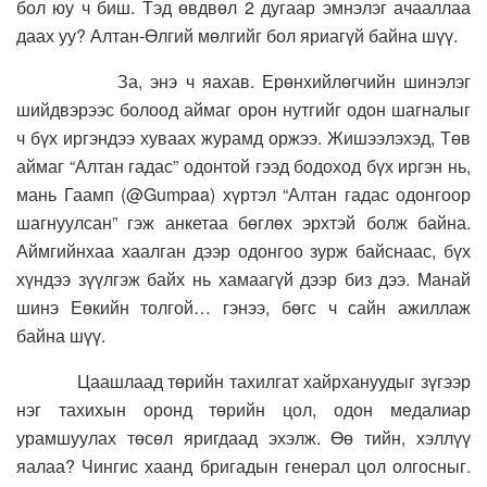
бол юу ч биш. Тэд өвдвөл 2 дугаар эмнэлэг ачааллаа
даах уу? Алтан-Өлгий мөлгийг бол яриагүй байна шүү.
За, энэ ч яахав. Ерөнхийлөгчийн шинэлэг
шийдвэрээс болоод аймаг орон нутгийг одон шагналыг
ч бүх иргэндээ хуваах журамд оржээ. Жишээлэхэд, Төв
аймаг “Алтан гадас” одонтой гээд бодоход бүх иргэн нь,
мань Гаамп (@Gumpaa) хүртэл “Алтан гадас одонгоор
шагнуулсан” гэж анкетаа бөглөх эрхтэй болж байна.
Аймгийнхаа хаалган дээр одонгоо зурж байснаас, бүх
хүндээ зүүлгэж байх нь хамаагүй дээр биз дээ. Манай
шинэ Еөкийн толгой… гэнээ, бөгс ч сайн ажиллаж
байна шүү.
Цаашлаад төрийн тахилгат хайрхануудыг зүгээр
нэг тахихын оронд төрийн цол, одон медалиар
урамшуулах төсөл яригдаад эхэлж. Өө тийн, хэллүү
яалаа? Чингис хаанд бригадын генерал цол олгосныг.