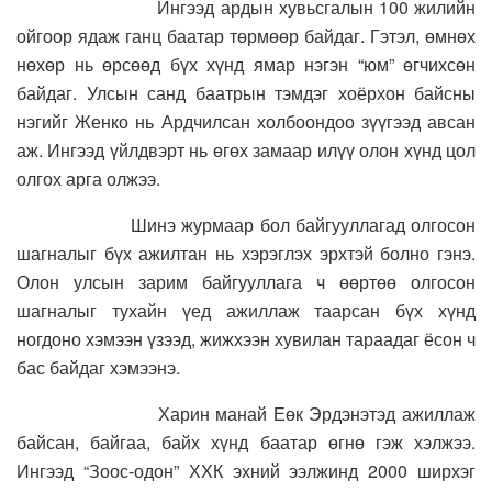
Ингээд ардын хувьсгалын 100 жилийн
ойгоор ядаж ганц баатар төрмөөр байдаг. Гэтэл, өмнөх
нөхөр нь өрсөөд бүх хүнд ямар нэгэн “юм” өгчихсөн
байдаг. Улсын санд баатрын тэмдэг хоёрхон байсны
нэгийг Женко нь Ардчилсан холбоондоо зүүгээд авсан
аж. Ингээд үйлдвэрт нь өгөх замаар илүү олон хүнд цол
олгох арга олжээ.
Шинэ журмаар бол байгууллагад олгосон
шагналыг бүх ажилтан нь хэрэглэх эрхтэй болно гэнэ.
Олон улсын зарим байгууллага ч өөртөө олгосон
шагналыг тухайн үед ажиллаж таарсан бүх хүнд
ногдоно хэмээн үзээд, жижхээн хувилан тараадаг ёсон ч
бас байдаг хэмээнэ.
Харин манай Еөк Эрдэнэтэд ажиллаж
байсан, байгаа, байх хүнд баатар өгнө гэж хэлжээ.
Ингээд “Зоос-одон” ХХК эхний ээлжинд 2000 ширхэг