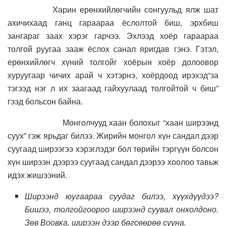
Харин ерөнхийлөгчийн сонгуульд ялж шат
ахичихаад ганц гараараа ёслолтой биш, эрхбиш
зангараг заах хэрэг гарчээ. Эхлээд хоёр гараараа
толгой руугаа зааж ёслох санал яригдав гэнэ. Гэтэл,
ерөнхийлөгч хүний толгойг хоёрын хоёр долоовор
хуруугаар чичих арай ч хэтэрнэ, хоёрдоод ирэхэд“за
тэгээд нэг л их заагаад гайхуулаад толгойтой ч биш”
гээд больсон байна.
Монголчууд хаан болохыг “хаан ширээнд
суух” гэж ярьдаг билээ. Жирийн монгол хүн сандал дээр
суугаад ширээгээ хэрэглэдэг бол төрийн тэргүүн болсон
хүн ширээн дээрээ суугаад сандал дээрээ хоолоо тавьж
идэх жишээний.
Ширээнд юугаараа суудаг билээ, хүүхдүүдээ?
Бишээ, толгойгоороо ширээнд суувал онхолдоно.
Зөв Воовка, ширээн дээр бөгсөөрөө сууна.