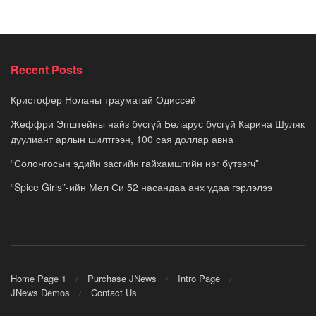
Recent Posts
Кристофер Ноланы трауматай Одиссей
Жеффри Эпштейны найз бүсгүй Беларус бүсгүй Карина Шуляк
дуулиант арлын шилтгээн, 100 сая доллар авна
“Солонгосын эдийн засгийн гайхамшгийн нэг бүтээгч”
“Spice Girls”-ийн Мел Си 52 насандаа анх удаа гэрлэлээ
Home Page 1
Purchase JNews
Intro Page
JNews Demos
Contact Us