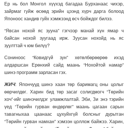
Ер нь бол Монгол хүүхэд багадаа Бурханаас чихэр,
зайрмаг гуйж өсөөд эрийн цээнд хүрч дарга болоод
Японоос хандив гуйх хэмжээнд өсч бойждог билээ.
“Явсан нохой яс зууна” гэгчээр манай хүн ямар ч
байсан нохой зуугаад ирж. Зуусан нохойд нь яс
зуулттай ч юм билүү?
Сониноос “Ковидгүй зун” хөтөлбөрөөрөө ихэд
алдаршсан Ерөнхий сайд маань “Нохойтой намар”
шинэ программ зарласан гэх.
ЖИЧ
: Япончууд шинэ хаан төр баримагц оны цолыг
өөрчилдөг. Харин бид төр засаг солигдмогч “Төрийн
хоч”-ийг шинэчилдэг уламжлалтай. Эби, Зи энэ тэрийн
үед “Төрийн гурван өндөрлөг” маань цагаан сарын
тавагныхаа цаанаас цухуйхгүй болсныг дурьтган
“Төрийн гурван намхан” хэмээн цоллож байжээ. Харин,