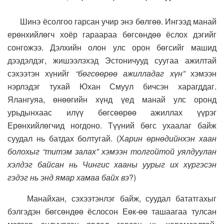
Шинэ ёсолгоо гарсан учир энэ бөлгөө. Ингээд манай
ерөнхийлөгч хоёр гараараа бөгсөндөө ёслох дэгийг
сонгожээ. Дэлхийн олон улс орон бөгсийг машид
дээдэлдэг, жишээлэхэд Эстоничууд суугаа ажилтай
сэхээтэн хүнийг
“бөгсөөрөө ажилладаг хүн”
хэмээн
нэрлэдэг тухай Юхан Смуул бичсэн харагддаг.
Ялангуяа, өнөөгийн хүнд үед манай улс оронд
урьдынхаас илүү бөгсөөрөө ажиллах үүрэг
Ерөнхийлөгчид ногдоно. Түүний бөгс ухаалаг байж
суудал нь батдах болтугай. (Х
арин өрнөдийнхэн хаан
болохыг “титэм залах” хэмээн толгойтой уялдуулан
хэлдэг байсан нь Чингис хааны уурыг их хүргэсэн
гэдэг нь энд ямар хамаа байх вэ
?)
Манайхан, сэхээтэнлэг байж, суудал бататгахыг
бэлгэдэн бөгсөндөө ёслосон Еөк-өө ташаагаа тулсан