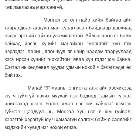
гэж лавлахаа мартсангүй.
Монгол эр хүн найр хийж байгаа айл
тааралдвал алдуул мал сурагласан байдлаар давхиад
очдог эртний сайхан уламжлалтай. Айлын хоол яг болж
байхад ирсэн хүнийг манайхан “морьтой” хүн гэж
нэрлэдэг. Харин, япончууд яг найр наадам тааруулаад
хэсч ирсэн хүнийг “нохойтой” яваа хүн гэдэг юм байна.
Сэтгэл нь хөдлөвөл зуудаг удмын нохой ч бэлэглэдэг ёс
бий гэх.
Манай “9” маань тэнгис гаталж айл хэсчихээд
юу ч гуйлгүй явчих муухай гэж бодоод “замын түгжээ
арилгахад хэрэг болох ямар нэг юм хайрла” хэмээн
гуйжээ. Цаадуул нь, Монгол хүн нэг л юм гуйвал,
хэрэгтэй хэрэггүй юу ч хамаагүй салгаж байж л салдгийг
мэдэхийн хувьд нэг нохой өгчээ.