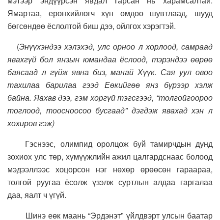
мэтээр эндүүрсэн явдал гарсан нь харамсалтай.
Ямартаа, ерөнхийлөгч хүн өмдөө шувтлаад, шууд
бөгсөндөө ёслолтой биш дээ, ойлгох хэрэгтэй.
(
Энүүхэндээ хэлэхэд, улс орноо л хорлоод, самраад
явахгүй бол янзын юмандаа ёслоод, тэрэндээ өөрөө
баясаад л гүйж явна биз, манай Хүүк. Сая уул овоо
тахилаа барилаа гээд Еөкийгөө янз бүрээр хэлж
байна. Яахав дээ, гэм хоргүй тэгсгээд, “толгойгоороо
тоглоод, тоосноосоо бусгаад” дэгдэж явахад хэн л
хохиров гэж)
Гэснээс, олимпид оролцож буй тамирчдын дунд
зохиох улс төр, хүмүүжлийн ажил цалгардснаас болоод
мэдээллээс хоцорсон нэг нөхөр өрөөсөн гараараа,
толгой руугаа ёсолж үзэлж суртлын алдаа гаргалаа
даа, яалт ч үгүй.
Шинэ еөк маань “Эрдэнэт” үйлдвэрт улсын баатар