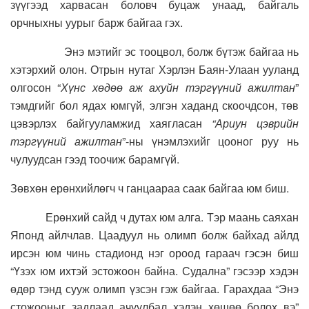
зүүгээд харвасан боловч буцаж унаад, байгаль
орчныхны уурыг барж байгаа гэх.
Энэ мэтийг эс тооцвол, болж бүтэж байгаа нь
хэтэрхий олон. Отрын нутаг Хэрлэн Баян-Улаан ууланд
олгосон “
Хүнс хөдөө аж ахуйн тэргүүний ажилтан
”
тэмдгийг бол ядах юмгүй, элгэн хаданд скоочдсон, төв
цэвэрлэх байгууламжид хаягласан
“Ариун цэврийн
тэргүүний ажилтан
”-ны үнэмлэхийг цооног руу нь
чулуудсан гээд тоочиж барамгүй.
Зөвхөн ерөнхийлөгч ч ганцаараа саак байгаа юм биш.
Ерөнхий сайд ч дутах юм алга. Тэр маань саяхан
Японд айлчлав. Цаадуул нь олимп болж байхад айлд
ирсэн юм чинь стадионд нэг ороод гараач гэсэн биш
“Үзэх юм ихтэй эстожоон байна. Судална” гэсээр хэдэн
өдөр тэнд сууж олимп үзсэн гэж байгаа. Гарахдаа “Энэ
стожооныг задлаад ачуулбал хэдэн хөшөө болох вэ”