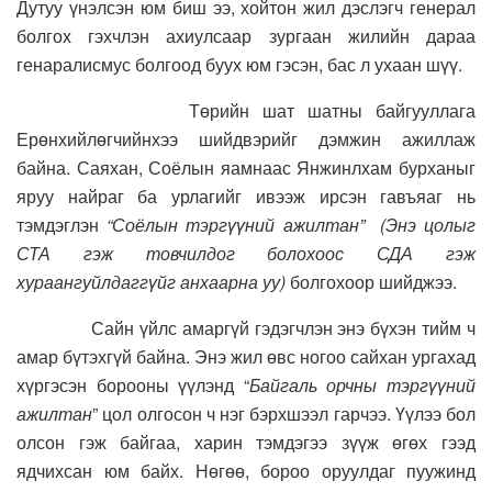
Дутуу үнэлсэн юм биш ээ, хойтон жил дэслэгч генерал
болгох гэхчлэн ахиулсаар зургаан жилийн дараа
генаралисмус болгоод буух юм гэсэн, бас л ухаан шүү.
Төрийн шат шатны байгууллага
Ерөнхийлөгчийнхээ шийдвэрийг дэмжин ажиллаж
байна. Саяхан, Соёлын яамнаас Янжинлхам бурханыг
яруу найраг ба урлагийг ивээж ирсэн гавъяаг нь
тэмдэглэн
“Соёлын тэргүүний ажилтан” (Энэ цолыг
СТА гэж товчилдог болохоос СДА гэж
хураангуйлдаггүйг анхаарна уу)
болгохоор шийджээ.
Сайн үйлс амаргүй гэдэгчлэн энэ бүхэн тийм ч
амар бүтэхгүй байна. Энэ жил өвс ногоо сайхан ургахад
хүргэсэн борооны үүлэнд “
Байгаль орчны тэргүүний
ажилтан
” цол олгосон ч нэг бэрхшээл гарчээ. Үүлээ бол
олсон гэж байгаа, харин тэмдэгээ зүүж өгөх гээд
ядчихсан юм байх. Нөгөө, бороо оруулдаг пуужинд