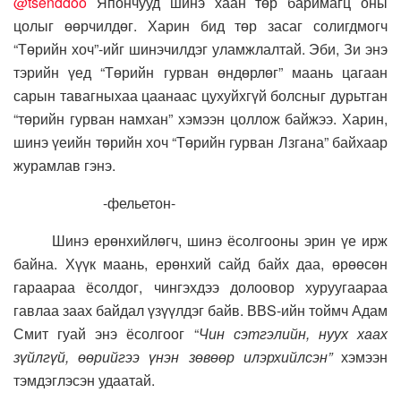
@tsenddoo
Япончууд шинэ хаан төр баримагц оны
цолыг өөрчилдөг. Харин бид төр засаг солигдмогч
“Төрийн хоч”-ийг шинэчилдэг уламжлалтай. Эби, Зи энэ
тэрийн үед “Төрийн гурван өндөрлөг” маань цагаан
сарын тавагныхаа цаанаас цухуйхгүй болсныг дурьтган
“төрийн гурван намхан” хэмээн цоллож байжээ. Харин,
шинэ үеийн төрийн хоч “Төрийн гурван Лзгана” байхаар
журамлав гэнэ.
-фельетон-
Шинэ ерөнхийлөгч, шинэ ёсолгооны эрин үе ирж
байна. Хүүк маань, ерөнхий сайд байх даа, өрөөсөн
гараараа ёсолдог, чингэхдээ долоовор хуруугаараа
гавлаа заах байдал үзүүлдэг байв. ВВS-ийн тоймч Адам
Смит гуай энэ ёсолгоог “
Чин сэтгэлийн, нуух хаах
зүйлгүй, өөрийгээ үнэн зөвөөр илэрхийлсэн”
хэмээн
тэмдэглэсэн удаатай.