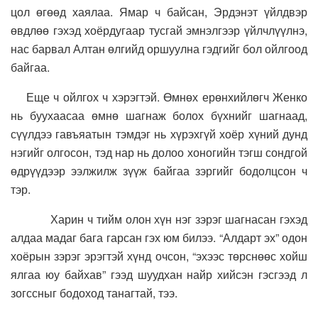
цол өгөөд хаялаа. Ямар ч байсан, Эрдэнэт үйлдвэр
өвдлөө гэхэд хоёрдугаар тусгай эмнэлгээр үйлчлүүлнэ,
нас барвал Алтан өлгийд оршуулна гэдгийг бол ойлгоод
байгаа.
Еще ч ойлгох ч хэрэгтэй. Өмнөх ерөнхийлөгч Женко
нь буухаасаа өмнө шагнаж болох бүхнийг шагнаад,
сүүлдээ гавъяатын тэмдэг нь хүрэхгүй хоёр хүний дунд
нэгийг олгосон, тэд нар нь долоо хоногийн тэгш сондгой
өдрүүдээр ээлжилж зүүж байгаа зэргийг бодолцсон ч
тэр.
Харин ч тийм олон хүн нэг зэрэг шагнасан гэхэд
алдаа мадаг бага гарсан гэх юм билээ. “Алдарт эх” одон
хоёрын зэрэг эрэгтэй хүнд очсон, “эхээс төрснөөс хойш
ялгаа юу байхав” гээд шуудхан найр хийсэн гэсгээд л
зогссныг бодоход танагтай, тээ.