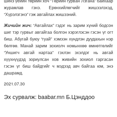
шинэ үеийн төрийн хоч “Төрийн гурван Лзгана” байхаар
журамлав гэнэ. Ерөнхийлөгчийг жишээлэхэд,
“Хүрэлзгэнэ” гэж авгайлах жишээний.
Жичийн жи
ч:
“Авгайлах” гэдэг нь зарим хүний бодсон
шиг тэр гурвыг авгайгаа болгон хэрэглэсэн гэсэн үг огт
биш. Абугай буюу “гуай” хэмээн хүндлэн дуудахын нэр
бөлгөө. Манай зарим зохиолч номынхөө өмнөтгөлийг
“Уншигч авгай нартаа” гэхлэн эхэлдэг нь авгай
хүүхнүүдэд зориулсан хов живийн зохиол гаргасан
гэсэн үг биш байдгийг ч мэдээд авч байгаа юм, энэ
дашрамд.
2021.07.30
Эх сурвалж: baabar.mn Б.Цэнддоо