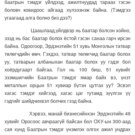
баатрын тэмдэг үйлдээд, ажилтнуудад тараах гэсэн
боловч ковидоос айгаад хүлээзнэж байна. (Тэмдгээ
угаагаад алга болно биз дээ?)
Цаашлаад,үйлдвэр нь баатар болсон хойно,
эзэд нь бас баатар болох ёстой гэсэн санаа гарч ирсэн
байна. Одоогоор, Эрдэнэтийн 51 хувь Монголын татвар
төлөгчдийн өмч. Гэхдээ, татвар төлөгчид баатар болох
уу, татварын албаныхан баатар болох уу гэдэг бол
хоёрдугаарт байгаа. Гол нь 100 биш, 51 хувийг
эзэмшигчийн Баатрын тэмдэг ямар байх вэ, үнэт
металлын орцын 51 хувиар бүтэн цутгах уу? Эсвэл
хагас тэмдэг хийгээд, хагас цаг тутамд зүүлгэх үү
гэдгийг шийдчихвэл болчих гээд байна.
Хэрвээ, манай бизнесийнхэн Эрдэнэтийн 49
хувийг Оросоос авчраагүй байсан бол ОХУ-ын 300-аад
сая хүнд Баатрын тэмдэг үнэмлэх олгох ажил ундрах