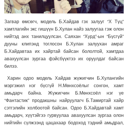
Загвар өмсөгч, модель Б.Хайдав гэх залууг “Х Түц”
хамтлагийн экс гишүүн Б.Хулан найз залуугаа гэж олон
нийтэд анх танилцуулсан. Саяхан “Хурд”-ын “Бүсгүй”
дууны клипэнд тоглосон Б.Хулан залуухан амраг
Б.Хайдавтаа их хайртай байсан бололтой, хамтдаа
авахуулсан зургаа фэйсбүүктээ их оруулдаг байсан
билээ.
Харин одоо модель Хайдав жүжигчин Б.Хулангийн
мэргэжил нэг бүсгүй Н.Мөнхсоёлыг сонгон, хамт
амьдарч байна. Жүжигчин Б.Мөнхсоёл нэг үе
“Фантастик” продакшны найруулагч Б.Тамиртай хайр
сэтгэлийн холбоотой байсан. Одоо Б.Хайдавтай хамт
амьдарч, хүүтэйгээ гурвуулаа авахуулсан зургаа олон
нийтийн сүлжээнд цацахаар бодоход тэдний амьдрал,