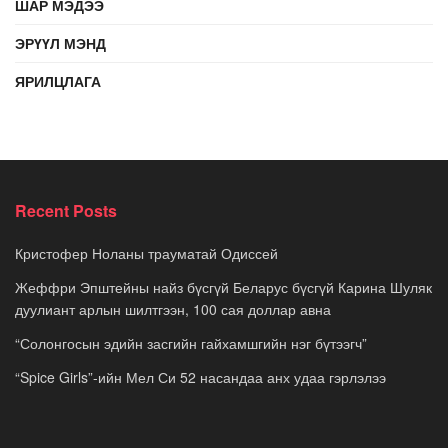
ШАР МЭДЭЭ
ЭРҮҮЛ МЭНД
ЯРИЛЦЛАГА
Recent Posts
Кристофер Ноланы трауматай Одиссей
Жеффри Эпштейны найз бүсгүй Беларус бүсгүй Карина Шуляк
дуулиант арлын шилтгээн, 100 сая доллар авна
“Солонгосын эдийн засгийн гайхамшгийн нэг бүтээгч”
“Spice Girls”-ийн Мел Си 52 насандаа анх удаа гэрлэлээ