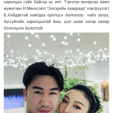
харилцаа сайн байгаа нь илт. Тэрчлэн өнгөрсөн өвөл
жүжигчин Н.Мөнхсоёл “Эхнэрийн заавраар” нэвтрүүлэгт
Б.Хайдавтай хамтдаа оролцсн болохоор найз залуу,
бүсгүйгийн харилцаатай биш, шат ахиж эхнэр нөхөр
бололцсон бололтой.