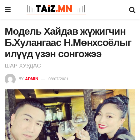
Модель Хайдав жүжигчин
Б.Хулангаас Н.Мөнхсоёлыг
илүүд үзэн сонгожээ
ШАР ХУУДАС
BY
ADMIN
08/07/2021