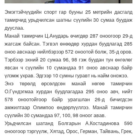
Эмэгтэйчүүдийн спорт гар бууны 25 метрийн дасгалд
тамирчид урьдчилсан шатны сүүлийн 30 сумаа буудаж
дууслаа.
Манай тамирчин Ц.Анударь өчигдөр 287 оноогоор 29-д
жагсаж байсан. Тэгвэл өнөөдөр хурдан буудлагад 285
оноо авснаар нийлбэрээр 572 оноотой болж, 35-д оров.
Тэрбээр эхний 20 сумаа 96, 98 гэж буудан тун өнгөлөг
явсан ч сүүлийн 10 сумандаа 91 оноо авснаар байр
үлэмж ухрав. Эдгээр 10 сумны гуравт нь найм оножээ.
Энэ төрөлд өрсөлдсөн манай нөгөө тамирчин
О.Гүндэгмаа хурдан буудлагадаа 295 оноо авч, нийт
578 оноотойгоор байр урагшлан 26-д бичигдсэн
амжилтаар Олимпоо өндөрлүүллээ. Манай тамирчин
сүүлийн 30 сумандаа 97, 100, 98 оноог авав.
Урьдчилсан шатанд Болгарын А.Костадинова 590
оноогоор тэргүүлж, Хятад, Орос, Герман, Тайвань, Грек,