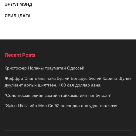
ЭРҮҮЛ МЭНД
ЯРИЛЦЛАГА
Recent Posts
Кристофер Ноланы трауматай Одиссей
Жеффри Эпштейны найз бүсгүй Беларус бүсгүй Карина Шуляк
дуулиант арлын шилтгээн, 100 сая доллар авна
“Солонгосын эдийн засгийн гайхамшгийн нэг бүтээгч”
“Spice Girls”-ийн Мел Си 52 насандаа анх удаа гэрлэлээ