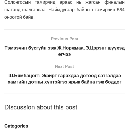
Солонгосын тамирчид араас нь жагсан финалын
шатанд шалгарлаа. Наймдугаар байрын тамирчин 584
оноотой байв.
Previous Post
Тэмээчин бүсгүйн ээж Ж.Норжмаа, Э.Цэрэнг шүүхэд
өгчээ
Next Post
Ш.Бямбацогт: Эфирт гарахдаа дотоод сэтгэлдээ
хамгийн дотны хүнтэйгээ ярьж байна гэж боддог
Discussion about this post
Categories