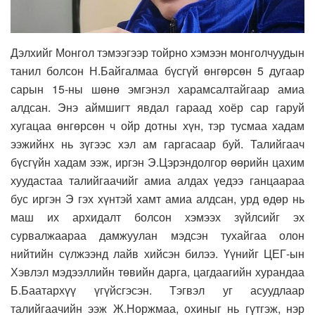
Дэлхийг Монгол тэмээгээр тойрно хэмээн монголчуудын
танил болсон Н.Байгалмаа бүсгүй өнгөрсөн 5 дугаар
сарын 15-ны шөнө эмгэнэл харамсалтайгаар амиа
алдсан. Энэ аймшигт явдал гараад хоёр сар гаруй
хугацаа өнгөрсөн ч ойр дотны хүн, тэр тусмаа хадам
ээжийнх нь зүгээс хэл ам гаргасаар буй. Талийгаач
бүсгүйн хадам ээж, иргэн Э.Цэрэндолгор өөрийн цахим
хуудастаа талийгаачийг амиа алдах үедээ ганцаараа
бус иргэн Э гэх хүнтэй хамт амиа алдсан, урд өдөр нь
маш их архидалт болсон хэмээх зүйлсийг эх
сурвалжаараа дамжуулан мэдсэн тухайгаа олон
нийтийн сүлжээнд лайв хийсэн билээ. Үүнийг ЦЕГ-ын
Хэвлэл мэдээллийн төвийн дарга, цагдаагийн хурандаа
Б.Баатархүү үгүйсгэсэн. Тэгвэл уг асуудлаар
талийгаачийн ээж Ж.Норжмаа, охиныг нь гүтгэж, нэр