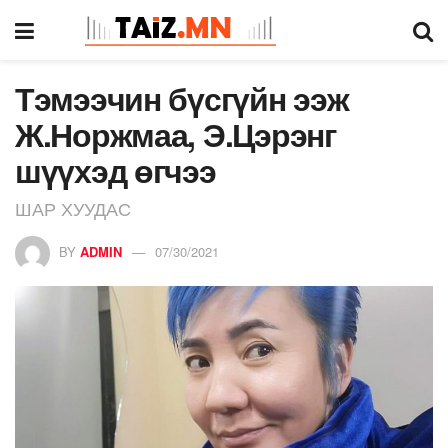
Тэмээчин бүсгүйн ээж
Ж.Норжмаа, Э.Цэрэнг
шүүхэд өгчээ
ШАР ХУУДАС
BY
ADMIN
07/30/2021