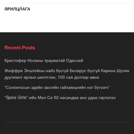
ЯРИЛЦЛАГА
Recent Posts
Кристофер Ноланы трауматай Одиссей
Жеффри Эпштейны найз бүсгүй Беларус бүсгүй Карина Шуляк
дуулиант арлын шилтгээн, 100 сая доллар авна
“Солонгосын эдийн засгийн гайхамшгийн нэг бүтээгч”
“Spice Girls”-ийн Мел Си 52 насандаа анх удаа гэрлэлээ