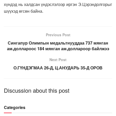
хүндэд нь халдсан үндэслэлээр иргэн Э.Цэрэндолгорыг
шүүхэд өгсөн байна.
Previous Post
Сингапур Олимпын медальтнууддаа 737 мянган
ам.доллароос 184 мянган ам.доллароор байлжээ
Next Post
О.ГҮНДЭГМАА 26-Д, Ц.АНУДАРЬ 35-Д ОРОВ
Discussion about this post
Categories