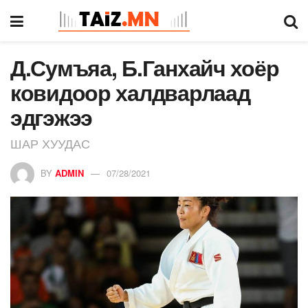
Д.Сумъяа, Б.Ганхайч хоёр
ковидоор халдварлаад
эдгэжээ
ШАР ХУУДАС
BY
ADMIN
07/28/2021