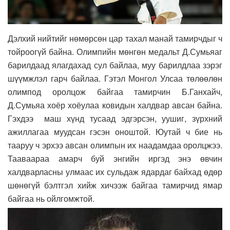
Дэлхий нийтийг нөмөрсөн цар тахал манай тамирчдыг ч
тойроогүй байна. Олимпийн мөнгөн медальт Д.Сумьяаг
барилдаад ялагдахад сул байлаа, муу барилдлаа зэрэг
шүүмжлэл гарч байлаа. Гэтэл Монгол Улсаа төлөөлөн
олимпод оролцож байгаа тамирчин Б.Ганхайч,
Д.Сумьяа хоёр хоёулаа ковидын халдвар авсан байна.
Гэхдээ маш хүнд тусаад эдгэрсэн, уушиг, зүрхний
ажиллагаа муудсан гэсэн оноштой. Юутай ч бие нь
тааруу ч эрхээ авсан олимпын их наадамдаа оролцжээ.
Тааваараа амарч буй энгийн иргэд энэ өвчин
халдварласны улмаас их сульдаж ядардаг байхад өдөр
шөнөгүй бэлтгэл хийж хичээж байгаа тамирчид ямар
байгаа нь ойлгомжтой.