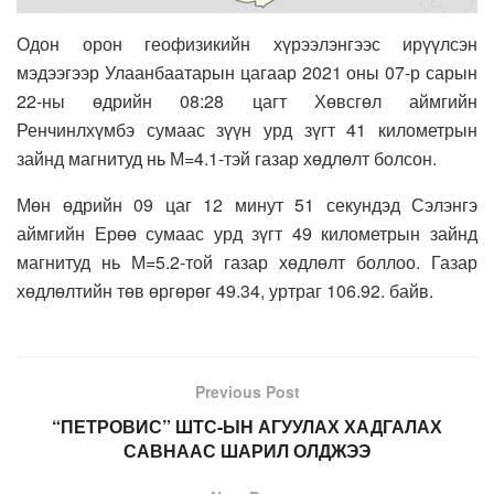
Одон орон геофизикийн хүрээлэнгээс ирүүлсэн
мэдээгээр Улаанбаатарын цагаар 2021 оны 07-р сарын
22-ны өдрийн 08:28 цагт Хөвсгөл аймгийн
Ренчинлхүмбэ сумаас зүүн урд зүгт 41 километрын
зайнд магнитуд нь М=4.1-тэй газар хөдлөлт болсон.
Мөн өдрийн 09 цаг 12 минут 51 секундэд Сэлэнгэ
аймгийн Ерөө сумаас урд зүгт 49 километрын зайнд
магнитуд нь М=5.2-той газар хөдлөлт боллоо. Газар
хөдлөлтийн төв өргөрөг 49.34, уртраг 106.92. байв.
Previous Post
“ПЕТРОВИС” ШТС-ЫН АГУУЛАХ ХАДГАЛАХ
САВНААС ШАРИЛ ОЛДЖЭЭ