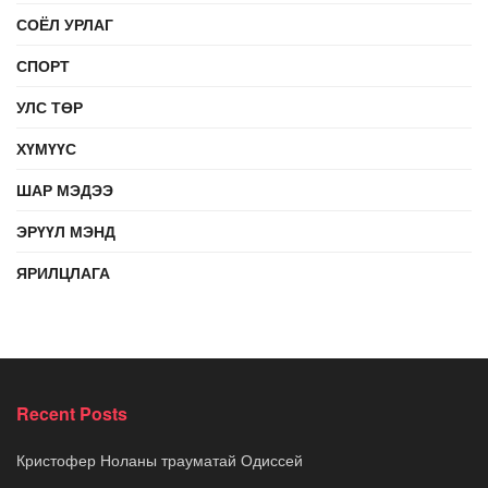
СОЁЛ УРЛАГ
СПОРТ
УЛС ТӨР
ХҮМҮҮС
ШАР МЭДЭЭ
ЭРҮҮЛ МЭНД
ЯРИЛЦЛАГА
Recent Posts
Кристофер Ноланы трауматай Одиссей